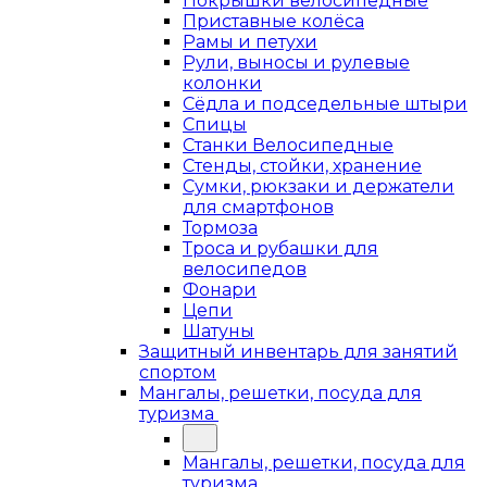
Покрышки велосипедные
Приставные колёса
Рамы и петухи
Рули, выносы и рулевые
колонки
Сёдла и подседельные штыри
Спицы
Станки Велосипедные
Стенды, стойки, хранение
Сумки, рюкзаки и держатели
для смартфонов
Тормоза
Троса и рубашки для
велосипедов
Фонари
Цепи
Шатуны
Защитный инвентарь для занятий
спортом
Мангалы, решетки, посуда для
туризма
Мангалы, решетки, посуда для
туризма