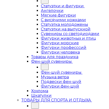
Статуэтки и фигурки
Ангелочки
Мягкие фигурки
С висячими ножками
Статуэтка молодожены
Статуэтки на выпускной
Сувениры со светодиодами
Фигурки животных и птиц
Фигурки морские
Фигурки професссий
Фигурки человека
Товары для праздника
Фен-шуй сувениры
Фен-шуй сувениры
Музыка ветра
Подвески фен-шуй
Фигурки фен-шуй
Хохлома
Шкатулки
ТОВАРЫ ДЛЯ СПОРТА И ОТДЫХА