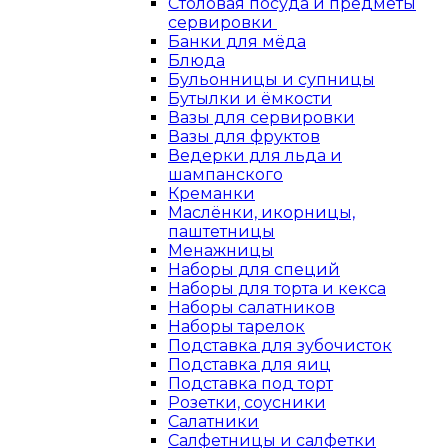
Столовая посуда и предметы
сервировки
Банки для мёда
Блюда
Бульонницы и супницы
Бутылки и ёмкости
Вазы для сервировки
Вазы для фруктов
Ведерки для льда и
шампанского
Креманки
Маслёнки, икорницы,
паштетницы
Менажницы
Наборы для специй
Наборы для торта и кекса
Наборы салатников
Наборы тарелок
Подставка для зубочисток
Подставка для яиц
Подставка под торт
Розетки, соусники
Салатники
Салфетницы и салфетки