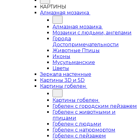
КАРТИНЫ
Алмазная мозаика
Алмазная мозаика
Мозаики с людьми, ангелами
Города
Достопримечательности
Животные Птицы
Иконы
Мусульманские
Цветы
Зеркала настенные
Картины 3D и 5D
Картины гобелен
Картины гобелен
Гобелен с городским пейзажем
Гобелен с животными и
птицами
Гобелен с людьми
Гобелен с натюрмортом
Гобелен с пейзажем