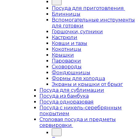
Посуда для приготовления
Блинницы
Вспомогательные инструменты
для готовки
Горшочки, супники
Кастрюли
Ковши и тазы
Кокотницы
Крышки
Пароварки
Сковороды
Фондюшницы
Формы для холодца
Экраны и крышки от брызг
Посуда для сублимации
Посуда из бамбука
Посуда одноразовая
Посуда с никель-серебрянным
покрытием
Столовая посуда и предметы
сервировки