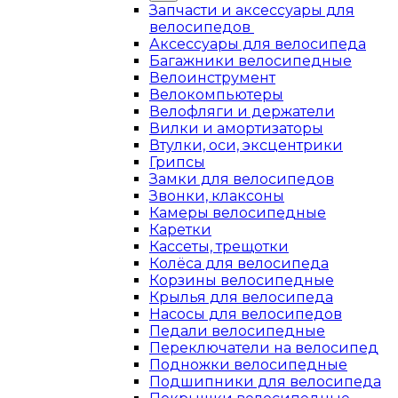
Запчасти и аксессуары для
велосипедов
Аксессуары для велосипеда
Багажники велосипедные
Велоинструмент
Велокомпьютеры
Велофляги и держатели
Вилки и амортизаторы
Втулки, оси, эксцентрики
Грипсы
Замки для велосипедов
Звонки, клаксоны
Камеры велосипедные
Каретки
Кассеты, трещотки
Колёса для велосипеда
Корзины велосипедные
Крылья для велосипеда
Насосы для велосипедов
Педали велосипедные
Переключатели на велосипед
Подножки велосипедные
Подшипники для велосипеда