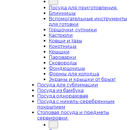
Посуда для приготовления
Блинницы
Вспомогательные инструменты
для готовки
Горшочки, супники
Кастрюли
Ковши и тазы
Кокотницы
Крышки
Пароварки
Сковороды
Фондюшницы
Формы для холодца
Экраны и крышки от брызг
Посуда для сублимации
Посуда из бамбука
Посуда одноразовая
Посуда с никель-серебрянным
покрытием
Столовая посуда и предметы
сервировки