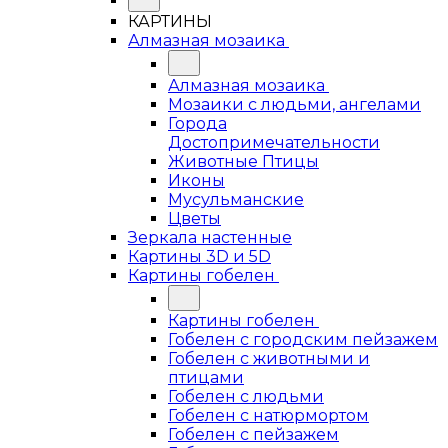
КАРТИНЫ
Алмазная мозаика
Алмазная мозаика
Мозаики с людьми, ангелами
Города
Достопримечательности
Животные Птицы
Иконы
Мусульманские
Цветы
Зеркала настенные
Картины 3D и 5D
Картины гобелен
Картины гобелен
Гобелен с городским пейзажем
Гобелен с животными и
птицами
Гобелен с людьми
Гобелен с натюрмортом
Гобелен с пейзажем