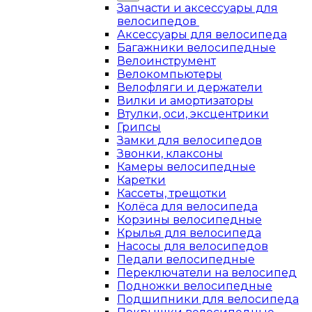
Запчасти и аксессуары для
велосипедов
Аксессуары для велосипеда
Багажники велосипедные
Велоинструмент
Велокомпьютеры
Велофляги и держатели
Вилки и амортизаторы
Втулки, оси, эксцентрики
Грипсы
Замки для велосипедов
Звонки, клаксоны
Камеры велосипедные
Каретки
Кассеты, трещотки
Колёса для велосипеда
Корзины велосипедные
Крылья для велосипеда
Насосы для велосипедов
Педали велосипедные
Переключатели на велосипед
Подножки велосипедные
Подшипники для велосипеда