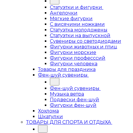
Статуэтки и фигурки
Ангелочки
Мягкие фигурки
С висячими ножками
Статуэтка молодожены
Статуэтки на выпускной
Сувениры со светодиодами
Фигурки животных и птиц
Фигурки морские
Фигурки професссий
Фигурки человека
Товары для праздника
Фен-шуй сувениры
Фен-шуй сувениры
Музыка ветра
Подвески фен-шуй
Фигурки фен-шуй
Хохлома
Шкатулки
ТОВАРЫ ДЛЯ СПОРТА И ОТДЫХА