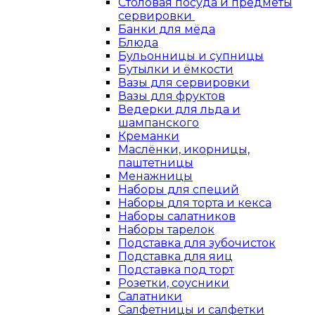
Столовая посуда и предметы
сервировки
Банки для мёда
Блюда
Бульонницы и супницы
Бутылки и ёмкости
Вазы для сервировки
Вазы для фруктов
Ведерки для льда и
шампанского
Креманки
Маслёнки, икорницы,
паштетницы
Менажницы
Наборы для специй
Наборы для торта и кекса
Наборы салатников
Наборы тарелок
Подставка для зубочисток
Подставка для яиц
Подставка под торт
Розетки, соусники
Салатники
Салфетницы и салфетки