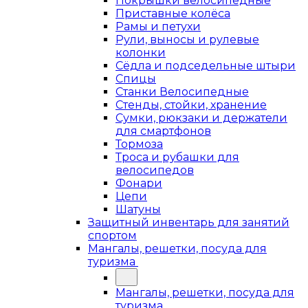
Покрышки велосипедные
Приставные колёса
Рамы и петухи
Рули, выносы и рулевые
колонки
Сёдла и подседельные штыри
Спицы
Станки Велосипедные
Стенды, стойки, хранение
Сумки, рюкзаки и держатели
для смартфонов
Тормоза
Троса и рубашки для
велосипедов
Фонари
Цепи
Шатуны
Защитный инвентарь для занятий
спортом
Мангалы, решетки, посуда для
туризма
Мангалы, решетки, посуда для
туризма