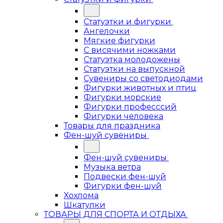
Статуэтки и фигурки
Ангелочки
Мягкие фигурки
С висячими ножками
Статуэтка молодожены
Статуэтки на выпускной
Сувениры со светодиодами
Фигурки животных и птиц
Фигурки морские
Фигурки професссий
Фигурки человека
Товары для праздника
Фен-шуй сувениры
Фен-шуй сувениры
Музыка ветра
Подвески фен-шуй
Фигурки фен-шуй
Хохлома
Шкатулки
ТОВАРЫ ДЛЯ СПОРТА И ОТДЫХА