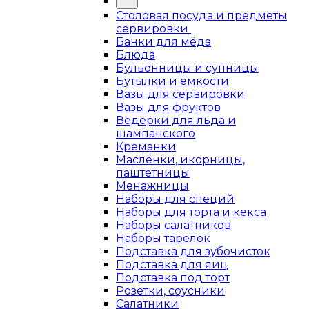
Столовая посуда и предметы
сервировки
Банки для мёда
Блюда
Бульонницы и супницы
Бутылки и ёмкости
Вазы для сервировки
Вазы для фруктов
Ведерки для льда и
шампанского
Креманки
Маслёнки, икорницы,
паштетницы
Менажницы
Наборы для специй
Наборы для торта и кекса
Наборы салатников
Наборы тарелок
Подставка для зубочисток
Подставка для яиц
Подставка под торт
Розетки, соусники
Салатники