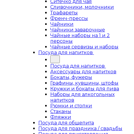
Ситечко для чая
Сливочники, молочники
Трафареты
Френч-прессы
Чайники
Чайники заварочные
Чайные наборы на 1 и 2
персоны
Чайные сервизы и наборы
Посуда для напитков
Посуда для напитков
Аксессуары для напитков
Бокалы, фужеры
Графины, кувшины, штофы
Кружки и бокалы для пива
Наборы для алкогольных
напитков
Рюмки и стопки
Стаканы
Фляжки
Посуда для общепита
Посуда для праздника / свадьбы