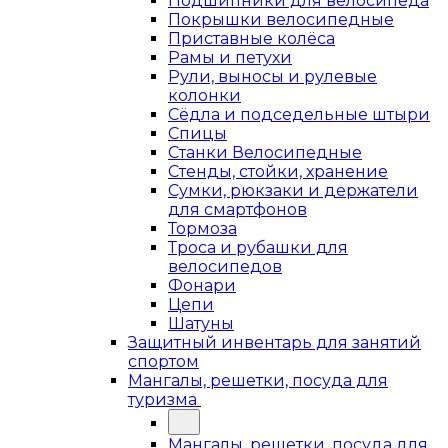
Подшипники для велосипеда
Покрышки велосипедные
Приставные колёса
Рамы и петухи
Рули, выносы и рулевые
колонки
Сёдла и подседельные штыри
Спицы
Станки Велосипедные
Стенды, стойки, хранение
Сумки, рюкзаки и держатели
для смартфонов
Тормоза
Троса и рубашки для
велосипедов
Фонари
Цепи
Шатуны
Защитный инвентарь для занятий
спортом
Мангалы, решетки, посуда для
туризма
Мангалы, решетки, посуда для