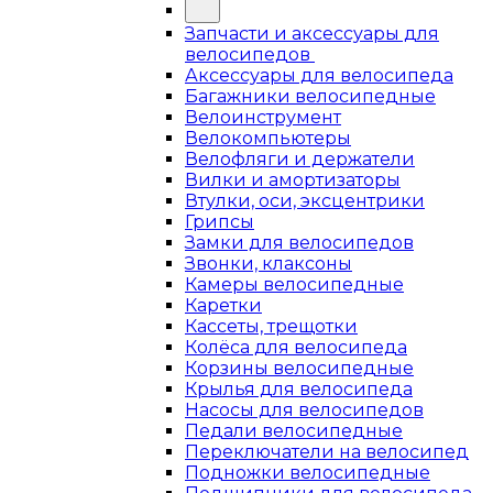
Запчасти и аксессуары для
велосипедов
Аксессуары для велосипеда
Багажники велосипедные
Велоинструмент
Велокомпьютеры
Велофляги и держатели
Вилки и амортизаторы
Втулки, оси, эксцентрики
Грипсы
Замки для велосипедов
Звонки, клаксоны
Камеры велосипедные
Каретки
Кассеты, трещотки
Колёса для велосипеда
Корзины велосипедные
Крылья для велосипеда
Насосы для велосипедов
Педали велосипедные
Переключатели на велосипед
Подножки велосипедные