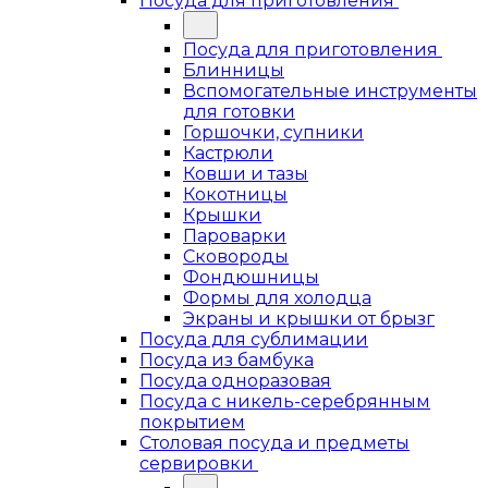
Посуда для приготовления
Посуда для приготовления
Блинницы
Вспомогательные инструменты
для готовки
Горшочки, супники
Кастрюли
Ковши и тазы
Кокотницы
Крышки
Пароварки
Сковороды
Фондюшницы
Формы для холодца
Экраны и крышки от брызг
Посуда для сублимации
Посуда из бамбука
Посуда одноразовая
Посуда с никель-серебрянным
покрытием
Столовая посуда и предметы
сервировки