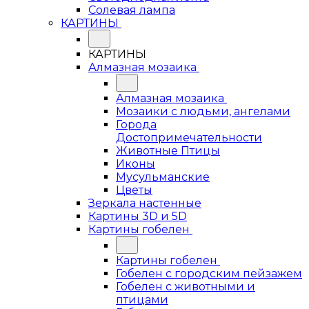
Солевая лампа
КАРТИНЫ
КАРТИНЫ
Алмазная мозаика
Алмазная мозаика
Мозаики с людьми, ангелами
Города
Достопримечательности
Животные Птицы
Иконы
Мусульманские
Цветы
Зеркала настенные
Картины 3D и 5D
Картины гобелен
Картины гобелен
Гобелен с городским пейзажем
Гобелен с животными и
птицами