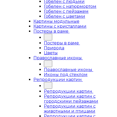
Гобелен с людьми
Гобелен с натюрмортом
Гобелен с пейзажем
Гобелен с цветами
Картины модульные
Картины с кристаллами
Постеры в раме
Постеры в раме
Природа
Цветы
Православные иконы
Православные иконы
Иконы под стеклом
Репродукции картин
Репродукции картин
Репродукции картин с
городскими пейзажами
Репродукции картин с
животными и птицами
Репродукции картин с