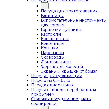
Посуда для приготовления
Посуда для приготовления
Блинницы
Вспомогательные инструменты
для готовки
Горшочки, супники
Кастрюли
Ковши и тазы
Кокотницы
Крышки
Пароварки
Сковороды
Фондюшницы
Формы для холодца
Экраны и крышки от брызг
Посуда для сублимации
Посуда из бамбука
Посуда одноразовая
Посуда с никель-серебрянным
покрытием
Столовая посуда и предметы
сервировки