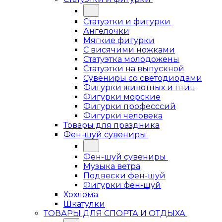
Статуэтки и фигурки
Ангелочки
Мягкие фигурки
С висячими ножками
Статуэтка молодожены
Статуэтки на выпускной
Сувениры со светодиодами
Фигурки животных и птиц
Фигурки морские
Фигурки професссий
Фигурки человека
Товары для праздника
Фен-шуй сувениры
Фен-шуй сувениры
Музыка ветра
Подвески фен-шуй
Фигурки фен-шуй
Хохлома
Шкатулки
ТОВАРЫ ДЛЯ СПОРТА И ОТДЫХА