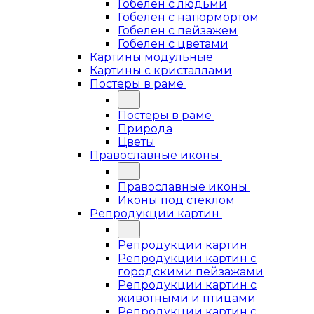
Гобелен с людьми
Гобелен с натюрмортом
Гобелен с пейзажем
Гобелен с цветами
Картины модульные
Картины с кристаллами
Постеры в раме
Постеры в раме
Природа
Цветы
Православные иконы
Православные иконы
Иконы под стеклом
Репродукции картин
Репродукции картин
Репродукции картин с
городскими пейзажами
Репродукции картин с
животными и птицами
Репродукции картин с