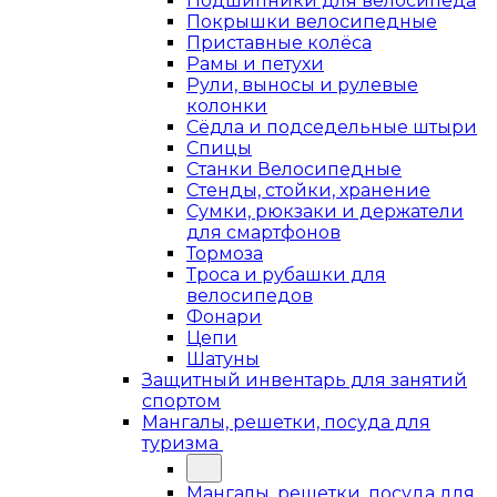
Подшипники для велосипеда
Покрышки велосипедные
Приставные колёса
Рамы и петухи
Рули, выносы и рулевые
колонки
Сёдла и подседельные штыри
Спицы
Станки Велосипедные
Стенды, стойки, хранение
Сумки, рюкзаки и держатели
для смартфонов
Тормоза
Троса и рубашки для
велосипедов
Фонари
Цепи
Шатуны
Защитный инвентарь для занятий
спортом
Мангалы, решетки, посуда для
туризма
Мангалы, решетки, посуда для