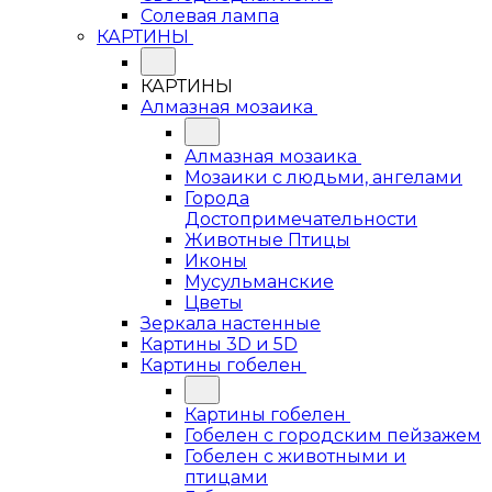
Солевая лампа
КАРТИНЫ
КАРТИНЫ
Алмазная мозаика
Алмазная мозаика
Мозаики с людьми, ангелами
Города
Достопримечательности
Животные Птицы
Иконы
Мусульманские
Цветы
Зеркала настенные
Картины 3D и 5D
Картины гобелен
Картины гобелен
Гобелен с городским пейзажем
Гобелен с животными и
птицами