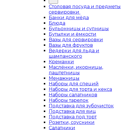
Столовая посуда и предметы
сервировки
Банки для мёда
Блюда
Бульонницы и супницы
Бутылки и ёмкости
Вазы для сервировки
Вазы для фруктов
Ведерки для льда и
шампанского
Креманки
Маслёнки, икорницы,
паштетницы
Менажницы
Наборы для специй
Наборы для торта и кекса
Наборы салатников
Наборы тарелок
Подставка для зубочисток
Подставка для яиц
Подставка под торт
Розетки, соусники
Салатники