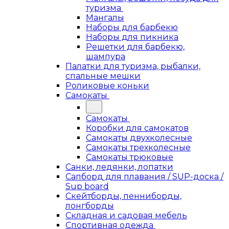
туризма
Мангалы
Наборы для барбекю
Наборы для пикника
Решетки для барбекю,
шампура
Палатки для туризма, рыбалки,
спальные мешки
Роликовые коньки
Самокаты
Самокаты
Коробки для самокатов
Самокаты двухколесные
Самокаты трехколесные
Самокаты трюковые
Санки, ледянки, лопатки
Сапборд для плавания / SUP-доска /
Sup board
Скейтборды, пенниборды,
лонгборды
Складная и садовая мебель
Спортивная одежда