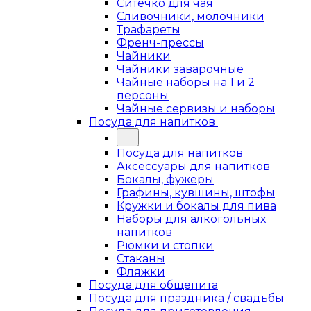
Ситечко для чая
Сливочники, молочники
Трафареты
Френч-прессы
Чайники
Чайники заварочные
Чайные наборы на 1 и 2
персоны
Чайные сервизы и наборы
Посуда для напитков
Посуда для напитков
Аксессуары для напитков
Бокалы, фужеры
Графины, кувшины, штофы
Кружки и бокалы для пива
Наборы для алкогольных
напитков
Рюмки и стопки
Стаканы
Фляжки
Посуда для общепита
Посуда для праздника / свадьбы