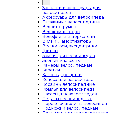
Запчасти и аксессуары для
велосипедов
Аксессуары для велосипеда
Багажники велосипедные
Велоинструмент
Велокомпьютеры
Велофляги и держатели
Вилки и амортизаторы
Втулки, оси, эксцентрики
Грипсы
Замки для велосипедов
Звонки, клаксоны
Камеры велосипедные
Каретки
Кассеты, трещотки
Колёса для велосипеда
Корзины велосипедные
Крылья для велосипеда
Насосы для велосипедов
Педали велосипедные
Переключатели на велосипед
Подножки велосипедные