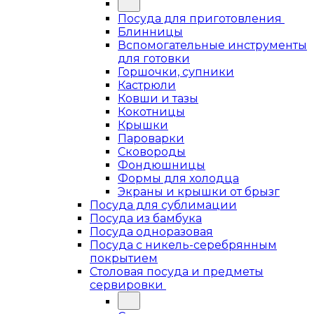
Посуда для приготовления
Блинницы
Вспомогательные инструменты
для готовки
Горшочки, супники
Кастрюли
Ковши и тазы
Кокотницы
Крышки
Пароварки
Сковороды
Фондюшницы
Формы для холодца
Экраны и крышки от брызг
Посуда для сублимации
Посуда из бамбука
Посуда одноразовая
Посуда с никель-серебрянным
покрытием
Столовая посуда и предметы
сервировки