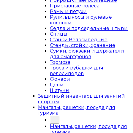
Покрышки велосипедные
Приставные колёса
Рамы и петухи
Рули, выносы и рулевые
колонки
Сёдла и подседельные штыри
Спицы
Станки Велосипедные
Стенды, стойки, хранение
Сумки, рюкзаки и держатели
для смартфонов
Тормоза
Троса и рубашки для
велосипедов
Фонари
Цепи
Шатуны
Защитный инвентарь для занятий
спортом
Мангалы, решетки, посуда для
туризма
Мангалы, решетки, посуда для
туризма