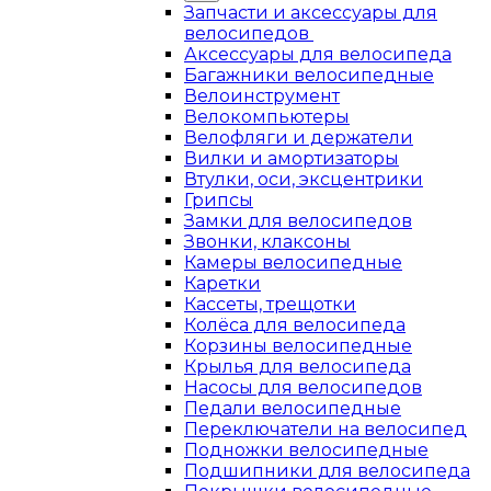
Запчасти и аксессуары для
велосипедов
Аксессуары для велосипеда
Багажники велосипедные
Велоинструмент
Велокомпьютеры
Велофляги и держатели
Вилки и амортизаторы
Втулки, оси, эксцентрики
Грипсы
Замки для велосипедов
Звонки, клаксоны
Камеры велосипедные
Каретки
Кассеты, трещотки
Колёса для велосипеда
Корзины велосипедные
Крылья для велосипеда
Насосы для велосипедов
Педали велосипедные
Переключатели на велосипед
Подножки велосипедные
Подшипники для велосипеда