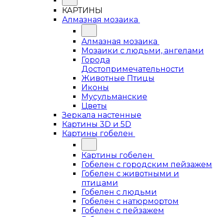
КАРТИНЫ
Алмазная мозаика
Алмазная мозаика
Мозаики с людьми, ангелами
Города
Достопримечательности
Животные Птицы
Иконы
Мусульманские
Цветы
Зеркала настенные
Картины 3D и 5D
Картины гобелен
Картины гобелен
Гобелен с городским пейзажем
Гобелен с животными и
птицами
Гобелен с людьми
Гобелен с натюрмортом
Гобелен с пейзажем