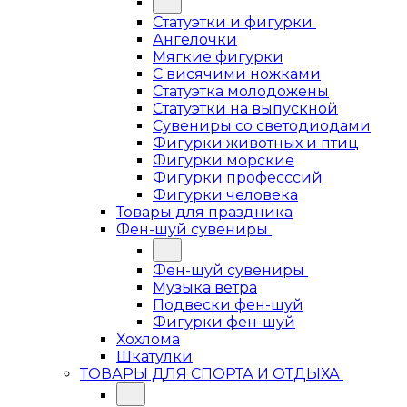
Статуэтки и фигурки
Ангелочки
Мягкие фигурки
С висячими ножками
Статуэтка молодожены
Статуэтки на выпускной
Сувениры со светодиодами
Фигурки животных и птиц
Фигурки морские
Фигурки професссий
Фигурки человека
Товары для праздника
Фен-шуй сувениры
Фен-шуй сувениры
Музыка ветра
Подвески фен-шуй
Фигурки фен-шуй
Хохлома
Шкатулки
ТОВАРЫ ДЛЯ СПОРТА И ОТДЫХА