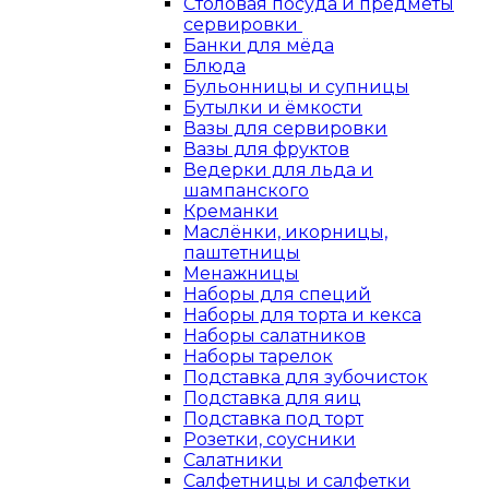
Столовая посуда и предметы
сервировки
Банки для мёда
Блюда
Бульонницы и супницы
Бутылки и ёмкости
Вазы для сервировки
Вазы для фруктов
Ведерки для льда и
шампанского
Креманки
Маслёнки, икорницы,
паштетницы
Менажницы
Наборы для специй
Наборы для торта и кекса
Наборы салатников
Наборы тарелок
Подставка для зубочисток
Подставка для яиц
Подставка под торт
Розетки, соусники
Салатники
Салфетницы и салфетки