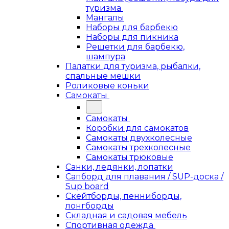
туризма
Мангалы
Наборы для барбекю
Наборы для пикника
Решетки для барбекю,
шампура
Палатки для туризма, рыбалки,
спальные мешки
Роликовые коньки
Самокаты
Самокаты
Коробки для самокатов
Самокаты двухколесные
Самокаты трехколесные
Самокаты трюковые
Санки, ледянки, лопатки
Сапборд для плавания / SUP-доска /
Sup board
Скейтборды, пенниборды,
лонгборды
Складная и садовая мебель
Спортивная одежда