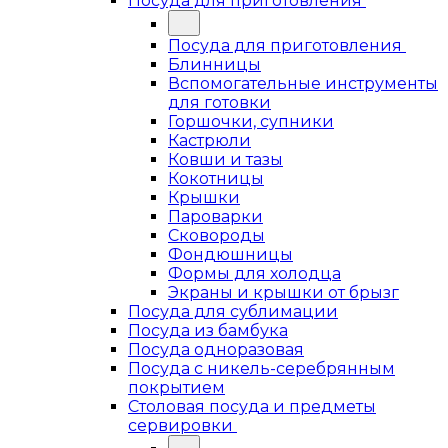
Посуда для приготовления
Посуда для приготовления
Блинницы
Вспомогательные инструменты
для готовки
Горшочки, супники
Кастрюли
Ковши и тазы
Кокотницы
Крышки
Пароварки
Сковороды
Фондюшницы
Формы для холодца
Экраны и крышки от брызг
Посуда для сублимации
Посуда из бамбука
Посуда одноразовая
Посуда с никель-серебрянным
покрытием
Столовая посуда и предметы
сервировки