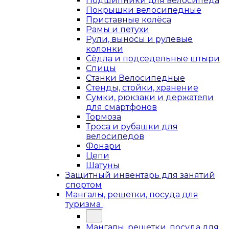
Подшипники для велосипеда
Покрышки велосипедные
Приставные колёса
Рамы и петухи
Рули, выносы и рулевые
колонки
Сёдла и подседельные штыри
Спицы
Станки Велосипедные
Стенды, стойки, хранение
Сумки, рюкзаки и держатели
для смартфонов
Тормоза
Троса и рубашки для
велосипедов
Фонари
Цепи
Шатуны
Защитный инвентарь для занятий
спортом
Мангалы, решетки, посуда для
туризма
Мангалы, решетки, посуда для