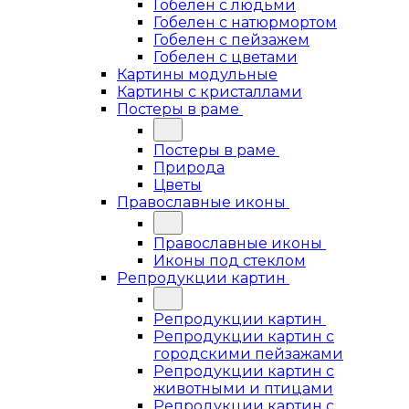
Гобелен с людьми
Гобелен с натюрмортом
Гобелен с пейзажем
Гобелен с цветами
Картины модульные
Картины с кристаллами
Постеры в раме
Постеры в раме
Природа
Цветы
Православные иконы
Православные иконы
Иконы под стеклом
Репродукции картин
Репродукции картин
Репродукции картин с
городскими пейзажами
Репродукции картин с
животными и птицами
Репродукции картин с