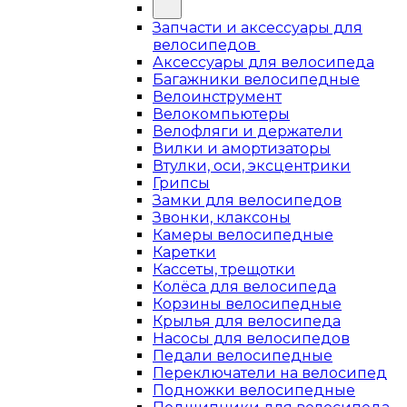
Запчасти и аксессуары для
велосипедов
Аксессуары для велосипеда
Багажники велосипедные
Велоинструмент
Велокомпьютеры
Велофляги и держатели
Вилки и амортизаторы
Втулки, оси, эксцентрики
Грипсы
Замки для велосипедов
Звонки, клаксоны
Камеры велосипедные
Каретки
Кассеты, трещотки
Колёса для велосипеда
Корзины велосипедные
Крылья для велосипеда
Насосы для велосипедов
Педали велосипедные
Переключатели на велосипед
Подножки велосипедные