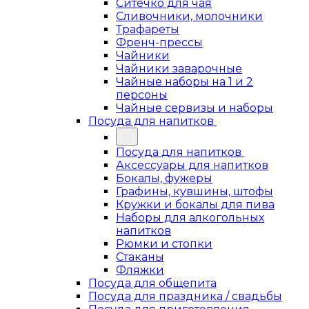
Ситечко для чая
Сливочники, молочники
Трафареты
Френч-прессы
Чайники
Чайники заварочные
Чайные наборы на 1 и 2
персоны
Чайные сервизы и наборы
Посуда для напитков
Посуда для напитков
Аксессуары для напитков
Бокалы, фужеры
Графины, кувшины, штофы
Кружки и бокалы для пива
Наборы для алкогольных
напитков
Рюмки и стопки
Стаканы
Фляжки
Посуда для общепита
Посуда для праздника / свадьбы