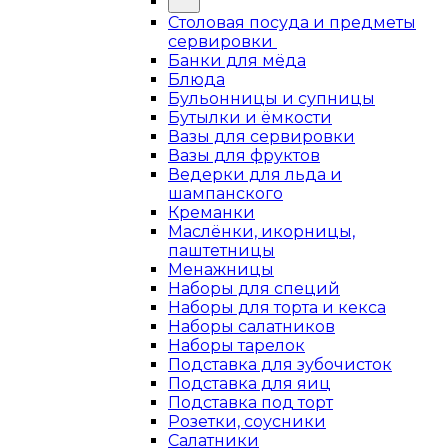
Столовая посуда и предметы
сервировки
Банки для мёда
Блюда
Бульонницы и супницы
Бутылки и ёмкости
Вазы для сервировки
Вазы для фруктов
Ведерки для льда и
шампанского
Креманки
Маслёнки, икорницы,
паштетницы
Менажницы
Наборы для специй
Наборы для торта и кекса
Наборы салатников
Наборы тарелок
Подставка для зубочисток
Подставка для яиц
Подставка под торт
Розетки, соусники
Салатники