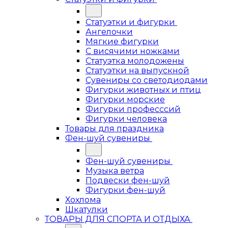
Статуэтки и фигурки
Ангелочки
Мягкие фигурки
С висячими ножками
Статуэтка молодожены
Статуэтки на выпускной
Сувениры со светодиодами
Фигурки животных и птиц
Фигурки морские
Фигурки професссий
Фигурки человека
Товары для праздника
Фен-шуй сувениры
Фен-шуй сувениры
Музыка ветра
Подвески фен-шуй
Фигурки фен-шуй
Хохлома
Шкатулки
ТОВАРЫ ДЛЯ СПОРТА И ОТДЫХА