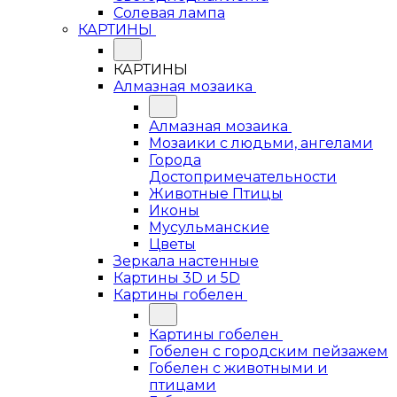
Солевая лампа
КАРТИНЫ
КАРТИНЫ
Алмазная мозаика
Алмазная мозаика
Мозаики с людьми, ангелами
Города
Достопримечательности
Животные Птицы
Иконы
Мусульманские
Цветы
Зеркала настенные
Картины 3D и 5D
Картины гобелен
Картины гобелен
Гобелен с городским пейзажем
Гобелен с животными и
птицами