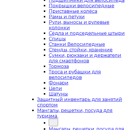
Подшипники для велосипеда
Покрышки велосипедные
Приставные колёса
Рамы и петухи
Рули, выносы и рулевые
колонки
Сёдла и подседельные штыри
Спицы
Станки Велосипедные
Стенды, стойки, хранение
Сумки, рюкзаки и держатели
для смартфонов
Тормоза
Троса и рубашки для
велосипедов
Фонари
Цепи
Шатуны
Защитный инвентарь для занятий
спортом
Мангалы, решетки, посуда для
туризма
Мангалы, решетки, посуда для