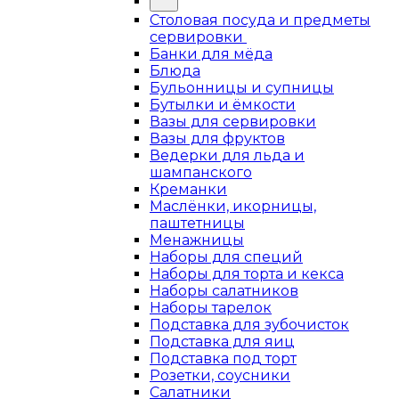
Столовая посуда и предметы
сервировки
Банки для мёда
Блюда
Бульонницы и супницы
Бутылки и ёмкости
Вазы для сервировки
Вазы для фруктов
Ведерки для льда и
шампанского
Креманки
Маслёнки, икорницы,
паштетницы
Менажницы
Наборы для специй
Наборы для торта и кекса
Наборы салатников
Наборы тарелок
Подставка для зубочисток
Подставка для яиц
Подставка под торт
Розетки, соусники
Салатники