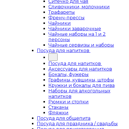
Ситечко для чая
Сливочники, молочники
Трафареты
Френч-прессы
Чайники
Чайники заварочные
Чайные наборы на 1 и 2
персоны
Чайные сервизы и наборы
Посуда для напитков
Посуда для напитков
Аксессуары для напитков
Бокалы, фужеры
Графины, кувшины, штофы
Кружки и бокалы для пива
Наборы для алкогольных
напитков
Рюмки и стопки
Стаканы
Фляжки
Посуда для общепита
Посуда для праздника / свадьбы