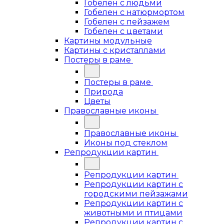
Гобелен с людьми
Гобелен с натюрмортом
Гобелен с пейзажем
Гобелен с цветами
Картины модульные
Картины с кристаллами
Постеры в раме
Постеры в раме
Природа
Цветы
Православные иконы
Православные иконы
Иконы под стеклом
Репродукции картин
Репродукции картин
Репродукции картин с
городскими пейзажами
Репродукции картин с
животными и птицами
Репродукции картин с