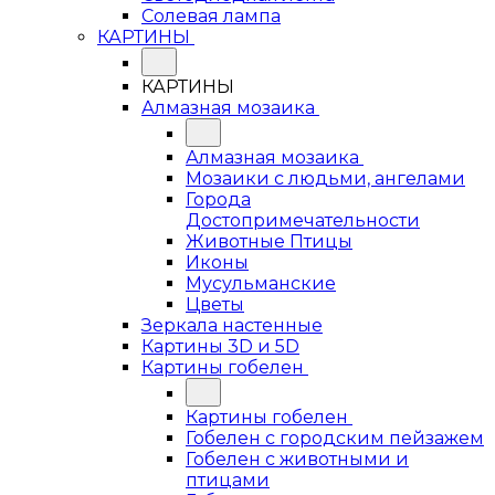
Солевая лампа
КАРТИНЫ
КАРТИНЫ
Алмазная мозаика
Алмазная мозаика
Мозаики с людьми, ангелами
Города
Достопримечательности
Животные Птицы
Иконы
Мусульманские
Цветы
Зеркала настенные
Картины 3D и 5D
Картины гобелен
Картины гобелен
Гобелен с городским пейзажем
Гобелен с животными и
птицами