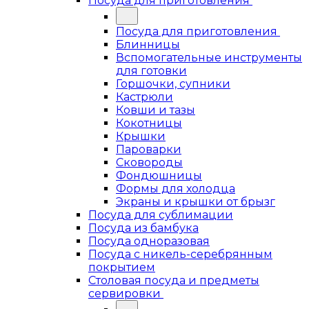
Посуда для приготовления
Посуда для приготовления
Блинницы
Вспомогательные инструменты
для готовки
Горшочки, супники
Кастрюли
Ковши и тазы
Кокотницы
Крышки
Пароварки
Сковороды
Фондюшницы
Формы для холодца
Экраны и крышки от брызг
Посуда для сублимации
Посуда из бамбука
Посуда одноразовая
Посуда с никель-серебрянным
покрытием
Столовая посуда и предметы
сервировки