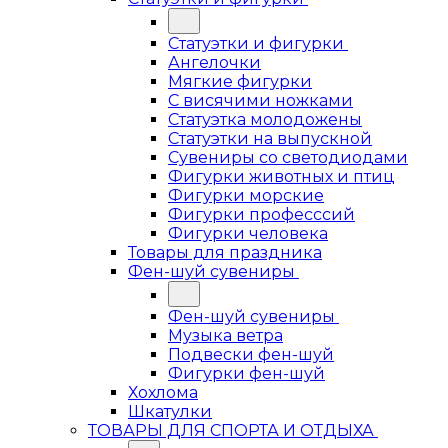
Статуэтки и фигурки
Ангелочки
Мягкие фигурки
С висячими ножками
Статуэтка молодожены
Статуэтки на выпускной
Сувениры со светодиодами
Фигурки животных и птиц
Фигурки морские
Фигурки професссий
Фигурки человека
Товары для праздника
Фен-шуй сувениры
Фен-шуй сувениры
Музыка ветра
Подвески фен-шуй
Фигурки фен-шуй
Хохлома
Шкатулки
ТОВАРЫ ДЛЯ СПОРТА И ОТДЫХА