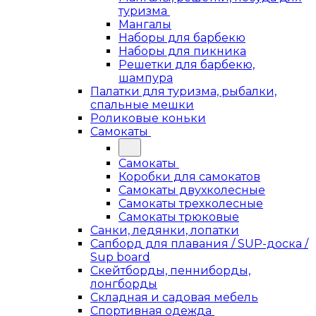
туризма
Мангалы
Наборы для барбекю
Наборы для пикника
Решетки для барбекю,
шампура
Палатки для туризма, рыбалки,
спальные мешки
Роликовые коньки
Самокаты
Самокаты
Коробки для самокатов
Самокаты двухколесные
Самокаты трехколесные
Самокаты трюковые
Санки, ледянки, лопатки
Сапборд для плавания / SUP-доска /
Sup board
Скейтборды, пенниборды,
лонгборды
Складная и садовая мебель
Спортивная одежда