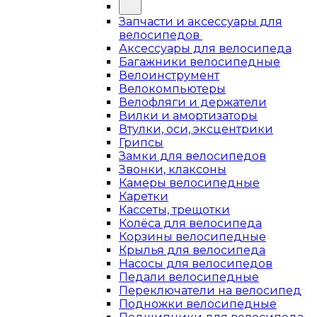
Запчасти и аксессуары для
велосипедов
Аксессуары для велосипеда
Багажники велосипедные
Велоинструмент
Велокомпьютеры
Велофляги и держатели
Вилки и амортизаторы
Втулки, оси, эксцентрики
Грипсы
Замки для велосипедов
Звонки, клаксоны
Камеры велосипедные
Каретки
Кассеты, трещотки
Колёса для велосипеда
Корзины велосипедные
Крылья для велосипеда
Насосы для велосипедов
Педали велосипедные
Переключатели на велосипед
Подножки велосипедные