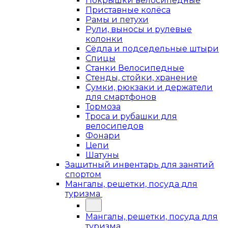
Покрышки велосипедные
Приставные колёса
Рамы и петухи
Рули, выносы и рулевые
колонки
Сёдла и подседельные штыри
Спицы
Станки Велосипедные
Стенды, стойки, хранение
Сумки, рюкзаки и держатели
для смартфонов
Тормоза
Троса и рубашки для
велосипедов
Фонари
Цепи
Шатуны
Защитный инвентарь для занятий
спортом
Мангалы, решетки, посуда для
туризма
Мангалы, решетки, посуда для
туризма