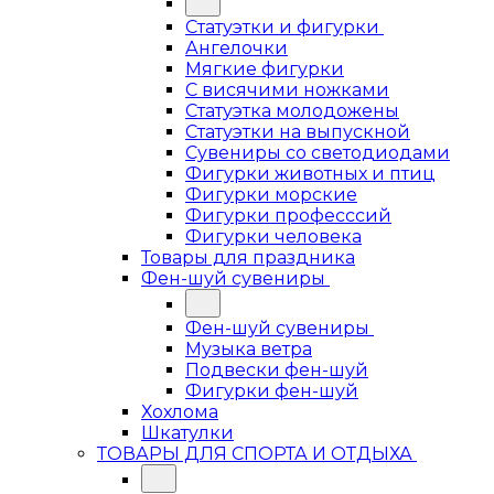
Статуэтки и фигурки
Ангелочки
Мягкие фигурки
С висячими ножками
Статуэтка молодожены
Статуэтки на выпускной
Сувениры со светодиодами
Фигурки животных и птиц
Фигурки морские
Фигурки професссий
Фигурки человека
Товары для праздника
Фен-шуй сувениры
Фен-шуй сувениры
Музыка ветра
Подвески фен-шуй
Фигурки фен-шуй
Хохлома
Шкатулки
ТОВАРЫ ДЛЯ СПОРТА И ОТДЫХА