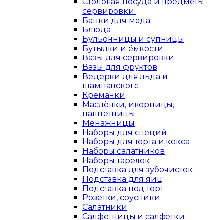
Столовая посуда и предметы
сервировки
Банки для мёда
Блюда
Бульонницы и супницы
Бутылки и ёмкости
Вазы для сервировки
Вазы для фруктов
Ведерки для льда и
шампанского
Креманки
Маслёнки, икорницы,
паштетницы
Менажницы
Наборы для специй
Наборы для торта и кекса
Наборы салатников
Наборы тарелок
Подставка для зубочисток
Подставка для яиц
Подставка под торт
Розетки, соусники
Салатники
Салфетницы и салфетки