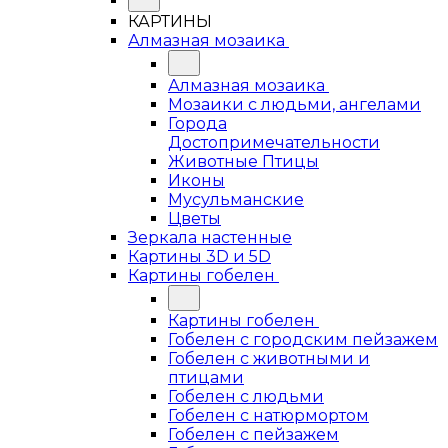
КАРТИНЫ
Алмазная мозаика
Алмазная мозаика
Мозаики с людьми, ангелами
Города
Достопримечательности
Животные Птицы
Иконы
Мусульманские
Цветы
Зеркала настенные
Картины 3D и 5D
Картины гобелен
Картины гобелен
Гобелен с городским пейзажем
Гобелен с животными и
птицами
Гобелен с людьми
Гобелен с натюрмортом
Гобелен с пейзажем