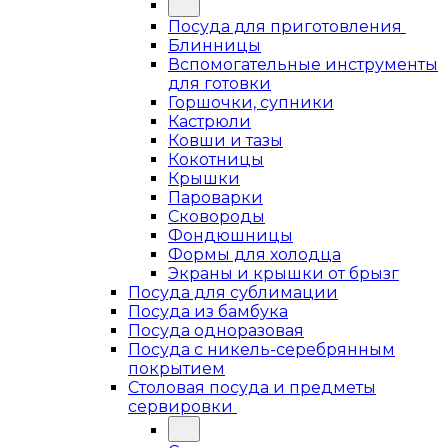
Посуда для приготовления
Блинницы
Вспомогательные инструменты
для готовки
Горшочки, супники
Кастрюли
Ковши и тазы
Кокотницы
Крышки
Пароварки
Сковороды
Фондюшницы
Формы для холодца
Экраны и крышки от брызг
Посуда для сублимации
Посуда из бамбука
Посуда одноразовая
Посуда с никель-серебрянным
покрытием
Столовая посуда и предметы
сервировки