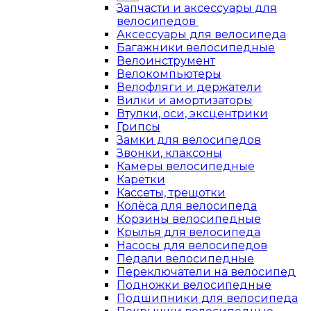
Запчасти и аксессуары для
велосипедов
Аксессуары для велосипеда
Багажники велосипедные
Велоинструмент
Велокомпьютеры
Велофляги и держатели
Вилки и амортизаторы
Втулки, оси, эксцентрики
Грипсы
Замки для велосипедов
Звонки, клаксоны
Камеры велосипедные
Каретки
Кассеты, трещотки
Колёса для велосипеда
Корзины велосипедные
Крылья для велосипеда
Насосы для велосипедов
Педали велосипедные
Переключатели на велосипед
Подножки велосипедные
Подшипники для велосипеда