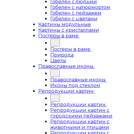
Гобелен с людьми
Гобелен с натюрмортом
Гобелен с пейзажем
Гобелен с цветами
Картины модульные
Картины с кристаллами
Постеры в раме
Постеры в раме
Природа
Цветы
Православные иконы
Православные иконы
Иконы под стеклом
Репродукции картин
Репродукции картин
Репродукции картин с
городскими пейзажами
Репродукции картин с
животными и птицами
Репродукции картин с