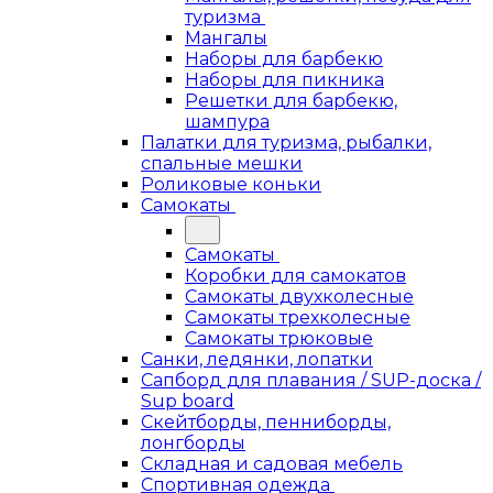
туризма
Мангалы
Наборы для барбекю
Наборы для пикника
Решетки для барбекю,
шампура
Палатки для туризма, рыбалки,
спальные мешки
Роликовые коньки
Самокаты
Самокаты
Коробки для самокатов
Самокаты двухколесные
Самокаты трехколесные
Самокаты трюковые
Санки, ледянки, лопатки
Сапборд для плавания / SUP-доска /
Sup board
Скейтборды, пенниборды,
лонгборды
Складная и садовая мебель
Спортивная одежда