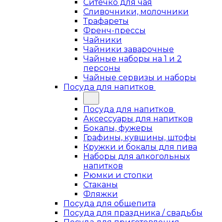
Ситечко для чая
Сливочники, молочники
Трафареты
Френч-прессы
Чайники
Чайники заварочные
Чайные наборы на 1 и 2
персоны
Чайные сервизы и наборы
Посуда для напитков
Посуда для напитков
Аксессуары для напитков
Бокалы, фужеры
Графины, кувшины, штофы
Кружки и бокалы для пива
Наборы для алкогольных
напитков
Рюмки и стопки
Стаканы
Фляжки
Посуда для общепита
Посуда для праздника / свадьбы