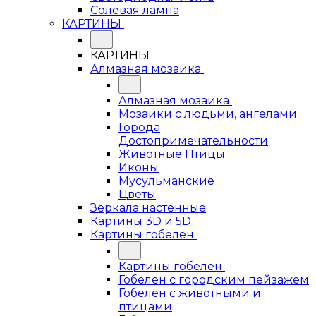
Солевая лампа
КАРТИНЫ
КАРТИНЫ
Алмазная мозаика
Алмазная мозаика
Мозаики с людьми, ангелами
Города
Достопримечательности
Животные Птицы
Иконы
Мусульманские
Цветы
Зеркала настенные
Картины 3D и 5D
Картины гобелен
Картины гобелен
Гобелен с городским пейзажем
Гобелен с животными и
птицами