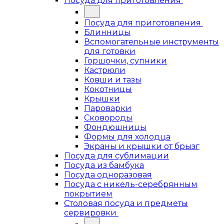
Посуда для приготовления
Посуда для приготовления
Блинницы
Вспомогательные инструменты
для готовки
Горшочки, супники
Кастрюли
Ковши и тазы
Кокотницы
Крышки
Пароварки
Сковороды
Фондюшницы
Формы для холодца
Экраны и крышки от брызг
Посуда для сублимации
Посуда из бамбука
Посуда одноразовая
Посуда с никель-серебрянным
покрытием
Столовая посуда и предметы
сервировки