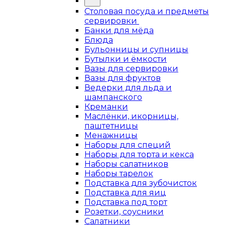
Столовая посуда и предметы
сервировки
Банки для мёда
Блюда
Бульонницы и супницы
Бутылки и ёмкости
Вазы для сервировки
Вазы для фруктов
Ведерки для льда и
шампанского
Креманки
Маслёнки, икорницы,
паштетницы
Менажницы
Наборы для специй
Наборы для торта и кекса
Наборы салатников
Наборы тарелок
Подставка для зубочисток
Подставка для яиц
Подставка под торт
Розетки, соусники
Салатники