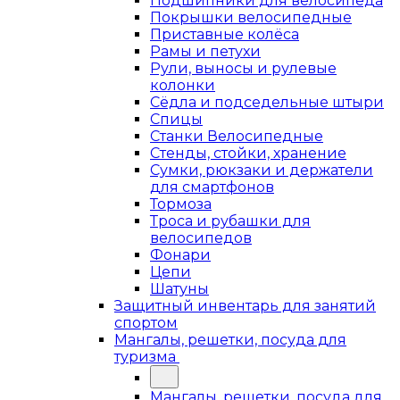
Подшипники для велосипеда
Покрышки велосипедные
Приставные колёса
Рамы и петухи
Рули, выносы и рулевые
колонки
Сёдла и подседельные штыри
Спицы
Станки Велосипедные
Стенды, стойки, хранение
Сумки, рюкзаки и держатели
для смартфонов
Тормоза
Троса и рубашки для
велосипедов
Фонари
Цепи
Шатуны
Защитный инвентарь для занятий
спортом
Мангалы, решетки, посуда для
туризма
Мангалы, решетки, посуда для