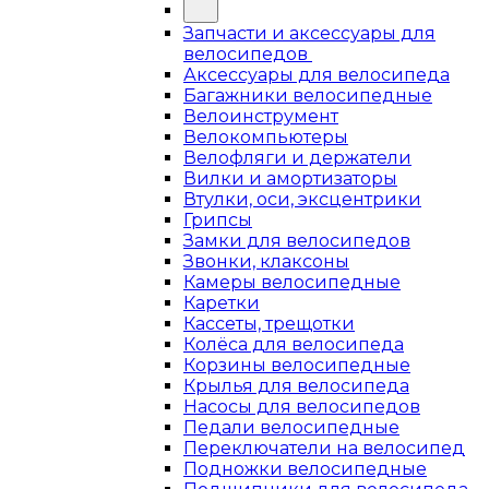
Запчасти и аксессуары для
велосипедов
Аксессуары для велосипеда
Багажники велосипедные
Велоинструмент
Велокомпьютеры
Велофляги и держатели
Вилки и амортизаторы
Втулки, оси, эксцентрики
Грипсы
Замки для велосипедов
Звонки, клаксоны
Камеры велосипедные
Каретки
Кассеты, трещотки
Колёса для велосипеда
Корзины велосипедные
Крылья для велосипеда
Насосы для велосипедов
Педали велосипедные
Переключатели на велосипед
Подножки велосипедные