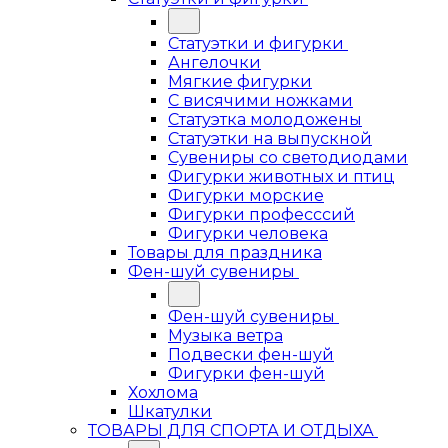
Статуэтки и фигурки
Ангелочки
Мягкие фигурки
С висячими ножками
Статуэтка молодожены
Статуэтки на выпускной
Сувениры со светодиодами
Фигурки животных и птиц
Фигурки морские
Фигурки професссий
Фигурки человека
Товары для праздника
Фен-шуй сувениры
Фен-шуй сувениры
Музыка ветра
Подвески фен-шуй
Фигурки фен-шуй
Хохлома
Шкатулки
ТОВАРЫ ДЛЯ СПОРТА И ОТДЫХА