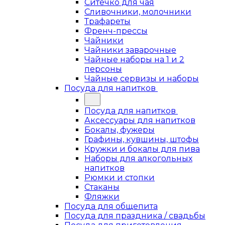
Ситечко для чая
Сливочники, молочники
Трафареты
Френч-прессы
Чайники
Чайники заварочные
Чайные наборы на 1 и 2
персоны
Чайные сервизы и наборы
Посуда для напитков
Посуда для напитков
Аксессуары для напитков
Бокалы, фужеры
Графины, кувшины, штофы
Кружки и бокалы для пива
Наборы для алкогольных
напитков
Рюмки и стопки
Стаканы
Фляжки
Посуда для общепита
Посуда для праздника / свадьбы