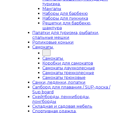
туризма
Мангалы
Наборы для барбекю
Наборы для пикника
Решетки для барбекю,
шампура
Палатки для туризма, рыбалки,
спальные мешки
Роликовые коньки
Самокаты
Самокаты
Коробки для самокатов
Самокаты двухколесные
Самокаты трехколесные
Самокаты трюковые
Санки, ледянки, лопатки
Сапборд для плавания / SUP-доска /
Sup board
Скейтборды, пенниборды,
лонгборды
Складная и садовая мебель
Спортивная одежда