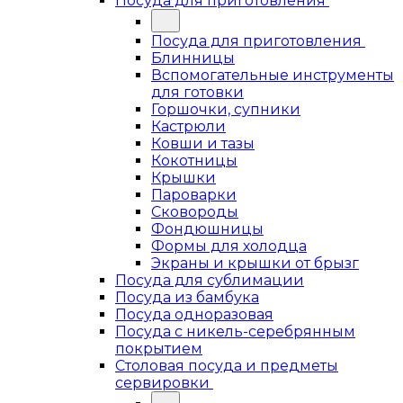
Посуда для приготовления
Посуда для приготовления
Блинницы
Вспомогательные инструменты
для готовки
Горшочки, супники
Кастрюли
Ковши и тазы
Кокотницы
Крышки
Пароварки
Сковороды
Фондюшницы
Формы для холодца
Экраны и крышки от брызг
Посуда для сублимации
Посуда из бамбука
Посуда одноразовая
Посуда с никель-серебрянным
покрытием
Столовая посуда и предметы
сервировки