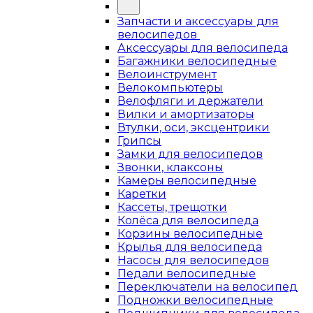
Запчасти и аксессуары для
велосипедов
Аксессуары для велосипеда
Багажники велосипедные
Велоинструмент
Велокомпьютеры
Велофляги и держатели
Вилки и амортизаторы
Втулки, оси, эксцентрики
Грипсы
Замки для велосипедов
Звонки, клаксоны
Камеры велосипедные
Каретки
Кассеты, трещотки
Колёса для велосипеда
Корзины велосипедные
Крылья для велосипеда
Насосы для велосипедов
Педали велосипедные
Переключатели на велосипед
Подножки велосипедные