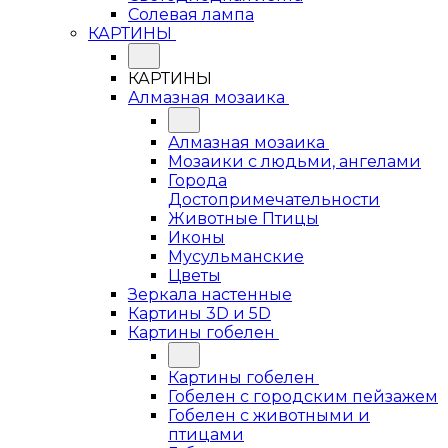
Солевая лампа
КАРТИНЫ
КАРТИНЫ
Алмазная мозаика
Алмазная мозаика
Мозаики с людьми, ангелами
Города
Достопримечательности
Животные Птицы
Иконы
Мусульманские
Цветы
Зеркала настенные
Картины 3D и 5D
Картины гобелен
Картины гобелен
Гобелен с городским пейзажем
Гобелен с животными и
птицами