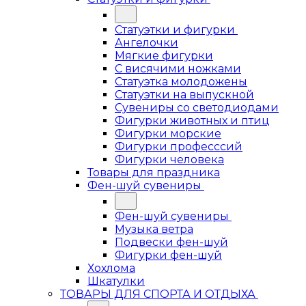
Статуэтки и фигурки
Ангелочки
Мягкие фигурки
С висячими ножками
Статуэтка молодожены
Статуэтки на выпускной
Сувениры со светодиодами
Фигурки животных и птиц
Фигурки морские
Фигурки професссий
Фигурки человека
Товары для праздника
Фен-шуй сувениры
Фен-шуй сувениры
Музыка ветра
Подвески фен-шуй
Фигурки фен-шуй
Хохлома
Шкатулки
ТОВАРЫ ДЛЯ СПОРТА И ОТДЫХА