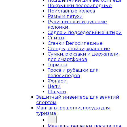
Подшипники для велосипеда
Покрышки велосипедные
Приставные колёса
Рамы и петухи
Рули, выносы и рулевые
колонки
Сёдла и подседельные штыри
Спицы
Станки Велосипедные
Стенды, стойки, хранение
Сумки, рюкзаки и держатели
для смартфонов
Тормоза
Троса и рубашки для
велосипедов
Фонари
Цепи
Шатуны
Защитный инвентарь для занятий
спортом
Мангалы, решетки, посуда для
туризма
Мангалы, решетки, посуда для