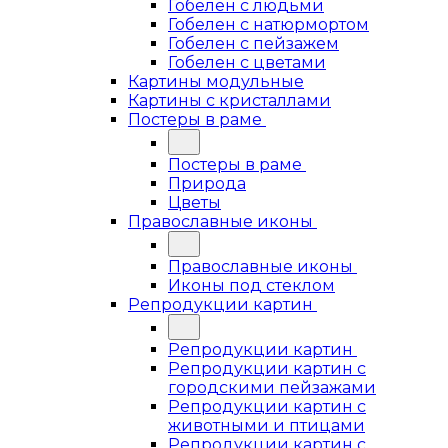
Гобелен с людьми
Гобелен с натюрмортом
Гобелен с пейзажем
Гобелен с цветами
Картины модульные
Картины с кристаллами
Постеры в раме
Постеры в раме
Природа
Цветы
Православные иконы
Православные иконы
Иконы под стеклом
Репродукции картин
Репродукции картин
Репродукции картин с
городскими пейзажами
Репродукции картин с
животными и птицами
Репродукции картин с