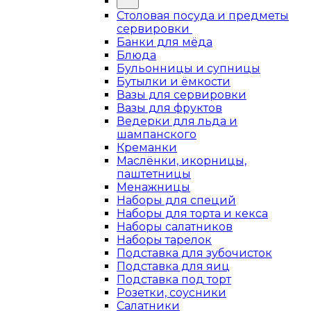
Столовая посуда и предметы
сервировки
Банки для мёда
Блюда
Бульонницы и супницы
Бутылки и ёмкости
Вазы для сервировки
Вазы для фруктов
Ведерки для льда и
шампанского
Креманки
Маслёнки, икорницы,
паштетницы
Менажницы
Наборы для специй
Наборы для торта и кекса
Наборы салатников
Наборы тарелок
Подставка для зубочисток
Подставка для яиц
Подставка под торт
Розетки, соусники
Салатники