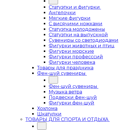
Статуэтки и фигурки
Ангелочки
Мягкие фигурки
С висячими ножками
Статуэтка молодожены
Статуэтки на выпускной
Сувениры со светодиодами
Фигурки животных и птиц
Фигурки морские
Фигурки професссий
Фигурки человека
Товары для праздника
Фен-шуй сувениры
Фен-шуй сувениры
Музыка ветра
Подвески фен-шуй
Фигурки фен-шуй
Хохлома
Шкатулки
ТОВАРЫ ДЛЯ СПОРТА И ОТДЫХА