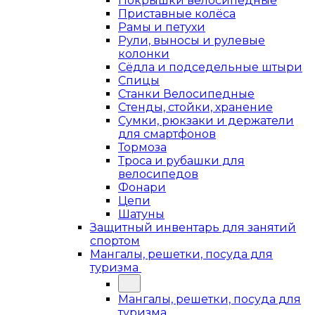
Покрышки велосипедные
Приставные колёса
Рамы и петухи
Рули, выносы и рулевые
колонки
Сёдла и подседельные штыри
Спицы
Станки Велосипедные
Стенды, стойки, хранение
Сумки, рюкзаки и держатели
для смартфонов
Тормоза
Троса и рубашки для
велосипедов
Фонари
Цепи
Шатуны
Защитный инвентарь для занятий
спортом
Мангалы, решетки, посуда для
туризма
Мангалы, решетки, посуда для
туризма