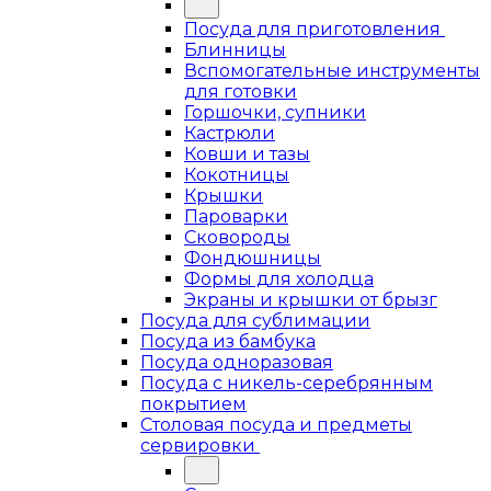
Посуда для приготовления
Блинницы
Вспомогательные инструменты
для готовки
Горшочки, супники
Кастрюли
Ковши и тазы
Кокотницы
Крышки
Пароварки
Сковороды
Фондюшницы
Формы для холодца
Экраны и крышки от брызг
Посуда для сублимации
Посуда из бамбука
Посуда одноразовая
Посуда с никель-серебрянным
покрытием
Столовая посуда и предметы
сервировки