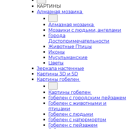
КАРТИНЫ
Алмазная мозаика
Алмазная мозаика
Мозаики с людьми, ангелами
Города
Достопримечательности
Животные Птицы
Иконы
Мусульманские
Цветы
Зеркала настенные
Картины 3D и 5D
Картины гобелен
Картины гобелен
Гобелен с городским пейзажем
Гобелен с животными и
птицами
Гобелен с людьми
Гобелен с натюрмортом
Гобелен с пейзажем