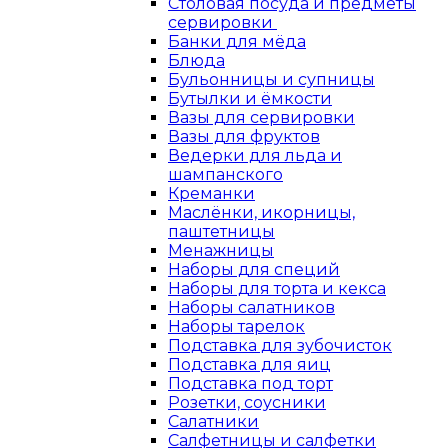
Столовая посуда и предметы
сервировки
Банки для мёда
Блюда
Бульонницы и супницы
Бутылки и ёмкости
Вазы для сервировки
Вазы для фруктов
Ведерки для льда и
шампанского
Креманки
Маслёнки, икорницы,
паштетницы
Менажницы
Наборы для специй
Наборы для торта и кекса
Наборы салатников
Наборы тарелок
Подставка для зубочисток
Подставка для яиц
Подставка под торт
Розетки, соусники
Салатники
Салфетницы и салфетки