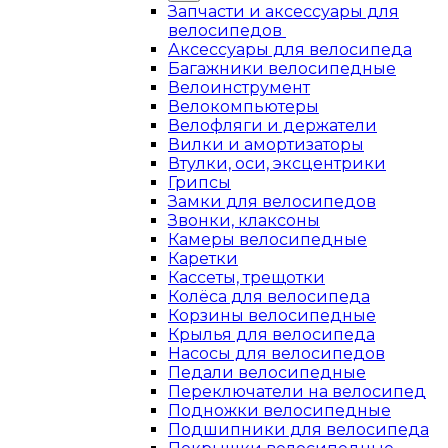
Запчасти и аксессуары для
велосипедов
Аксессуары для велосипеда
Багажники велосипедные
Велоинструмент
Велокомпьютеры
Велофляги и держатели
Вилки и амортизаторы
Втулки, оси, эксцентрики
Грипсы
Замки для велосипедов
Звонки, клаксоны
Камеры велосипедные
Каретки
Кассеты, трещотки
Колёса для велосипеда
Корзины велосипедные
Крылья для велосипеда
Насосы для велосипедов
Педали велосипедные
Переключатели на велосипед
Подножки велосипедные
Подшипники для велосипеда