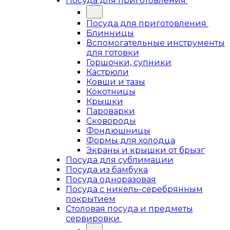
Посуда для приготовления
Посуда для приготовления
Блинницы
Вспомогательные инструменты
для готовки
Горшочки, супники
Кастрюли
Ковши и тазы
Кокотницы
Крышки
Пароварки
Сковороды
Фондюшницы
Формы для холодца
Экраны и крышки от брызг
Посуда для сублимации
Посуда из бамбука
Посуда одноразовая
Посуда с никель-серебрянным
покрытием
Столовая посуда и предметы
сервировки