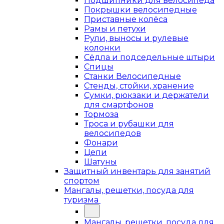
Подшипники для велосипеда
Покрышки велосипедные
Приставные колёса
Рамы и петухи
Рули, выносы и рулевые
колонки
Сёдла и подседельные штыри
Спицы
Станки Велосипедные
Стенды, стойки, хранение
Сумки, рюкзаки и держатели
для смартфонов
Тормоза
Троса и рубашки для
велосипедов
Фонари
Цепи
Шатуны
Защитный инвентарь для занятий
спортом
Мангалы, решетки, посуда для
туризма
Мангалы, решетки, посуда для