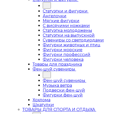
Статуэтки и фигурки
Ангелочки
Мягкие фигурки
С висячими ножками
Статуэтка молодожены
Статуэтки на выпускной
Сувениры со светодиодами
Фигурки животных и птиц
Фигурки морские
Фигурки професссий
Фигурки человека
Товары для праздника
Фен-шуй сувениры
Фен-шуй сувениры
Музыка ветра
Подвески фен-шуй
Фигурки фен-шуй
Хохлома
Шкатулки
ТОВАРЫ ДЛЯ СПОРТА И ОТДЫХА