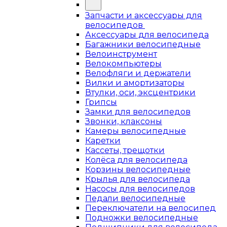
Запчасти и аксессуары для
велосипедов
Аксессуары для велосипеда
Багажники велосипедные
Велоинструмент
Велокомпьютеры
Велофляги и держатели
Вилки и амортизаторы
Втулки, оси, эксцентрики
Грипсы
Замки для велосипедов
Звонки, клаксоны
Камеры велосипедные
Каретки
Кассеты, трещотки
Колёса для велосипеда
Корзины велосипедные
Крылья для велосипеда
Насосы для велосипедов
Педали велосипедные
Переключатели на велосипед
Подножки велосипедные