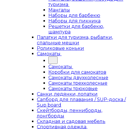
туризма
Мангалы
Наборы для барбекю
Наборы для пикника
Решетки для барбекю,
шампура
Палатки для туризма, рыбалки,
спальные мешки
Роликовые коньки
Самокаты
Самокаты
Коробки для самокатов
Самокаты двухколесные
Самокаты трехколесные
Самокаты трюковые
Санки, ледянки, лопатки
Сапборд для плавания / SUP-доска /
Sup board
Скейтборды, пенниборды,
лонгборды
Складная и садовая мебель
Спортивная одежда