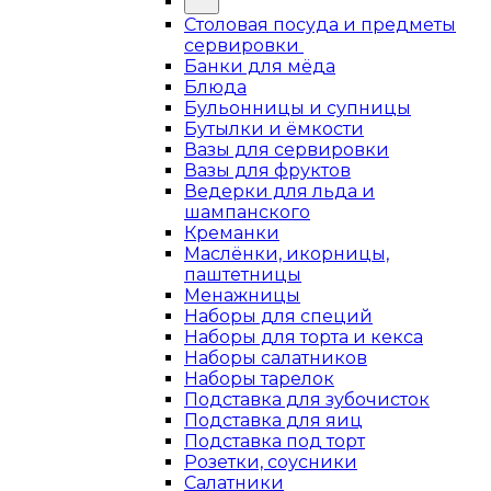
Столовая посуда и предметы
сервировки
Банки для мёда
Блюда
Бульонницы и супницы
Бутылки и ёмкости
Вазы для сервировки
Вазы для фруктов
Ведерки для льда и
шампанского
Креманки
Маслёнки, икорницы,
паштетницы
Менажницы
Наборы для специй
Наборы для торта и кекса
Наборы салатников
Наборы тарелок
Подставка для зубочисток
Подставка для яиц
Подставка под торт
Розетки, соусники
Салатники