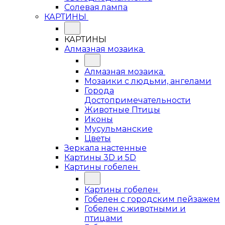
Солевая лампа
КАРТИНЫ
КАРТИНЫ
Алмазная мозаика
Алмазная мозаика
Мозаики с людьми, ангелами
Города
Достопримечательности
Животные Птицы
Иконы
Мусульманские
Цветы
Зеркала настенные
Картины 3D и 5D
Картины гобелен
Картины гобелен
Гобелен с городским пейзажем
Гобелен с животными и
птицами