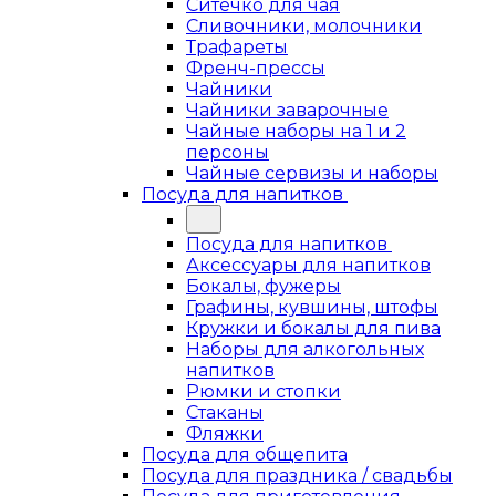
Ситечко для чая
Сливочники, молочники
Трафареты
Френч-прессы
Чайники
Чайники заварочные
Чайные наборы на 1 и 2
персоны
Чайные сервизы и наборы
Посуда для напитков
Посуда для напитков
Аксессуары для напитков
Бокалы, фужеры
Графины, кувшины, штофы
Кружки и бокалы для пива
Наборы для алкогольных
напитков
Рюмки и стопки
Стаканы
Фляжки
Посуда для общепита
Посуда для праздника / свадьбы