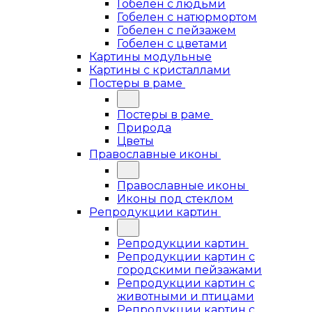
Гобелен с людьми
Гобелен с натюрмортом
Гобелен с пейзажем
Гобелен с цветами
Картины модульные
Картины с кристаллами
Постеры в раме
Постеры в раме
Природа
Цветы
Православные иконы
Православные иконы
Иконы под стеклом
Репродукции картин
Репродукции картин
Репродукции картин с
городскими пейзажами
Репродукции картин с
животными и птицами
Репродукции картин с