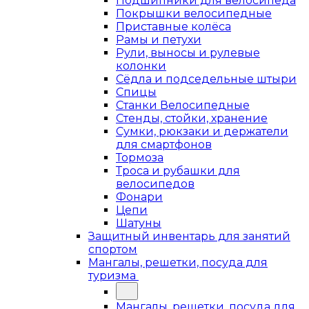
Подшипники для велосипеда
Покрышки велосипедные
Приставные колёса
Рамы и петухи
Рули, выносы и рулевые
колонки
Сёдла и подседельные штыри
Спицы
Станки Велосипедные
Стенды, стойки, хранение
Сумки, рюкзаки и держатели
для смартфонов
Тормоза
Троса и рубашки для
велосипедов
Фонари
Цепи
Шатуны
Защитный инвентарь для занятий
спортом
Мангалы, решетки, посуда для
туризма
Мангалы, решетки, посуда для