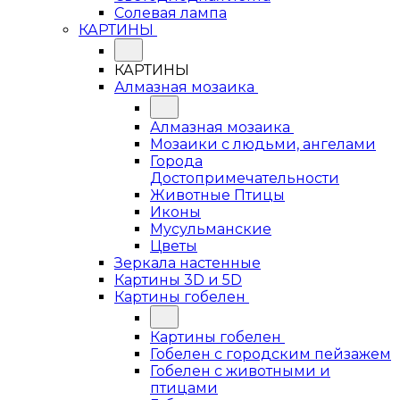
Солевая лампа
КАРТИНЫ
КАРТИНЫ
Алмазная мозаика
Алмазная мозаика
Мозаики с людьми, ангелами
Города
Достопримечательности
Животные Птицы
Иконы
Мусульманские
Цветы
Зеркала настенные
Картины 3D и 5D
Картины гобелен
Картины гобелен
Гобелен с городским пейзажем
Гобелен с животными и
птицами