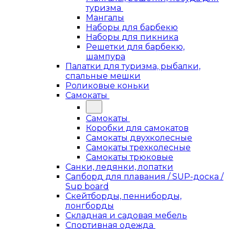
туризма
Мангалы
Наборы для барбекю
Наборы для пикника
Решетки для барбекю,
шампура
Палатки для туризма, рыбалки,
спальные мешки
Роликовые коньки
Самокаты
Самокаты
Коробки для самокатов
Самокаты двухколесные
Самокаты трехколесные
Самокаты трюковые
Санки, ледянки, лопатки
Сапборд для плавания / SUP-доска /
Sup board
Скейтборды, пенниборды,
лонгборды
Складная и садовая мебель
Спортивная одежда