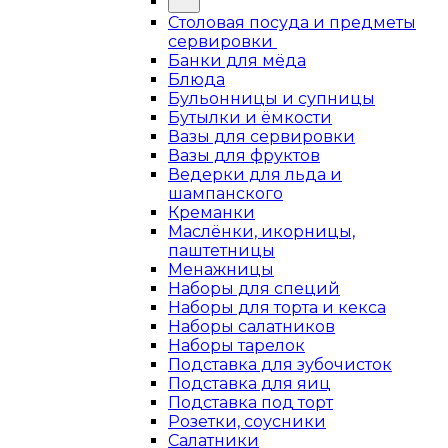
Столовая посуда и предметы
сервировки
Банки для мёда
Блюда
Бульонницы и супницы
Бутылки и ёмкости
Вазы для сервировки
Вазы для фруктов
Ведерки для льда и
шампанского
Креманки
Маслёнки, икорницы,
паштетницы
Менажницы
Наборы для специй
Наборы для торта и кекса
Наборы салатников
Наборы тарелок
Подставка для зубочисток
Подставка для яиц
Подставка под торт
Розетки, соусники
Салатники