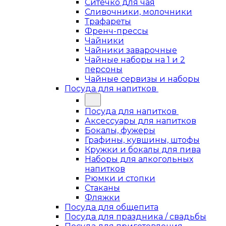
Ситечко для чая
Сливочники, молочники
Трафареты
Френч-прессы
Чайники
Чайники заварочные
Чайные наборы на 1 и 2
персоны
Чайные сервизы и наборы
Посуда для напитков
Посуда для напитков
Аксессуары для напитков
Бокалы, фужеры
Графины, кувшины, штофы
Кружки и бокалы для пива
Наборы для алкогольных
напитков
Рюмки и стопки
Стаканы
Фляжки
Посуда для общепита
Посуда для праздника / свадьбы