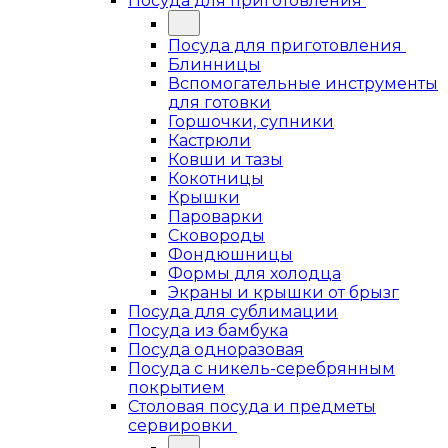
Посуда для приготовления
Посуда для приготовления
Блинницы
Вспомогательные инструменты
для готовки
Горшочки, супники
Кастрюли
Ковши и тазы
Кокотницы
Крышки
Пароварки
Сковороды
Фондюшницы
Формы для холодца
Экраны и крышки от брызг
Посуда для сублимации
Посуда из бамбука
Посуда одноразовая
Посуда с никель-серебрянным
покрытием
Столовая посуда и предметы
сервировки