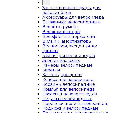
Запчасти и аксессуары для
велосипедов
Аксессуары для велосипеда
Багажники велосипедные
Велоинструмент
Велокомпьютеры
Велофляги и держатели
Вилки и амортизаторы
Втулки, оси, эксцентрики
Грипсы
Замки для велосипедов
Звонки, клаксоны
Камеры велосипедные
Каретки
Кассеты, трещотки
Колёса для велосипеда
Корзины велосипедные
Крылья для велосипеда
Насосы для велосипедов
Педали велосипедные
Переключатели на велосипед
Подножки велосипедные