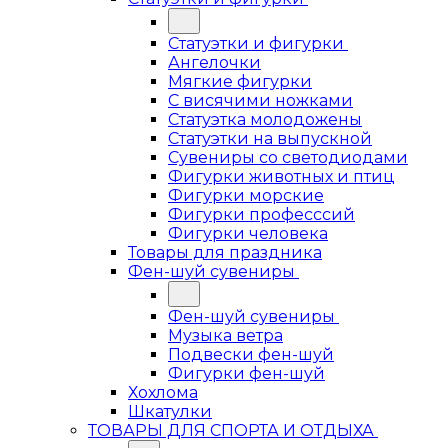
Статуэтки и фигурки
Ангелочки
Мягкие фигурки
С висячими ножками
Статуэтка молодожены
Статуэтки на выпускной
Сувениры со светодиодами
Фигурки животных и птиц
Фигурки морские
Фигурки професссий
Фигурки человека
Товары для праздника
Фен-шуй сувениры
Фен-шуй сувениры
Музыка ветра
Подвески фен-шуй
Фигурки фен-шуй
Хохлома
Шкатулки
ТОВАРЫ ДЛЯ СПОРТА И ОТДЫХА