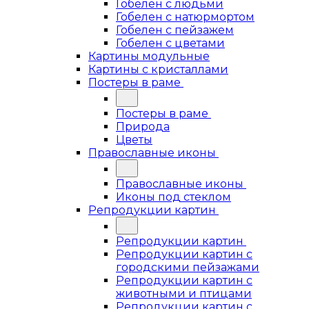
Гобелен с людьми
Гобелен с натюрмортом
Гобелен с пейзажем
Гобелен с цветами
Картины модульные
Картины с кристаллами
Постеры в раме
Постеры в раме
Природа
Цветы
Православные иконы
Православные иконы
Иконы под стеклом
Репродукции картин
Репродукции картин
Репродукции картин с
городскими пейзажами
Репродукции картин с
животными и птицами
Репродукции картин с