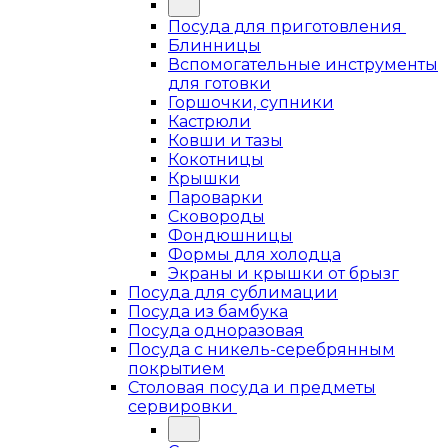
Посуда для приготовления
Блинницы
Вспомогательные инструменты
для готовки
Горшочки, супники
Кастрюли
Ковши и тазы
Кокотницы
Крышки
Пароварки
Сковороды
Фондюшницы
Формы для холодца
Экраны и крышки от брызг
Посуда для сублимации
Посуда из бамбука
Посуда одноразовая
Посуда с никель-серебрянным
покрытием
Столовая посуда и предметы
сервировки