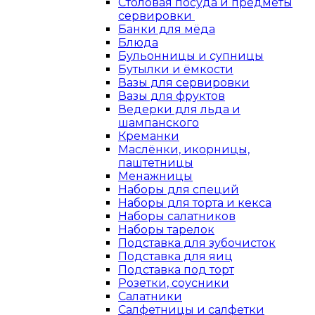
Столовая посуда и предметы
сервировки
Банки для мёда
Блюда
Бульонницы и супницы
Бутылки и ёмкости
Вазы для сервировки
Вазы для фруктов
Ведерки для льда и
шампанского
Креманки
Маслёнки, икорницы,
паштетницы
Менажницы
Наборы для специй
Наборы для торта и кекса
Наборы салатников
Наборы тарелок
Подставка для зубочисток
Подставка для яиц
Подставка под торт
Розетки, соусники
Салатники
Салфетницы и салфетки