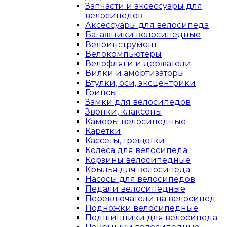
Запчасти и аксессуары для
велосипедов
Аксессуары для велосипеда
Багажники велосипедные
Велоинструмент
Велокомпьютеры
Велофляги и держатели
Вилки и амортизаторы
Втулки, оси, эксцентрики
Грипсы
Замки для велосипедов
Звонки, клаксоны
Камеры велосипедные
Каретки
Кассеты, трещотки
Колёса для велосипеда
Корзины велосипедные
Крылья для велосипеда
Насосы для велосипедов
Педали велосипедные
Переключатели на велосипед
Подножки велосипедные
Подшипники для велосипеда