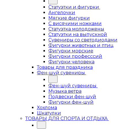
Статуэтки и фигурки
Ангелочки
Мягкие фигурки
С висячими ножками
Статуэтка молодожены
Статуэтки на выпускной
Сувениры со светодиодами
Фигурки животных и птиц
Фигурки морские
Фигурки професссий
Фигурки человека
Товары для праздника
Фен-шуй сувениры
Фен-шуй сувениры
Музыка ветра
Подвески фен-шуй
Фигурки фен-шуй
Хохлома
Шкатулки
ТОВАРЫ ДЛЯ СПОРТА И ОТДЫХА