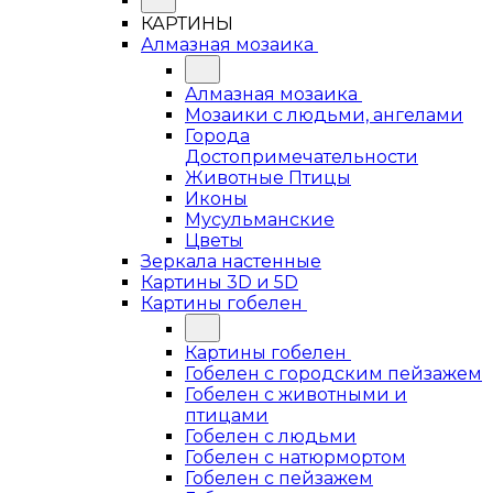
КАРТИНЫ
Алмазная мозаика
Алмазная мозаика
Мозаики с людьми, ангелами
Города
Достопримечательности
Животные Птицы
Иконы
Мусульманские
Цветы
Зеркала настенные
Картины 3D и 5D
Картины гобелен
Картины гобелен
Гобелен с городским пейзажем
Гобелен с животными и
птицами
Гобелен с людьми
Гобелен с натюрмортом
Гобелен с пейзажем