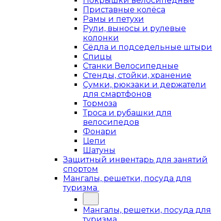
Покрышки велосипедные
Приставные колёса
Рамы и петухи
Рули, выносы и рулевые
колонки
Сёдла и подседельные штыри
Спицы
Станки Велосипедные
Стенды, стойки, хранение
Сумки, рюкзаки и держатели
для смартфонов
Тормоза
Троса и рубашки для
велосипедов
Фонари
Цепи
Шатуны
Защитный инвентарь для занятий
спортом
Мангалы, решетки, посуда для
туризма
Мангалы, решетки, посуда для
туризма