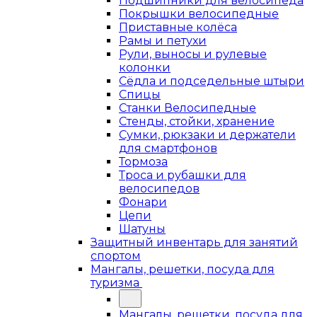
Подшипники для велосипеда
Покрышки велосипедные
Приставные колёса
Рамы и петухи
Рули, выносы и рулевые
колонки
Сёдла и подседельные штыри
Спицы
Станки Велосипедные
Стенды, стойки, хранение
Сумки, рюкзаки и держатели
для смартфонов
Тормоза
Троса и рубашки для
велосипедов
Фонари
Цепи
Шатуны
Защитный инвентарь для занятий
спортом
Мангалы, решетки, посуда для
туризма
Мангалы, решетки, посуда для