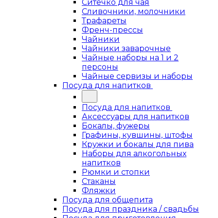
Ситечко для чая
Сливочники, молочники
Трафареты
Френч-прессы
Чайники
Чайники заварочные
Чайные наборы на 1 и 2
персоны
Чайные сервизы и наборы
Посуда для напитков
Посуда для напитков
Аксессуары для напитков
Бокалы, фужеры
Графины, кувшины, штофы
Кружки и бокалы для пива
Наборы для алкогольных
напитков
Рюмки и стопки
Стаканы
Фляжки
Посуда для общепита
Посуда для праздника / свадьбы