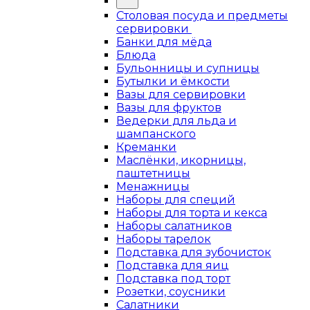
Столовая посуда и предметы
сервировки
Банки для мёда
Блюда
Бульонницы и супницы
Бутылки и ёмкости
Вазы для сервировки
Вазы для фруктов
Ведерки для льда и
шампанского
Креманки
Маслёнки, икорницы,
паштетницы
Менажницы
Наборы для специй
Наборы для торта и кекса
Наборы салатников
Наборы тарелок
Подставка для зубочисток
Подставка для яиц
Подставка под торт
Розетки, соусники
Салатники