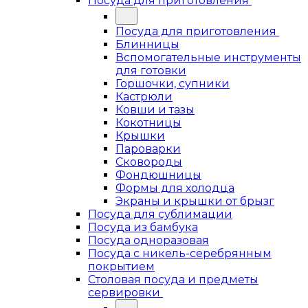
Посуда для приготовления
Посуда для приготовления
Блинницы
Вспомогательные инструменты
для готовки
Горшочки, супники
Кастрюли
Ковши и тазы
Кокотницы
Крышки
Пароварки
Сковороды
Фондюшницы
Формы для холодца
Экраны и крышки от брызг
Посуда для сублимации
Посуда из бамбука
Посуда одноразовая
Посуда с никель-серебрянным
покрытием
Столовая посуда и предметы
сервировки