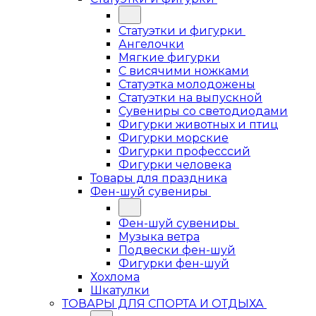
Статуэтки и фигурки
Ангелочки
Мягкие фигурки
С висячими ножками
Статуэтка молодожены
Статуэтки на выпускной
Сувениры со светодиодами
Фигурки животных и птиц
Фигурки морские
Фигурки професссий
Фигурки человека
Товары для праздника
Фен-шуй сувениры
Фен-шуй сувениры
Музыка ветра
Подвески фен-шуй
Фигурки фен-шуй
Хохлома
Шкатулки
ТОВАРЫ ДЛЯ СПОРТА И ОТДЫХА