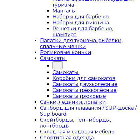
туризма
Мангалы
Наборы для барбекю
Наборы для пикника
Решетки для барбекю,
шампура
Палатки для туризма, рыбалки,
спальные мешки
Роликовые коньки
Самокаты
Самокаты
Коробки для самокатов
Самокаты двухколесные
Самокаты трехколесные
Самокаты трюковые
Санки, ледянки, лопатки
Сапборд для плавания / SUP-доска /
Sup board
Скейтборды, пенниборды,
лонгборды
Складная и садовая мебель
Спортивная одежда