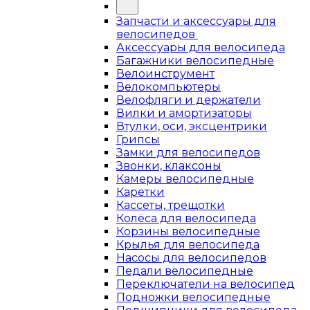
Запчасти и аксессуары для
велосипедов
Аксессуары для велосипеда
Багажники велосипедные
Велоинструмент
Велокомпьютеры
Велофляги и держатели
Вилки и амортизаторы
Втулки, оси, эксцентрики
Грипсы
Замки для велосипедов
Звонки, клаксоны
Камеры велосипедные
Каретки
Кассеты, трещотки
Колёса для велосипеда
Корзины велосипедные
Крылья для велосипеда
Насосы для велосипедов
Педали велосипедные
Переключатели на велосипед
Подножки велосипедные