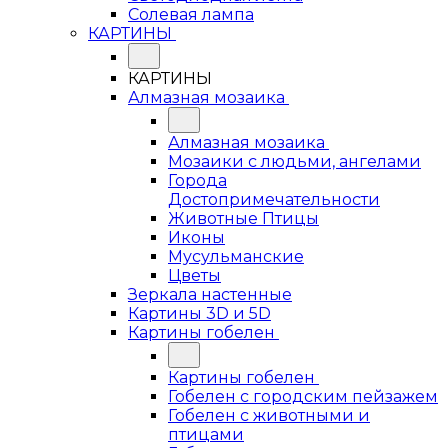
Солевая лампа
КАРТИНЫ
КАРТИНЫ
Алмазная мозаика
Алмазная мозаика
Мозаики с людьми, ангелами
Города
Достопримечательности
Животные Птицы
Иконы
Мусульманские
Цветы
Зеркала настенные
Картины 3D и 5D
Картины гобелен
Картины гобелен
Гобелен с городским пейзажем
Гобелен с животными и
птицами