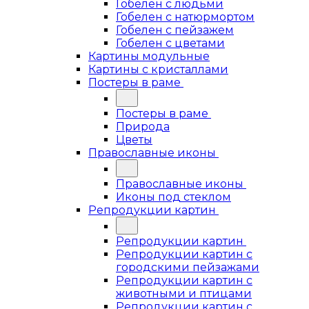
Гобелен с людьми
Гобелен с натюрмортом
Гобелен с пейзажем
Гобелен с цветами
Картины модульные
Картины с кристаллами
Постеры в раме
Постеры в раме
Природа
Цветы
Православные иконы
Православные иконы
Иконы под стеклом
Репродукции картин
Репродукции картин
Репродукции картин с
городскими пейзажами
Репродукции картин с
животными и птицами
Репродукции картин с