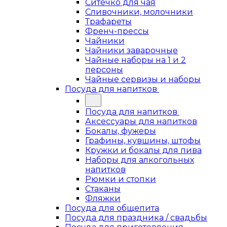
Ситечко для чая
Сливочники, молочники
Трафареты
Френч-прессы
Чайники
Чайники заварочные
Чайные наборы на 1 и 2
персоны
Чайные сервизы и наборы
Посуда для напитков
Посуда для напитков
Аксессуары для напитков
Бокалы, фужеры
Графины, кувшины, штофы
Кружки и бокалы для пива
Наборы для алкогольных
напитков
Рюмки и стопки
Стаканы
Фляжки
Посуда для общепита
Посуда для праздника / свадьбы