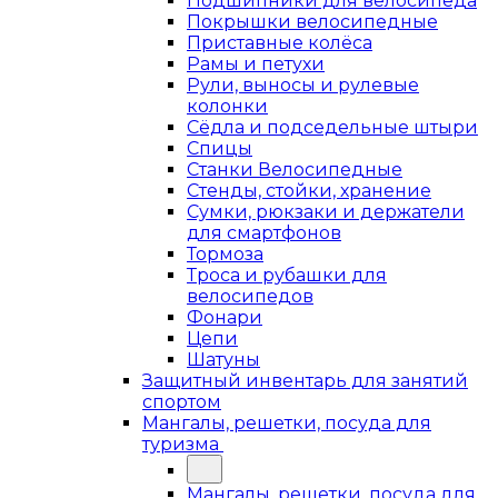
Подшипники для велосипеда
Покрышки велосипедные
Приставные колёса
Рамы и петухи
Рули, выносы и рулевые
колонки
Сёдла и подседельные штыри
Спицы
Станки Велосипедные
Стенды, стойки, хранение
Сумки, рюкзаки и держатели
для смартфонов
Тормоза
Троса и рубашки для
велосипедов
Фонари
Цепи
Шатуны
Защитный инвентарь для занятий
спортом
Мангалы, решетки, посуда для
туризма
Мангалы, решетки, посуда для