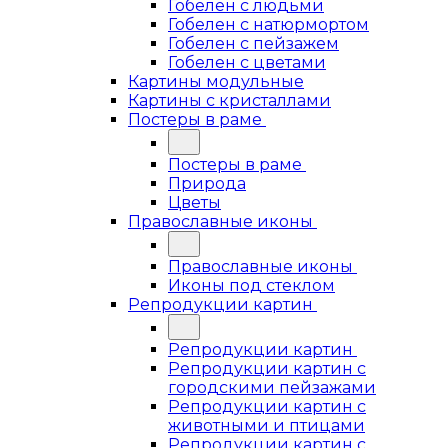
Гобелен с людьми
Гобелен с натюрмортом
Гобелен с пейзажем
Гобелен с цветами
Картины модульные
Картины с кристаллами
Постеры в раме
Постеры в раме
Природа
Цветы
Православные иконы
Православные иконы
Иконы под стеклом
Репродукции картин
Репродукции картин
Репродукции картин с
городскими пейзажами
Репродукции картин с
животными и птицами
Репродукции картин с