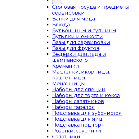
Столовая посуда и предметы
сервировки
Банки для мёда
Блюда
Бульонницы и супницы
Бутылки и ёмкости
Вазы для сервировки
Вазы для фруктов
Ведерки для льда и
шампанского
Креманки
Маслёнки, икорницы,
паштетницы
Менажницы
Наборы для специй
Наборы для торта и кекса
Наборы салатников
Наборы тарелок
Подставка для зубочисток
Подставка для яиц
Подставка под торт
Розетки, соусники
Салатники