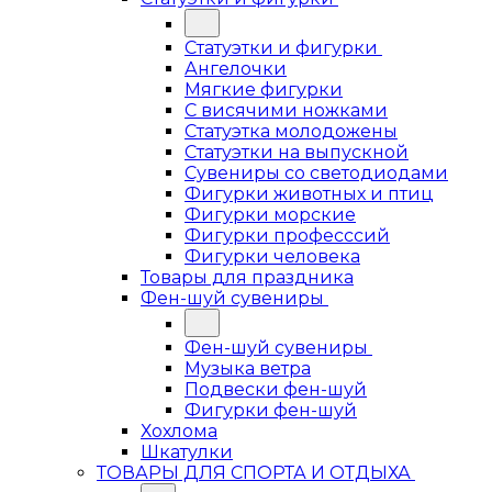
Статуэтки и фигурки
Ангелочки
Мягкие фигурки
С висячими ножками
Статуэтка молодожены
Статуэтки на выпускной
Сувениры со светодиодами
Фигурки животных и птиц
Фигурки морские
Фигурки професссий
Фигурки человека
Товары для праздника
Фен-шуй сувениры
Фен-шуй сувениры
Музыка ветра
Подвески фен-шуй
Фигурки фен-шуй
Хохлома
Шкатулки
ТОВАРЫ ДЛЯ СПОРТА И ОТДЫХА