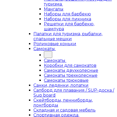
туризма
Мангалы
Наборы для барбекю
Наборы для пикника
Решетки для барбекю,
шампура
Палатки для туризма, рыбалки,
спальные мешки
Роликовые коньки
Самокаты
Самокаты
Коробки для самокатов
Самокаты двухколесные
Самокаты трехколесные
Самокаты трюковые
Санки, ледянки, лопатки
Сапборд для плавания / SUP-доска /
Sup board
Скейтборды, пенниборды,
лонгборды
Складная и садовая мебель
Спортивная одежда