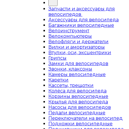
Запчасти и аксессуары для
велосипедов
Аксессуары для велосипеда
Багажники велосипедные
Велоинструмент
Велокомпьютеры
Велофляги и держатели
Вилки и амортизаторы
Втулки, оси, эксцентрики
Грипсы
Замки для велосипедов
Звонки, клаксоны
Камеры велосипедные
Каретки
Кассеты, трещотки
Колёса для велосипеда
Корзины велосипедные
Крылья для велосипеда
Насосы для велосипедов
Педали велосипедные
Переключатели на велосипед
Подножки велосипедные