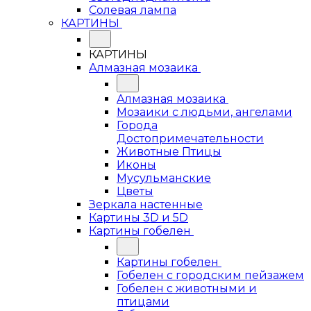
Солевая лампа
КАРТИНЫ
КАРТИНЫ
Алмазная мозаика
Алмазная мозаика
Мозаики с людьми, ангелами
Города
Достопримечательности
Животные Птицы
Иконы
Мусульманские
Цветы
Зеркала настенные
Картины 3D и 5D
Картины гобелен
Картины гобелен
Гобелен с городским пейзажем
Гобелен с животными и
птицами