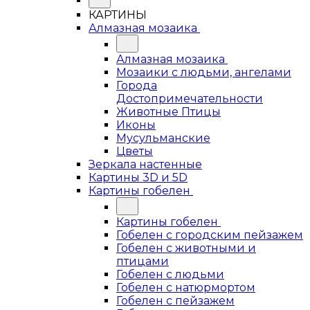
КАРТИНЫ
Алмазная мозаика
Алмазная мозаика
Мозаики с людьми, ангелами
Города
Достопримечательности
Животные Птицы
Иконы
Мусульманские
Цветы
Зеркала настенные
Картины 3D и 5D
Картины гобелен
Картины гобелен
Гобелен с городским пейзажем
Гобелен с животными и
птицами
Гобелен с людьми
Гобелен с натюрмортом
Гобелен с пейзажем