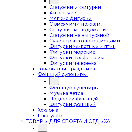
Статуэтки и фигурки
Ангелочки
Мягкие фигурки
С висячими ножками
Статуэтка молодожены
Статуэтки на выпускной
Сувениры со светодиодами
Фигурки животных и птиц
Фигурки морские
Фигурки професссий
Фигурки человека
Товары для праздника
Фен-шуй сувениры
Фен-шуй сувениры
Музыка ветра
Подвески фен-шуй
Фигурки фен-шуй
Хохлома
Шкатулки
ТОВАРЫ ДЛЯ СПОРТА И ОТДЫХА