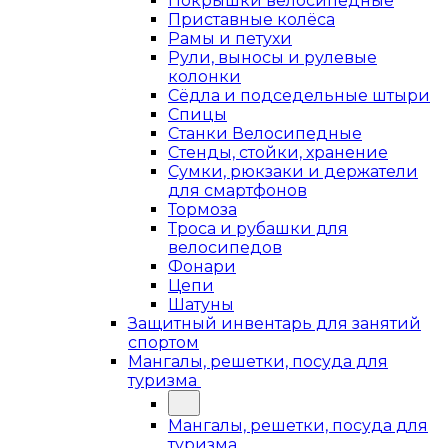
Покрышки велосипедные
Приставные колёса
Рамы и петухи
Рули, выносы и рулевые
колонки
Сёдла и подседельные штыри
Спицы
Станки Велосипедные
Стенды, стойки, хранение
Сумки, рюкзаки и держатели
для смартфонов
Тормоза
Троса и рубашки для
велосипедов
Фонари
Цепи
Шатуны
Защитный инвентарь для занятий
спортом
Мангалы, решетки, посуда для
туризма
Мангалы, решетки, посуда для
туризма