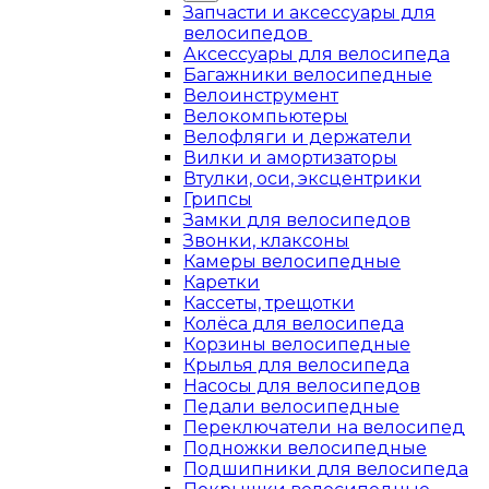
Запчасти и аксессуары для
велосипедов
Аксессуары для велосипеда
Багажники велосипедные
Велоинструмент
Велокомпьютеры
Велофляги и держатели
Вилки и амортизаторы
Втулки, оси, эксцентрики
Грипсы
Замки для велосипедов
Звонки, клаксоны
Камеры велосипедные
Каретки
Кассеты, трещотки
Колёса для велосипеда
Корзины велосипедные
Крылья для велосипеда
Насосы для велосипедов
Педали велосипедные
Переключатели на велосипед
Подножки велосипедные
Подшипники для велосипеда