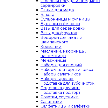
Столовая посуда и предметы
сервировки
Банки для мёда
Блюда
Бульонницы и супницы
Бутылки и ёмкости
Вазы для сервировки
Вазы для фруктов
Ведерки для льда и
шампанского
Креманки
Маслёнки, икорницы,
паштетницы
Менажницы
Наборы для специй
Наборы для торта и кекса
Наборы салатников
Наборы тарелок
Подставка для зубочисток
Подставка для яиц
Подставка под торт
Розетки, соусники
Салатники
Салфетницы и салфетки