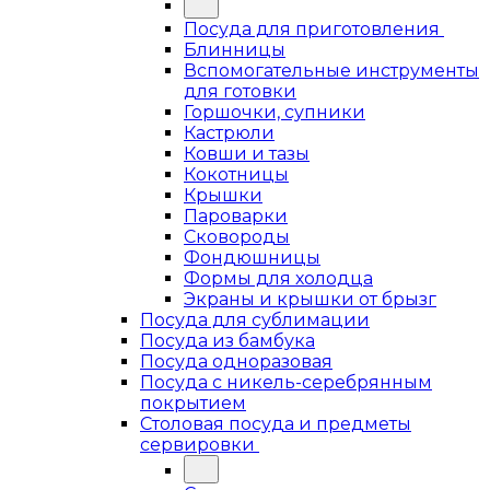
Посуда для приготовления
Блинницы
Вспомогательные инструменты
для готовки
Горшочки, супники
Кастрюли
Ковши и тазы
Кокотницы
Крышки
Пароварки
Сковороды
Фондюшницы
Формы для холодца
Экраны и крышки от брызг
Посуда для сублимации
Посуда из бамбука
Посуда одноразовая
Посуда с никель-серебрянным
покрытием
Столовая посуда и предметы
сервировки