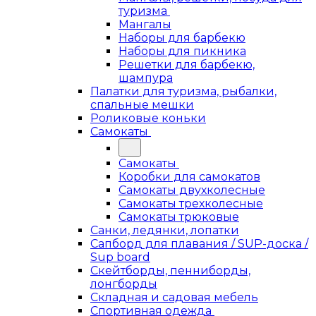
туризма
Мангалы
Наборы для барбекю
Наборы для пикника
Решетки для барбекю,
шампура
Палатки для туризма, рыбалки,
спальные мешки
Роликовые коньки
Самокаты
Самокаты
Коробки для самокатов
Самокаты двухколесные
Самокаты трехколесные
Самокаты трюковые
Санки, ледянки, лопатки
Сапборд для плавания / SUP-доска /
Sup board
Скейтборды, пенниборды,
лонгборды
Складная и садовая мебель
Спортивная одежда