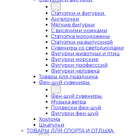
Статуэтки и фигурки
Ангелочки
Мягкие фигурки
С висячими ножками
Статуэтка молодожены
Статуэтки на выпускной
Сувениры со светодиодами
Фигурки животных и птиц
Фигурки морские
Фигурки професссий
Фигурки человека
Товары для праздника
Фен-шуй сувениры
Фен-шуй сувениры
Музыка ветра
Подвески фен-шуй
Фигурки фен-шуй
Хохлома
Шкатулки
ТОВАРЫ ДЛЯ СПОРТА И ОТДЫХА