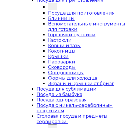
Посуда для приготовления
Посуда для приготовления
Блинницы
Вспомогательные инструменты
для готовки
Горшочки, супники
Кастрюли
Ковши и тазы
Кокотницы
Крышки
Пароварки
Сковороды
Фондюшницы
Формы для холодца
Экраны и крышки от брызг
Посуда для сублимации
Посуда из бамбука
Посуда одноразовая
Посуда с никель-серебрянным
покрытием
Столовая посуда и предметы
сервировки