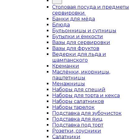
Столовая посуда и предметы
сервировки
Банки для мёда
Блюда
Бульонницы и супницы
Бутылки и ёмкости
Вазы для сервировки
Вазы для фруктов
Ведерки для льда и
шампанского
Креманки
Маслёнки, икорницы,
паштетницы
Менажницы
Наборы для специй
Наборы для торта и кекса
Наборы салатников
Наборы тарелок
Подставка для зубочисток
Подставка для яиц
Подставка под торт
Розетки, соусники
Салатники