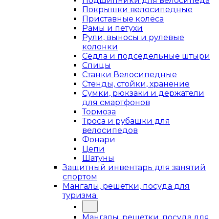
Подшипники для велосипеда
Покрышки велосипедные
Приставные колёса
Рамы и петухи
Рули, выносы и рулевые
колонки
Сёдла и подседельные штыри
Спицы
Станки Велосипедные
Стенды, стойки, хранение
Сумки, рюкзаки и держатели
для смартфонов
Тормоза
Троса и рубашки для
велосипедов
Фонари
Цепи
Шатуны
Защитный инвентарь для занятий
спортом
Мангалы, решетки, посуда для
туризма
Мангалы, решетки, посуда для