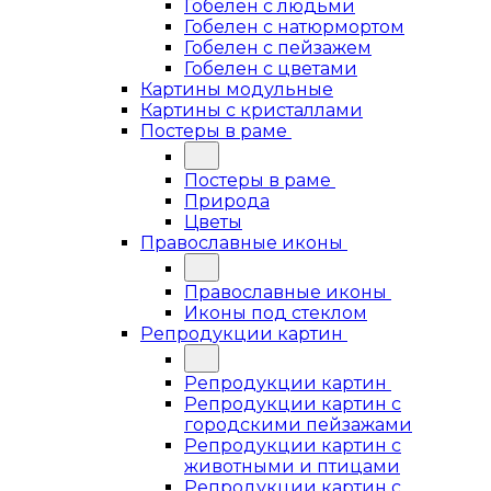
Гобелен с людьми
Гобелен с натюрмортом
Гобелен с пейзажем
Гобелен с цветами
Картины модульные
Картины с кристаллами
Постеры в раме
Постеры в раме
Природа
Цветы
Православные иконы
Православные иконы
Иконы под стеклом
Репродукции картин
Репродукции картин
Репродукции картин с
городскими пейзажами
Репродукции картин с
животными и птицами
Репродукции картин с