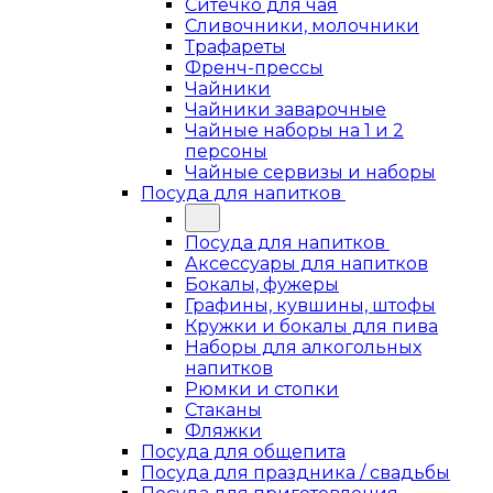
Ситечко для чая
Сливочники, молочники
Трафареты
Френч-прессы
Чайники
Чайники заварочные
Чайные наборы на 1 и 2
персоны
Чайные сервизы и наборы
Посуда для напитков
Посуда для напитков
Аксессуары для напитков
Бокалы, фужеры
Графины, кувшины, штофы
Кружки и бокалы для пива
Наборы для алкогольных
напитков
Рюмки и стопки
Стаканы
Фляжки
Посуда для общепита
Посуда для праздника / свадьбы