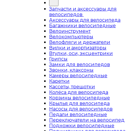
Запчасти и аксессуары для
велосипедов
Аксессуары для велосипеда
Багажники велосипедные
Велоинструмент
Велокомпьютеры
Велофляги и держатели
Вилки и амортизаторы
Втулки, оси, эксцентрики
Грипсы
Замки для велосипедов
Звонки, клаксоны
Камеры велосипедные
Каретки
Кассеты, трещотки
Колёса для велосипеда
Корзины велосипедные
Крылья для велосипеда
Насосы для велосипедов
Педали велосипедные
Переключатели на велосипед
Подножки велосипедные