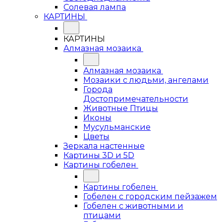
Солевая лампа
КАРТИНЫ
КАРТИНЫ
Алмазная мозаика
Алмазная мозаика
Мозаики с людьми, ангелами
Города
Достопримечательности
Животные Птицы
Иконы
Мусульманские
Цветы
Зеркала настенные
Картины 3D и 5D
Картины гобелен
Картины гобелен
Гобелен с городским пейзажем
Гобелен с животными и
птицами