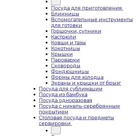
Посуда для приготовления
Блинницы
Вспомогательные инструменты
для готовки
Горшочки, супники
Кастрюли
Ковши и тазы
Кокотницы
Крышки
Пароварки
Сковороды
Фондюшницы
Формы для холодца
Экраны и крышки от брызг
Посуда для сублимации
Посуда из бамбука
Посуда одноразовая
Посуда с никель-серебрянным
покрытием
Столовая посуда и предметы
сервировки