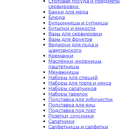
Столовая посуда и предметы
сервировки
Банки для мёда
Блюда
Бульонницы и супницы
Бутылки и ёмкости
Вазы для сервировки
Вазы для фруктов
Ведерки для льда и
шампанского
Креманки
Маслёнки, икорницы,
паштетницы
Менажницы
Наборы для специй
Наборы для торта и кекса
Наборы салатников
Наборы тарелок
Подставка для зубочисток
Подставка для яиц
Подставка под торт
Розетки, соусники
Салатники
Салфетницы и салфетки