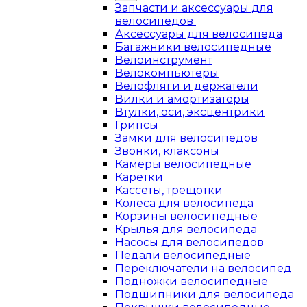
Запчасти и аксессуары для
велосипедов
Аксессуары для велосипеда
Багажники велосипедные
Велоинструмент
Велокомпьютеры
Велофляги и держатели
Вилки и амортизаторы
Втулки, оси, эксцентрики
Грипсы
Замки для велосипедов
Звонки, клаксоны
Камеры велосипедные
Каретки
Кассеты, трещотки
Колёса для велосипеда
Корзины велосипедные
Крылья для велосипеда
Насосы для велосипедов
Педали велосипедные
Переключатели на велосипед
Подножки велосипедные
Подшипники для велосипеда