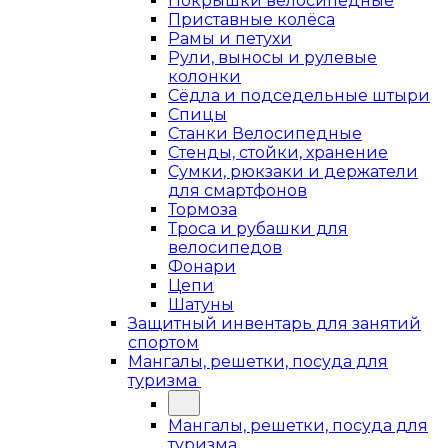
Покрышки велосипедные
Приставные колёса
Рамы и петухи
Рули, выносы и рулевые
колонки
Сёдла и подседельные штыри
Спицы
Станки Велосипедные
Стенды, стойки, хранение
Сумки, рюкзаки и держатели
для смартфонов
Тормоза
Троса и рубашки для
велосипедов
Фонари
Цепи
Шатуны
Защитный инвентарь для занятий
спортом
Мангалы, решетки, посуда для
туризма
Мангалы, решетки, посуда для
туризма