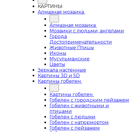
КАРТИНЫ
Алмазная мозаика
Алмазная мозаика
Мозаики с людьми, ангелами
Города
Достопримечательности
Животные Птицы
Иконы
Мусульманские
Цветы
Зеркала настенные
Картины 3D и 5D
Картины гобелен
Картины гобелен
Гобелен с городским пейзажем
Гобелен с животными и
птицами
Гобелен с людьми
Гобелен с натюрмортом
Гобелен с пейзажем