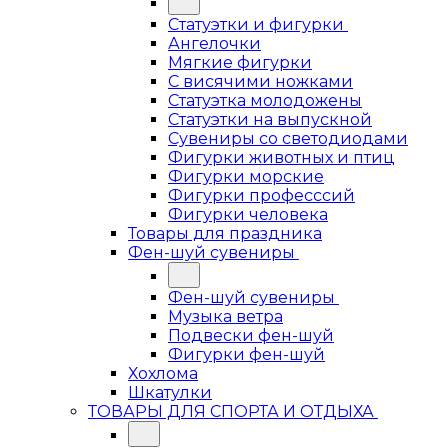
Статуэтки и фигурки
Ангелочки
Мягкие фигурки
С висячими ножками
Статуэтка молодожены
Статуэтки на выпускной
Сувениры со светодиодами
Фигурки животных и птиц
Фигурки морские
Фигурки професссий
Фигурки человека
Товары для праздника
Фен-шуй сувениры
Фен-шуй сувениры
Музыка ветра
Подвески фен-шуй
Фигурки фен-шуй
Хохлома
Шкатулки
ТОВАРЫ ДЛЯ СПОРТА И ОТДЫХА