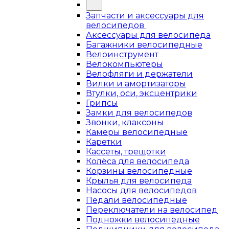
Запчасти и аксессуары для
велосипедов
Аксессуары для велосипеда
Багажники велосипедные
Велоинструмент
Велокомпьютеры
Велофляги и держатели
Вилки и амортизаторы
Втулки, оси, эксцентрики
Грипсы
Замки для велосипедов
Звонки, клаксоны
Камеры велосипедные
Каретки
Кассеты, трещотки
Колёса для велосипеда
Корзины велосипедные
Крылья для велосипеда
Насосы для велосипедов
Педали велосипедные
Переключатели на велосипед
Подножки велосипедные