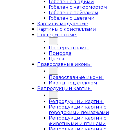
Гобелен с людьми
Гобелен с натюрмортом
Гобелен с пейзажем
Гобелен с цветами
Картины модульные
Картины с кристаллами
Постеры в раме
Постеры в раме
Природа
Цветы
Православные иконы
Православные иконы
Иконы под стеклом
Репродукции картин
Репродукции картин
Репродукции картин с
городскими пейзажами
Репродукции картин с
животными и птицами
Репродукции картин с