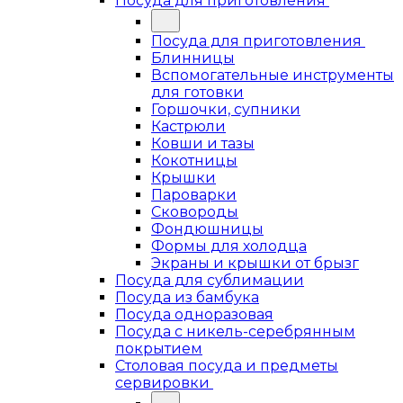
Посуда для приготовления
Посуда для приготовления
Блинницы
Вспомогательные инструменты
для готовки
Горшочки, супники
Кастрюли
Ковши и тазы
Кокотницы
Крышки
Пароварки
Сковороды
Фондюшницы
Формы для холодца
Экраны и крышки от брызг
Посуда для сублимации
Посуда из бамбука
Посуда одноразовая
Посуда с никель-серебрянным
покрытием
Столовая посуда и предметы
сервировки