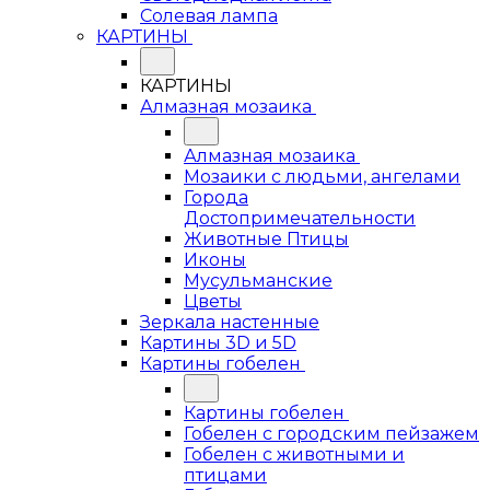
Солевая лампа
КАРТИНЫ
КАРТИНЫ
Алмазная мозаика
Алмазная мозаика
Мозаики с людьми, ангелами
Города
Достопримечательности
Животные Птицы
Иконы
Мусульманские
Цветы
Зеркала настенные
Картины 3D и 5D
Картины гобелен
Картины гобелен
Гобелен с городским пейзажем
Гобелен с животными и
птицами