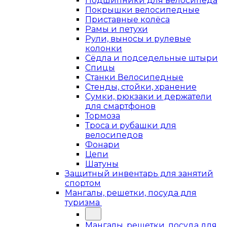
Подшипники для велосипеда
Покрышки велосипедные
Приставные колёса
Рамы и петухи
Рули, выносы и рулевые
колонки
Сёдла и подседельные штыри
Спицы
Станки Велосипедные
Стенды, стойки, хранение
Сумки, рюкзаки и держатели
для смартфонов
Тормоза
Троса и рубашки для
велосипедов
Фонари
Цепи
Шатуны
Защитный инвентарь для занятий
спортом
Мангалы, решетки, посуда для
туризма
Мангалы, решетки, посуда для