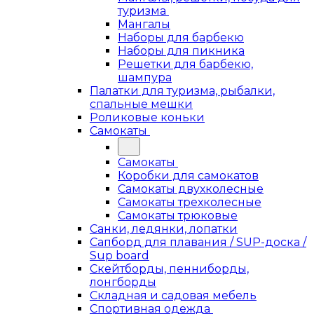
туризма
Мангалы
Наборы для барбекю
Наборы для пикника
Решетки для барбекю,
шампура
Палатки для туризма, рыбалки,
спальные мешки
Роликовые коньки
Самокаты
Самокаты
Коробки для самокатов
Самокаты двухколесные
Самокаты трехколесные
Самокаты трюковые
Санки, ледянки, лопатки
Сапборд для плавания / SUP-доска /
Sup board
Скейтборды, пенниборды,
лонгборды
Складная и садовая мебель
Спортивная одежда