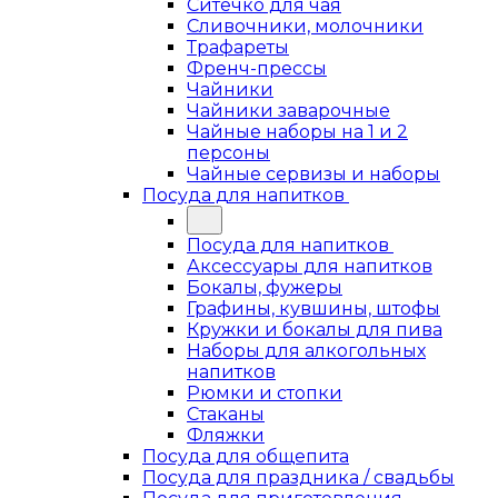
Ситечко для чая
Сливочники, молочники
Трафареты
Френч-прессы
Чайники
Чайники заварочные
Чайные наборы на 1 и 2
персоны
Чайные сервизы и наборы
Посуда для напитков
Посуда для напитков
Аксессуары для напитков
Бокалы, фужеры
Графины, кувшины, штофы
Кружки и бокалы для пива
Наборы для алкогольных
напитков
Рюмки и стопки
Стаканы
Фляжки
Посуда для общепита
Посуда для праздника / свадьбы