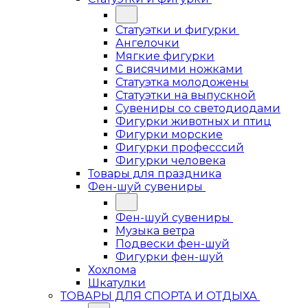
Статуэтки и фигурки
Ангелочки
Мягкие фигурки
С висячими ножками
Статуэтка молодожены
Статуэтки на выпускной
Сувениры со светодиодами
Фигурки животных и птиц
Фигурки морские
Фигурки професссий
Фигурки человека
Товары для праздника
Фен-шуй сувениры
Фен-шуй сувениры
Музыка ветра
Подвески фен-шуй
Фигурки фен-шуй
Хохлома
Шкатулки
ТОВАРЫ ДЛЯ СПОРТА И ОТДЫХА