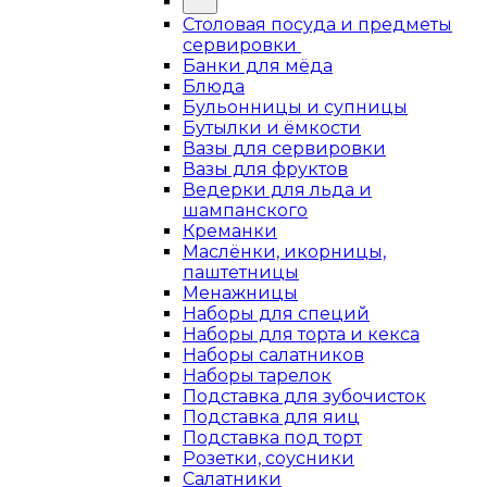
Столовая посуда и предметы
сервировки
Банки для мёда
Блюда
Бульонницы и супницы
Бутылки и ёмкости
Вазы для сервировки
Вазы для фруктов
Ведерки для льда и
шампанского
Креманки
Маслёнки, икорницы,
паштетницы
Менажницы
Наборы для специй
Наборы для торта и кекса
Наборы салатников
Наборы тарелок
Подставка для зубочисток
Подставка для яиц
Подставка под торт
Розетки, соусники
Салатники