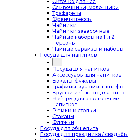
Ситечко для чая
Сливочники, молочники
Трафареты
Френч-прессы
Чайники
Чайники заварочные
Чайные наборы на 1 и 2
персоны
Чайные сервизы и наборы
Посуда для напитков
Посуда для напитков
Аксессуары для напитков
Бокалы, фужеры
Графины, кувшины, штофы
Кружки и бокалы для пива
Наборы для алкогольных
напитков
Рюмки и стопки
Стаканы
Фляжки
Посуда для общепита
Посуда для праздника / свадьбы