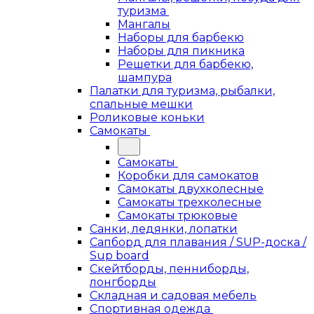
туризма
Мангалы
Наборы для барбекю
Наборы для пикника
Решетки для барбекю,
шампура
Палатки для туризма, рыбалки,
спальные мешки
Роликовые коньки
Самокаты
Самокаты
Коробки для самокатов
Самокаты двухколесные
Самокаты трехколесные
Самокаты трюковые
Санки, ледянки, лопатки
Сапборд для плавания / SUP-доска /
Sup board
Скейтборды, пенниборды,
лонгборды
Складная и садовая мебель
Спортивная одежда