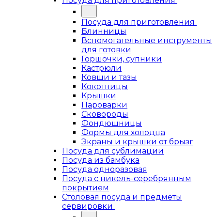
Посуда для приготовления
Посуда для приготовления
Блинницы
Вспомогательные инструменты
для готовки
Горшочки, супники
Кастрюли
Ковши и тазы
Кокотницы
Крышки
Пароварки
Сковороды
Фондюшницы
Формы для холодца
Экраны и крышки от брызг
Посуда для сублимации
Посуда из бамбука
Посуда одноразовая
Посуда с никель-серебрянным
покрытием
Столовая посуда и предметы
сервировки