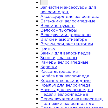
Запчасти и аксессуары для
велосипедов
Аксессуары для велосипеда
Багажники велосипедные
Велоинструмент
Велокомпьютеры
Велофляги и держатели
Вилки и амортизаторы
Втулки, оси, эксцентрики
Грипсы
Замки для велосипедов
Звонки, клаксоны
Камеры велосипедные
Каретки
Кассеты, трещотки
Колёса для велосипеда
Корзины велосипедные
Крылья для велосипеда
Насосы для велосипедов
Педали велосипедные
Переключатели на велосипед
Подножки велосипедные