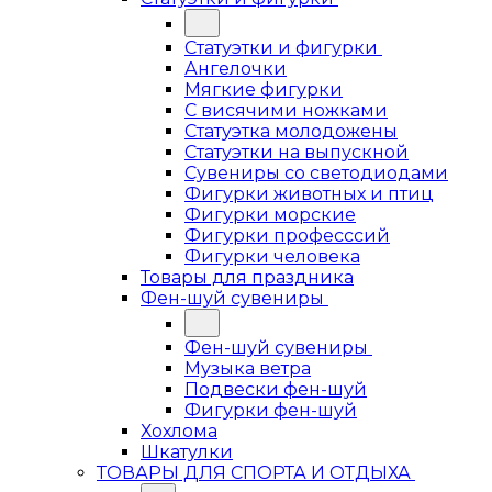
Статуэтки и фигурки
Ангелочки
Мягкие фигурки
С висячими ножками
Статуэтка молодожены
Статуэтки на выпускной
Сувениры со светодиодами
Фигурки животных и птиц
Фигурки морские
Фигурки професссий
Фигурки человека
Товары для праздника
Фен-шуй сувениры
Фен-шуй сувениры
Музыка ветра
Подвески фен-шуй
Фигурки фен-шуй
Хохлома
Шкатулки
ТОВАРЫ ДЛЯ СПОРТА И ОТДЫХА