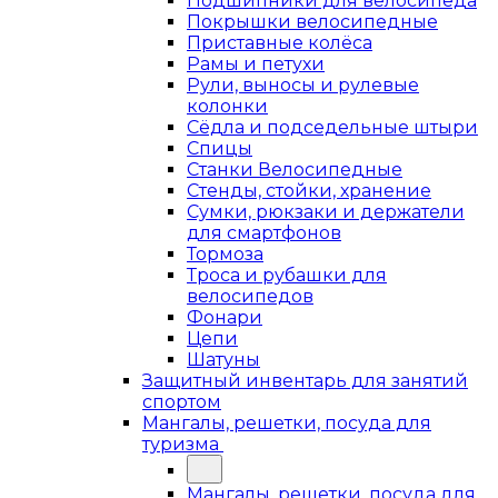
Подшипники для велосипеда
Покрышки велосипедные
Приставные колёса
Рамы и петухи
Рули, выносы и рулевые
колонки
Сёдла и подседельные штыри
Спицы
Станки Велосипедные
Стенды, стойки, хранение
Сумки, рюкзаки и держатели
для смартфонов
Тормоза
Троса и рубашки для
велосипедов
Фонари
Цепи
Шатуны
Защитный инвентарь для занятий
спортом
Мангалы, решетки, посуда для
туризма
Мангалы, решетки, посуда для