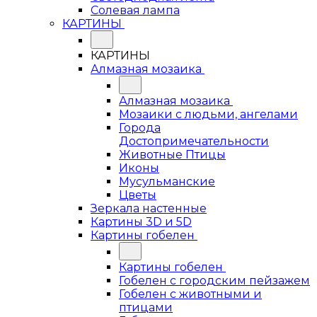
Солевая лампа
КАРТИНЫ
КАРТИНЫ
Алмазная мозаика
Алмазная мозаика
Мозаики с людьми, ангелами
Города
Достопримечательности
Животные Птицы
Иконы
Мусульманские
Цветы
Зеркала настенные
Картины 3D и 5D
Картины гобелен
Картины гобелен
Гобелен с городским пейзажем
Гобелен с животными и
птицами