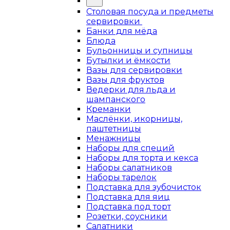
Столовая посуда и предметы
сервировки
Банки для мёда
Блюда
Бульонницы и супницы
Бутылки и ёмкости
Вазы для сервировки
Вазы для фруктов
Ведерки для льда и
шампанского
Креманки
Маслёнки, икорницы,
паштетницы
Менажницы
Наборы для специй
Наборы для торта и кекса
Наборы салатников
Наборы тарелок
Подставка для зубочисток
Подставка для яиц
Подставка под торт
Розетки, соусники
Салатники