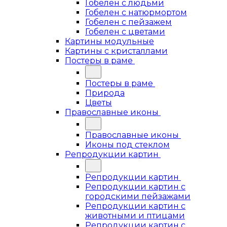
Гобелен с людьми
Гобелен с натюрмортом
Гобелен с пейзажем
Гобелен с цветами
Картины модульные
Картины с кристаллами
Постеры в раме
Постеры в раме
Природа
Цветы
Православные иконы
Православные иконы
Иконы под стеклом
Репродукции картин
Репродукции картин
Репродукции картин с
городскими пейзажами
Репродукции картин с
животными и птицами
Репродукции картин с