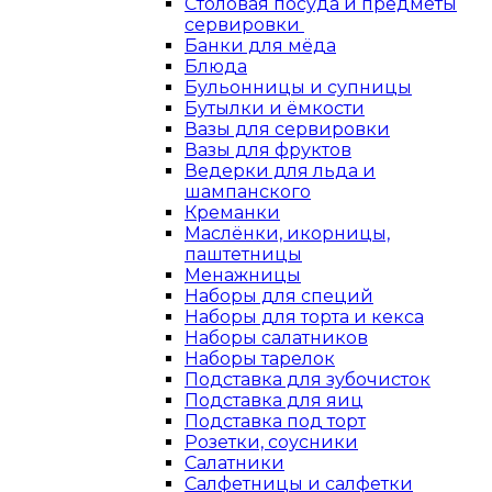
Столовая посуда и предметы
сервировки
Банки для мёда
Блюда
Бульонницы и супницы
Бутылки и ёмкости
Вазы для сервировки
Вазы для фруктов
Ведерки для льда и
шампанского
Креманки
Маслёнки, икорницы,
паштетницы
Менажницы
Наборы для специй
Наборы для торта и кекса
Наборы салатников
Наборы тарелок
Подставка для зубочисток
Подставка для яиц
Подставка под торт
Розетки, соусники
Салатники
Салфетницы и салфетки