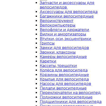
Запчасти и аксессуары для
велосипедов
Аксессуары для велосипеда
Багажники велосипедные
Велоинструмент
Велокомпьютеры
Велофляги и держатели
Вилки и амортизаторы
Втулки, оси, эксцентрики
Грипсы
Замки для велосипедов
Звонки, клаксоны
Камеры велосипедные
Каретки
Кассеты, трещотки
Колёса для велосипеда
Корзины велосипедные
Крылья для велосипеда
Насосы для велосипедов
Педали велосипедные
Переключатели на велосипед
Подножки велосипедные
Подшипники для велосипеда