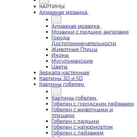
КАРТИНЫ
Алмазная мозаика
Алмазная мозаика
Мозаики с людьми, ангелами
Города
Достопримечательности
Животные Птицы
Иконы
Мусульманские
Цветы
Зеркала настенные
Картины 3D и 5D
Картины гобелен
Картины гобелен
Гобелен с городским пейзажем
Гобелен с животными и
птицами
Гобелен с людьми
Гобелен с натюрмортом
Гобелен с пейзажем