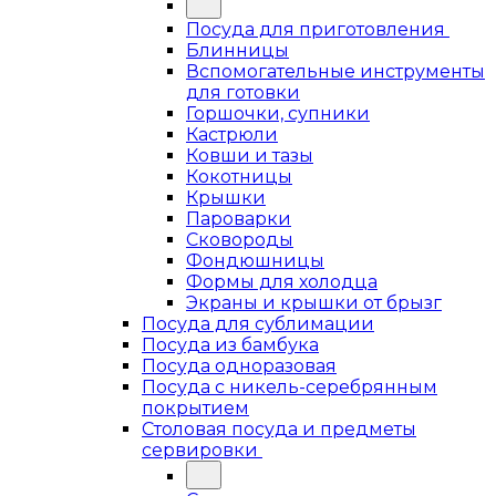
Посуда для приготовления
Блинницы
Вспомогательные инструменты
для готовки
Горшочки, супники
Кастрюли
Ковши и тазы
Кокотницы
Крышки
Пароварки
Сковороды
Фондюшницы
Формы для холодца
Экраны и крышки от брызг
Посуда для сублимации
Посуда из бамбука
Посуда одноразовая
Посуда с никель-серебрянным
покрытием
Столовая посуда и предметы
сервировки