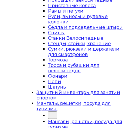
Покрышки велосипедные
Приставные колёса
Рамы и петухи
Рули, выносы и рулевые
колонки
Сёдла и подседельные штыри
Спицы
Станки Велосипедные
Стенды, стойки, хранение
Сумки, рюкзаки и держатели
для смартфонов
Тормоза
Троса и рубашки для
велосипедов
Фонари
Цепи
Шатуны
Защитный инвентарь для занятий
спортом
Мангалы, решетки, посуда для
туризма
Мангалы, решетки, посуда для
туризма