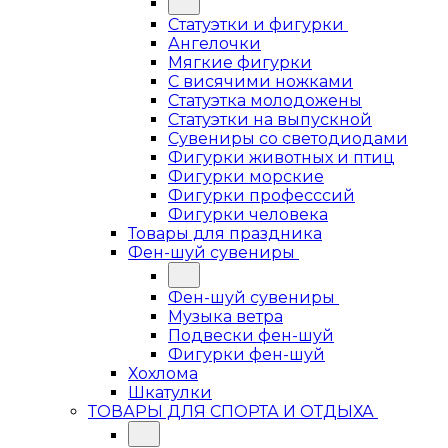
Статуэтки и фигурки
Ангелочки
Мягкие фигурки
С висячими ножками
Статуэтка молодожены
Статуэтки на выпускной
Сувениры со светодиодами
Фигурки животных и птиц
Фигурки морские
Фигурки професссий
Фигурки человека
Товары для праздника
Фен-шуй сувениры
Фен-шуй сувениры
Музыка ветра
Подвески фен-шуй
Фигурки фен-шуй
Хохлома
Шкатулки
ТОВАРЫ ДЛЯ СПОРТА И ОТДЫХА