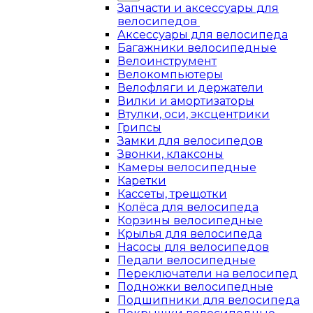
Запчасти и аксессуары для
велосипедов
Аксессуары для велосипеда
Багажники велосипедные
Велоинструмент
Велокомпьютеры
Велофляги и держатели
Вилки и амортизаторы
Втулки, оси, эксцентрики
Грипсы
Замки для велосипедов
Звонки, клаксоны
Камеры велосипедные
Каретки
Кассеты, трещотки
Колёса для велосипеда
Корзины велосипедные
Крылья для велосипеда
Насосы для велосипедов
Педали велосипедные
Переключатели на велосипед
Подножки велосипедные
Подшипники для велосипеда