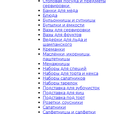
Столовая посуда и предметы
сервировки
Банки для мёда
Блюда
Бульонницы и супницы
Бутылки и ёмкости
Вазы для сервировки
Вазы для фруктов
Ведерки для льда и
шампанского
Креманки
Маслёнки, икорницы,
паштетницы
Менажницы
Наборы для специй
Наборы для торта и кекса
Наборы салатников
Наборы тарелок
Подставка для зубочисток
Подставка для яиц
Подставка под торт
Розетки, соусники
Салатники
Салфетницы и салфетки