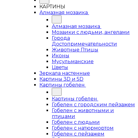
КАРТИНЫ
Алмазная мозаика
Алмазная мозаика
Мозаики с людьми, ангелами
Города
Достопримечательности
Животные Птицы
Иконы
Мусульманские
Цветы
Зеркала настенные
Картины 3D и 5D
Картины гобелен
Картины гобелен
Гобелен с городским пейзажем
Гобелен с животными и
птицами
Гобелен с людьми
Гобелен с натюрмортом
Гобелен с пейзажем