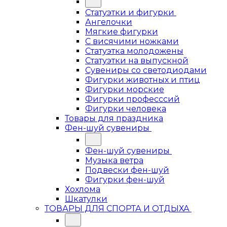
Статуэтки и фигурки
Ангелочки
Мягкие фигурки
С висячими ножками
Статуэтка молодожены
Статуэтки на выпускной
Сувениры со светодиодами
Фигурки животных и птиц
Фигурки морские
Фигурки професссий
Фигурки человека
Товары для праздника
Фен-шуй сувениры
Фен-шуй сувениры
Музыка ветра
Подвески фен-шуй
Фигурки фен-шуй
Хохлома
Шкатулки
ТОВАРЫ ДЛЯ СПОРТА И ОТДЫХА