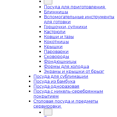
Посуда для приготовления
Блинницы
Вспомогательные инструменты
для готовки
Горшочки, супники
Кастрюли
Ковши и тазы
Кокотницы
Крышки
Пароварки
Сковороды
Фондюшницы
Формы для холодца
Экраны и крышки от брызг
Посуда для сублимации
Посуда из бамбука
Посуда одноразовая
Посуда с никель-серебрянным
покрытием
Столовая посуда и предметы
сервировки