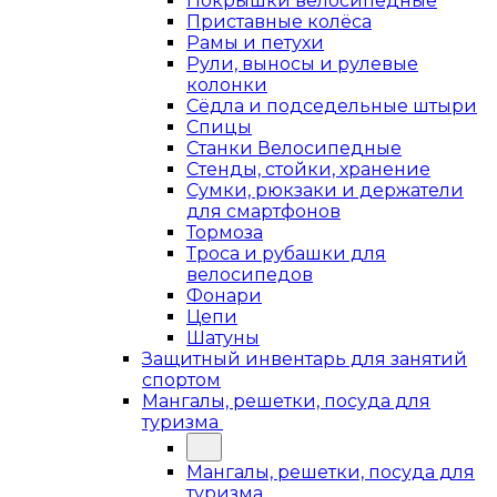
Покрышки велосипедные
Приставные колёса
Рамы и петухи
Рули, выносы и рулевые
колонки
Сёдла и подседельные штыри
Спицы
Станки Велосипедные
Стенды, стойки, хранение
Сумки, рюкзаки и держатели
для смартфонов
Тормоза
Троса и рубашки для
велосипедов
Фонари
Цепи
Шатуны
Защитный инвентарь для занятий
спортом
Мангалы, решетки, посуда для
туризма
Мангалы, решетки, посуда для
туризма