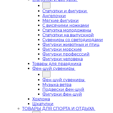
Статуэтки и фигурки
Ангелочки
Мягкие фигурки
С висячими ножками
Статуэтка молодожены
Статуэтки на выпускной
Сувениры со светодиодами
Фигурки животных и птиц
Фигурки морские
Фигурки професссий
Фигурки человека
Товары для праздника
Фен-шуй сувениры
Фен-шуй сувениры
Музыка ветра
Подвески фен-шуй
Фигурки фен-шуй
Хохлома
Шкатулки
ТОВАРЫ ДЛЯ СПОРТА И ОТДЫХА