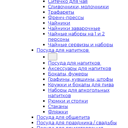
Ситечко для чая
Сливочники, молочники
Трафареты
Френч-прессы
Чайники
Чайники заварочные
Чайные наборы на 1 и 2
персоны
Чайные сервизы и наборы
Посуда для напитков
Посуда для напитков
Аксессуары для напитков
Бокалы, фужеры
Графины, кувшины, штофы
Кружки и бокалы для пива
Наборы для алкогольных
напитков
Рюмки и стопки
Стаканы
Фляжки
Посуда для общепита
Посуда для праздника / свадьбы