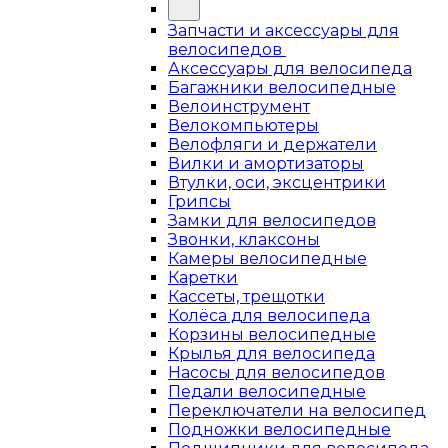
Запчасти и аксессуары для
велосипедов
Аксессуары для велосипеда
Багажники велосипедные
Велоинструмент
Велокомпьютеры
Велофляги и держатели
Вилки и амортизаторы
Втулки, оси, эксцентрики
Грипсы
Замки для велосипедов
Звонки, клаксоны
Камеры велосипедные
Каретки
Кассеты, трещотки
Колёса для велосипеда
Корзины велосипедные
Крылья для велосипеда
Насосы для велосипедов
Педали велосипедные
Переключатели на велосипед
Подножки велосипедные