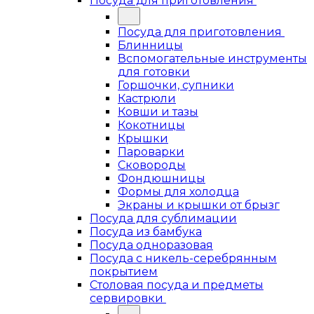
Посуда для приготовления
Посуда для приготовления
Блинницы
Вспомогательные инструменты
для готовки
Горшочки, супники
Кастрюли
Ковши и тазы
Кокотницы
Крышки
Пароварки
Сковороды
Фондюшницы
Формы для холодца
Экраны и крышки от брызг
Посуда для сублимации
Посуда из бамбука
Посуда одноразовая
Посуда с никель-серебрянным
покрытием
Столовая посуда и предметы
сервировки