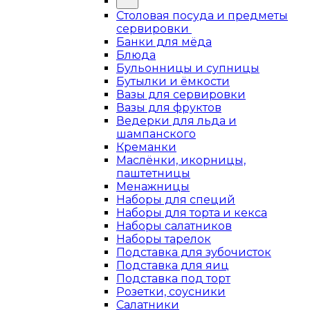
Столовая посуда и предметы
сервировки
Банки для мёда
Блюда
Бульонницы и супницы
Бутылки и ёмкости
Вазы для сервировки
Вазы для фруктов
Ведерки для льда и
шампанского
Креманки
Маслёнки, икорницы,
паштетницы
Менажницы
Наборы для специй
Наборы для торта и кекса
Наборы салатников
Наборы тарелок
Подставка для зубочисток
Подставка для яиц
Подставка под торт
Розетки, соусники
Салатники