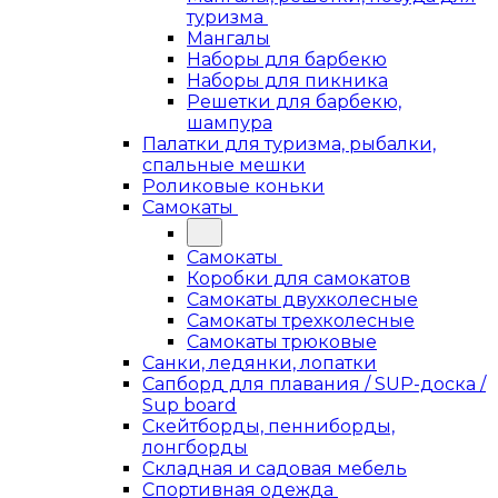
туризма
Мангалы
Наборы для барбекю
Наборы для пикника
Решетки для барбекю,
шампура
Палатки для туризма, рыбалки,
спальные мешки
Роликовые коньки
Самокаты
Самокаты
Коробки для самокатов
Самокаты двухколесные
Самокаты трехколесные
Самокаты трюковые
Санки, ледянки, лопатки
Сапборд для плавания / SUP-доска /
Sup board
Скейтборды, пенниборды,
лонгборды
Складная и садовая мебель
Спортивная одежда