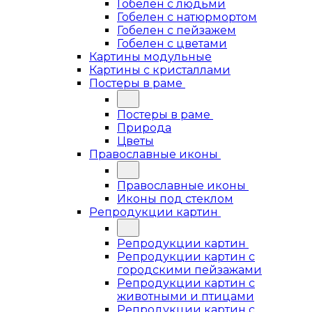
Гобелен с людьми
Гобелен с натюрмортом
Гобелен с пейзажем
Гобелен с цветами
Картины модульные
Картины с кристаллами
Постеры в раме
Постеры в раме
Природа
Цветы
Православные иконы
Православные иконы
Иконы под стеклом
Репродукции картин
Репродукции картин
Репродукции картин с
городскими пейзажами
Репродукции картин с
животными и птицами
Репродукции картин с