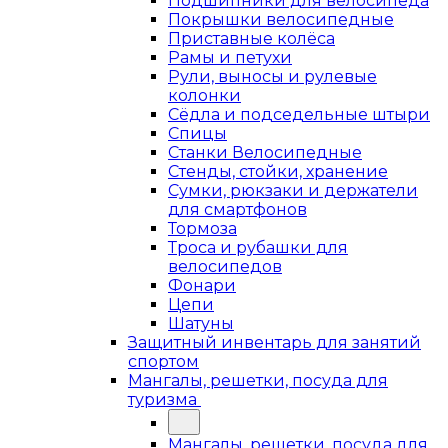
Подшипники для велосипеда
Покрышки велосипедные
Приставные колёса
Рамы и петухи
Рули, выносы и рулевые
колонки
Сёдла и подседельные штыри
Спицы
Станки Велосипедные
Стенды, стойки, хранение
Сумки, рюкзаки и держатели
для смартфонов
Тормоза
Троса и рубашки для
велосипедов
Фонари
Цепи
Шатуны
Защитный инвентарь для занятий
спортом
Мангалы, решетки, посуда для
туризма
Мангалы, решетки, посуда для