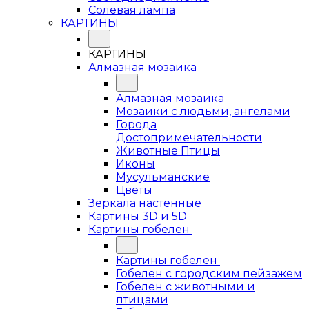
Солевая лампа
КАРТИНЫ
КАРТИНЫ
Алмазная мозаика
Алмазная мозаика
Мозаики с людьми, ангелами
Города
Достопримечательности
Животные Птицы
Иконы
Мусульманские
Цветы
Зеркала настенные
Картины 3D и 5D
Картины гобелен
Картины гобелен
Гобелен с городским пейзажем
Гобелен с животными и
птицами