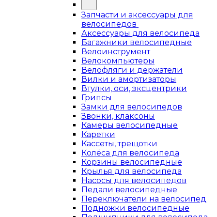
Запчасти и аксессуары для
велосипедов
Аксессуары для велосипеда
Багажники велосипедные
Велоинструмент
Велокомпьютеры
Велофляги и держатели
Вилки и амортизаторы
Втулки, оси, эксцентрики
Грипсы
Замки для велосипедов
Звонки, клаксоны
Камеры велосипедные
Каретки
Кассеты, трещотки
Колёса для велосипеда
Корзины велосипедные
Крылья для велосипеда
Насосы для велосипедов
Педали велосипедные
Переключатели на велосипед
Подножки велосипедные