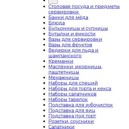
Столовая посуда и предметы
сервировки
Банки для мёда
Блюда
Бульонницы и супницы
Бутылки и ёмкости
Вазы для сервировки
Вазы для фруктов
Ведерки для льда и
шампанского
Креманки
Маслёнки, икорницы,
паштетницы
Менажницы
Наборы для специй
Наборы для торта и кекса
Наборы салатников
Наборы тарелок
Подставка для зубочисток
Подставка для яиц
Подставка под торт
Розетки, соусники
Салатники