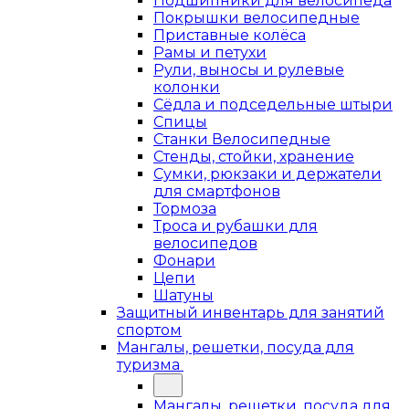
Подшипники для велосипеда
Покрышки велосипедные
Приставные колёса
Рамы и петухи
Рули, выносы и рулевые
колонки
Сёдла и подседельные штыри
Спицы
Станки Велосипедные
Стенды, стойки, хранение
Сумки, рюкзаки и держатели
для смартфонов
Тормоза
Троса и рубашки для
велосипедов
Фонари
Цепи
Шатуны
Защитный инвентарь для занятий
спортом
Мангалы, решетки, посуда для
туризма
Мангалы, решетки, посуда для