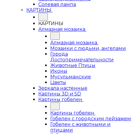
Солевая лампа
КАРТИНЫ
КАРТИНЫ
Алмазная мозаика
Алмазная мозаика
Мозаики с людьми, ангелами
Города
Достопримечательности
Животные Птицы
Иконы
Мусульманские
Цветы
Зеркала настенные
Картины 3D и 5D
Картины гобелен
Картины гобелен
Гобелен с городским пейзажем
Гобелен с животными и
птицами