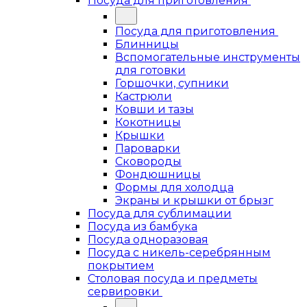
Посуда для приготовления
Посуда для приготовления
Блинницы
Вспомогательные инструменты
для готовки
Горшочки, супники
Кастрюли
Ковши и тазы
Кокотницы
Крышки
Пароварки
Сковороды
Фондюшницы
Формы для холодца
Экраны и крышки от брызг
Посуда для сублимации
Посуда из бамбука
Посуда одноразовая
Посуда с никель-серебрянным
покрытием
Столовая посуда и предметы
сервировки