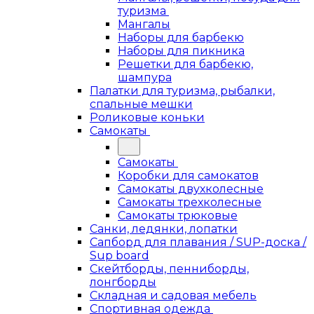
туризма
Мангалы
Наборы для барбекю
Наборы для пикника
Решетки для барбекю,
шампура
Палатки для туризма, рыбалки,
спальные мешки
Роликовые коньки
Самокаты
Самокаты
Коробки для самокатов
Самокаты двухколесные
Самокаты трехколесные
Самокаты трюковые
Санки, ледянки, лопатки
Сапборд для плавания / SUP-доска /
Sup board
Скейтборды, пенниборды,
лонгборды
Складная и садовая мебель
Спортивная одежда