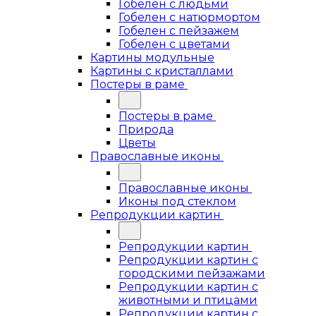
Гобелен с людьми
Гобелен с натюрмортом
Гобелен с пейзажем
Гобелен с цветами
Картины модульные
Картины с кристаллами
Постеры в раме
Постеры в раме
Природа
Цветы
Православные иконы
Православные иконы
Иконы под стеклом
Репродукции картин
Репродукции картин
Репродукции картин с
городскими пейзажами
Репродукции картин с
животными и птицами
Репродукции картин с