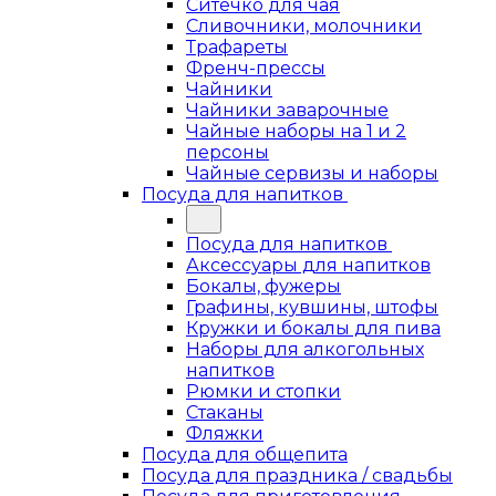
Ситечко для чая
Сливочники, молочники
Трафареты
Френч-прессы
Чайники
Чайники заварочные
Чайные наборы на 1 и 2
персоны
Чайные сервизы и наборы
Посуда для напитков
Посуда для напитков
Аксессуары для напитков
Бокалы, фужеры
Графины, кувшины, штофы
Кружки и бокалы для пива
Наборы для алкогольных
напитков
Рюмки и стопки
Стаканы
Фляжки
Посуда для общепита
Посуда для праздника / свадьбы