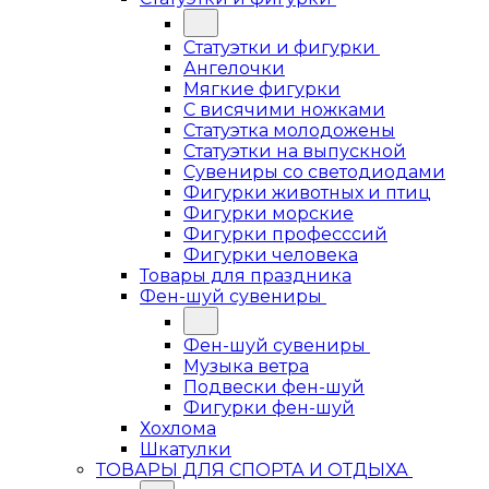
Статуэтки и фигурки
Ангелочки
Мягкие фигурки
С висячими ножками
Статуэтка молодожены
Статуэтки на выпускной
Сувениры со светодиодами
Фигурки животных и птиц
Фигурки морские
Фигурки професссий
Фигурки человека
Товары для праздника
Фен-шуй сувениры
Фен-шуй сувениры
Музыка ветра
Подвески фен-шуй
Фигурки фен-шуй
Хохлома
Шкатулки
ТОВАРЫ ДЛЯ СПОРТА И ОТДЫХА