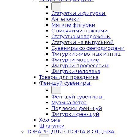
Статуэтки и фигурки
Ангелочки
Мягкие фигурки
С висячими ножками
Статуэтка молодожены
Статуэтки на выпускной
Сувениры со светодиодами
Фигурки животных и птиц
Фигурки морские
Фигурки професссий
Фигурки человека
Товары для праздника
Фен-шуй сувениры
Фен-шуй сувениры
Музыка ветра
Подвески фен-шуй
Фигурки фен-шуй
Хохлома
Шкатулки
ТОВАРЫ ДЛЯ СПОРТА И ОТДЫХА