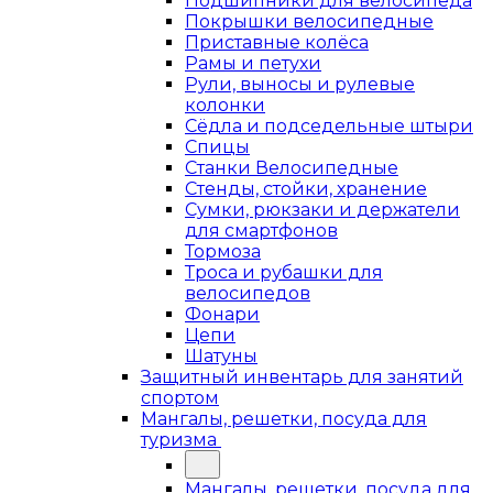
Подшипники для велосипеда
Покрышки велосипедные
Приставные колёса
Рамы и петухи
Рули, выносы и рулевые
колонки
Сёдла и подседельные штыри
Спицы
Станки Велосипедные
Стенды, стойки, хранение
Сумки, рюкзаки и держатели
для смартфонов
Тормоза
Троса и рубашки для
велосипедов
Фонари
Цепи
Шатуны
Защитный инвентарь для занятий
спортом
Мангалы, решетки, посуда для
туризма
Мангалы, решетки, посуда для