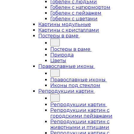
Гобелен с людьми
Гобелен с натюрмортом
Гобелен с пейзажем
Гобелен с цветами
Картины модульные
Картины с кристаллами
Постеры в раме
Постеры в раме
Природа
Цветы
Православные иконы
Православные иконы
Иконы под стеклом
Репродукции картин
Репродукции картин
Репродукции картин с
городскими пейзажами
Репродукции картин с
животными и птицами
Репродукции картин с