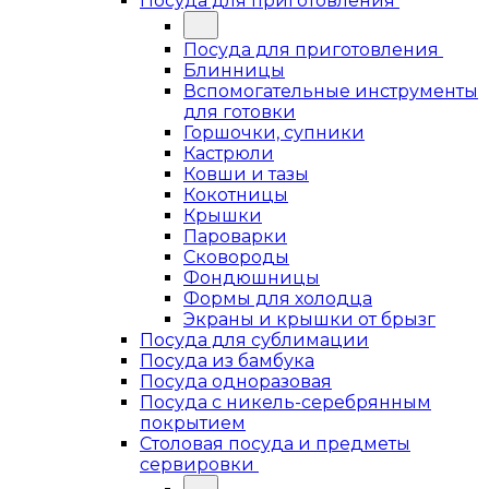
Посуда для приготовления
Посуда для приготовления
Блинницы
Вспомогательные инструменты
для готовки
Горшочки, супники
Кастрюли
Ковши и тазы
Кокотницы
Крышки
Пароварки
Сковороды
Фондюшницы
Формы для холодца
Экраны и крышки от брызг
Посуда для сублимации
Посуда из бамбука
Посуда одноразовая
Посуда с никель-серебрянным
покрытием
Столовая посуда и предметы
сервировки