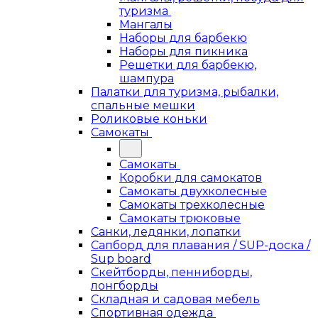
туризма
Мангалы
Наборы для барбекю
Наборы для пикника
Решетки для барбекю,
шампура
Палатки для туризма, рыбалки,
спальные мешки
Роликовые коньки
Самокаты
Самокаты
Коробки для самокатов
Самокаты двухколесные
Самокаты трехколесные
Самокаты трюковые
Санки, ледянки, лопатки
Сапборд для плавания / SUP-доска /
Sup board
Скейтборды, пенниборды,
лонгборды
Складная и садовая мебель
Спортивная одежда