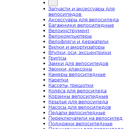
Запчасти и аксессуары для
велосипедов
Аксессуары для велосипеда
Багажники велосипедные
Велоинструмент
Велокомпьютеры
Велофляги и держатели
Вилки и амортизаторы
Втулки, оси, эксцентрики
Грипсы
Замки для велосипедов
Звонки, клаксоны
Камеры велосипедные
Каретки
Кассеты, трещотки
Колёса для велосипеда
Корзины велосипедные
Крылья для велосипеда
Насосы для велосипедов
Педали велосипедные
Переключатели на велосипед
Подножки велосипедные