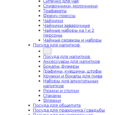
Ситечко для чая
Сливочники, молочники
Трафареты
Френч-прессы
Чайники
Чайники заварочные
Чайные наборы на 1 и 2
персоны
Чайные сервизы и наборы
Посуда для напитков
Посуда для напитков
Аксессуары для напитков
Бокалы, фужеры
Графины, кувшины, штофы
Кружки и бокалы для пива
Наборы для алкогольных
напитков
Рюмки и стопки
Стаканы
Фляжки
Посуда для общепита
Посуда для праздника / свадьбы