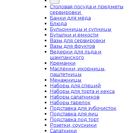
Столовая посуда и предметы
сервировки
Банки для мёда
Блюда
Бульонницы и супницы
Бутылки и ёмкости
Вазы для сервировки
Вазы для фруктов
Ведерки для льда и
шампанского
Креманки
Маслёнки, икорницы,
паштетницы
Менажницы
Наборы для специй
Наборы для торта и кекса
Наборы салатников
Наборы тарелок
Подставка для зубочисток
Подставка для яиц
Подставка под торт
Розетки, соусники
Салатники