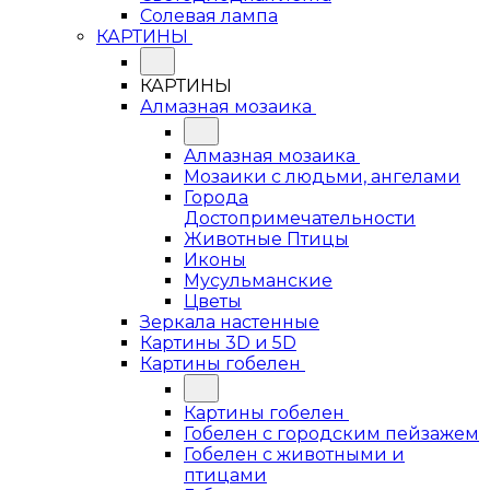
Солевая лампа
КАРТИНЫ
КАРТИНЫ
Алмазная мозаика
Алмазная мозаика
Мозаики с людьми, ангелами
Города
Достопримечательности
Животные Птицы
Иконы
Мусульманские
Цветы
Зеркала настенные
Картины 3D и 5D
Картины гобелен
Картины гобелен
Гобелен с городским пейзажем
Гобелен с животными и
птицами