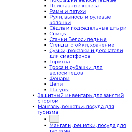
Покрышки велосипедные
Приставные колёса
Рамы и петухи
Рули, выносы и рулевые
колонки
Сёдла и подседельные штыри
Спицы
Станки Велосипедные
Стенды, стойки, хранение
Сумки, рюкзаки и держатели
для смартфонов
Тормоза
Троса и рубашки для
велосипедов
Фонари
Цепи
Шатуны
Защитный инвентарь для занятий
спортом
Мангалы, решетки, посуда для
туризма
Мангалы, решетки, посуда для
туризма