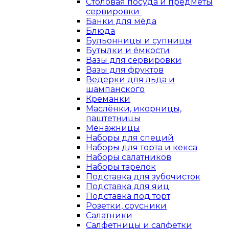
Столовая посуда и предметы
сервировки
Банки для мёда
Блюда
Бульонницы и супницы
Бутылки и ёмкости
Вазы для сервировки
Вазы для фруктов
Ведерки для льда и
шампанского
Креманки
Маслёнки, икорницы,
паштетницы
Менажницы
Наборы для специй
Наборы для торта и кекса
Наборы салатников
Наборы тарелок
Подставка для зубочисток
Подставка для яиц
Подставка под торт
Розетки, соусники
Салатники
Салфетницы и салфетки