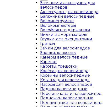
Запчасти и аксессуары для
велосипедов
Аксессуары для велосипеда
Багажники велосипедные
Велоинструмент
Велокомпьютеры
Велофляги и держатели
Вилки и амортизаторы
Втулки, оси, эксцентрики
Грипсы
Замки для велосипедов
Звонки, клаксоны
Камеры велосипедные
Каретки
Кассеты, трещотки
Колёса для велосипеда
Корзины велосипедные
Крылья для велосипеда
Насосы для велосипедов
Педали велосипедные
Переключатели на велосипед
Подножки велосипедные
Подшипники для велосипеда