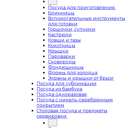
Посуда для приготовления
Блинницы
Вспомогательные инструменты
для готовки
Горшочки, супники
Кастрюли
Ковши и тазы
Кокотницы
Крышки
Пароварки
Сковороды
Фондюшницы
Формы для холодца
Экраны и крышки от брызг
Посуда для сублимации
Посуда из бамбука
Посуда одноразовая
Посуда с никель-серебрянным
покрытием
Столовая посуда и предметы
сервировки