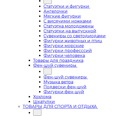
Статуэтки и фигурки
Ангелочки
Мягкие фигурки
С висячими ножками
Статуэтка молодожены
Статуэтки на выпускной
Сувениры со светодиодами
Фигурки животных и птиц
Фигурки морские
Фигурки професссий
Фигурки человека
Товары для праздника
Фен-шуй сувениры
Фен-шуй сувениры
Музыка ветра
Подвески фен-шуй
Фигурки фен-шуй
Хохлома
Шкатулки
ТОВАРЫ ДЛЯ СПОРТА И ОТДЫХА