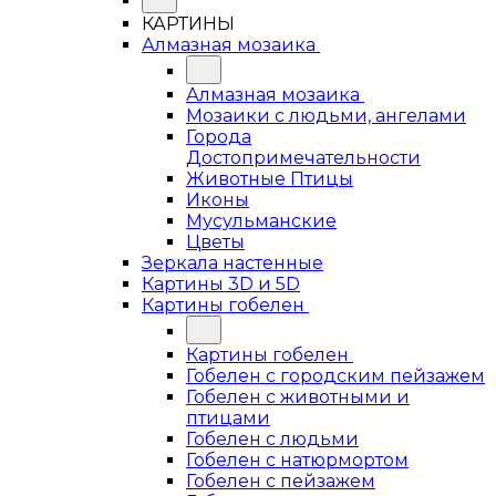
КАРТИНЫ
Алмазная мозаика
Алмазная мозаика
Мозаики с людьми, ангелами
Города
Достопримечательности
Животные Птицы
Иконы
Мусульманские
Цветы
Зеркала настенные
Картины 3D и 5D
Картины гобелен
Картины гобелен
Гобелен с городским пейзажем
Гобелен с животными и
птицами
Гобелен с людьми
Гобелен с натюрмортом
Гобелен с пейзажем