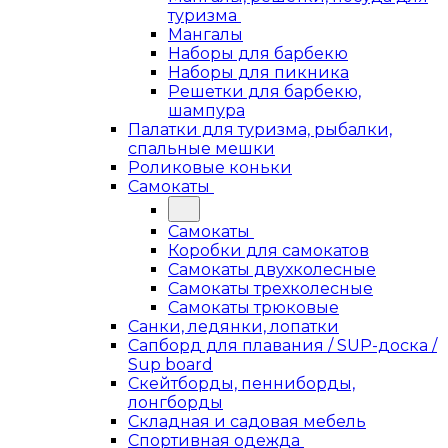
туризма
Мангалы
Наборы для барбекю
Наборы для пикника
Решетки для барбекю,
шампура
Палатки для туризма, рыбалки,
спальные мешки
Роликовые коньки
Самокаты
Самокаты
Коробки для самокатов
Самокаты двухколесные
Самокаты трехколесные
Самокаты трюковые
Санки, ледянки, лопатки
Сапборд для плавания / SUP-доска /
Sup board
Скейтборды, пенниборды,
лонгборды
Складная и садовая мебель
Спортивная одежда