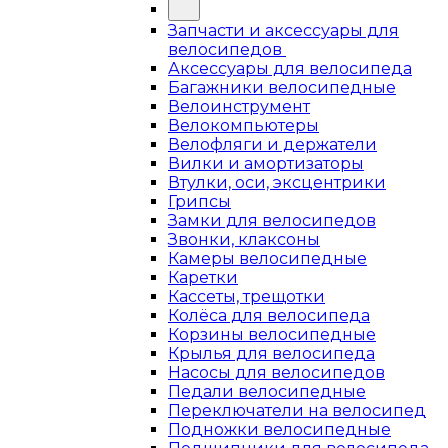
Запчасти и аксессуары для
велосипедов
Аксессуары для велосипеда
Багажники велосипедные
Велоинструмент
Велокомпьютеры
Велофляги и держатели
Вилки и амортизаторы
Втулки, оси, эксцентрики
Грипсы
Замки для велосипедов
Звонки, клаксоны
Камеры велосипедные
Каретки
Кассеты, трещотки
Колёса для велосипеда
Корзины велосипедные
Крылья для велосипеда
Насосы для велосипедов
Педали велосипедные
Переключатели на велосипед
Подножки велосипедные