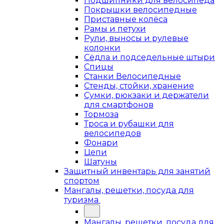
Подшипники для велосипеда
Покрышки велосипедные
Приставные колёса
Рамы и петухи
Рули, выносы и рулевые
колонки
Сёдла и подседельные штыри
Спицы
Станки Велосипедные
Стенды, стойки, хранение
Сумки, рюкзаки и держатели
для смартфонов
Тормоза
Троса и рубашки для
велосипедов
Фонари
Цепи
Шатуны
Защитный инвентарь для занятий
спортом
Мангалы, решетки, посуда для
туризма
Мангалы, решетки, посуда для