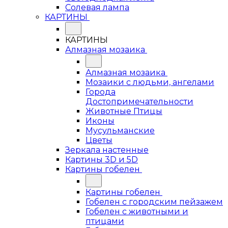
Солевая лампа
КАРТИНЫ
КАРТИНЫ
Алмазная мозаика
Алмазная мозаика
Мозаики с людьми, ангелами
Города
Достопримечательности
Животные Птицы
Иконы
Мусульманские
Цветы
Зеркала настенные
Картины 3D и 5D
Картины гобелен
Картины гобелен
Гобелен с городским пейзажем
Гобелен с животными и
птицами