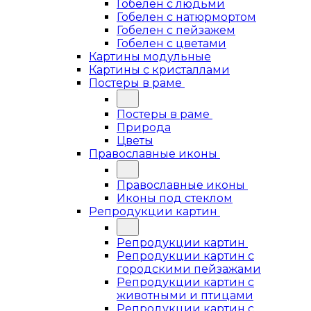
Гобелен с людьми
Гобелен с натюрмортом
Гобелен с пейзажем
Гобелен с цветами
Картины модульные
Картины с кристаллами
Постеры в раме
Постеры в раме
Природа
Цветы
Православные иконы
Православные иконы
Иконы под стеклом
Репродукции картин
Репродукции картин
Репродукции картин с
городскими пейзажами
Репродукции картин с
животными и птицами
Репродукции картин с