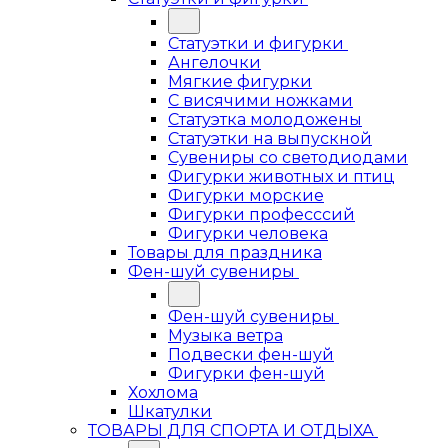
Статуэтки и фигурки
Ангелочки
Мягкие фигурки
С висячими ножками
Статуэтка молодожены
Статуэтки на выпускной
Сувениры со светодиодами
Фигурки животных и птиц
Фигурки морские
Фигурки професссий
Фигурки человека
Товары для праздника
Фен-шуй сувениры
Фен-шуй сувениры
Музыка ветра
Подвески фен-шуй
Фигурки фен-шуй
Хохлома
Шкатулки
ТОВАРЫ ДЛЯ СПОРТА И ОТДЫХА