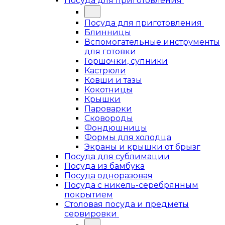
Посуда для приготовления
Посуда для приготовления
Блинницы
Вспомогательные инструменты
для готовки
Горшочки, супники
Кастрюли
Ковши и тазы
Кокотницы
Крышки
Пароварки
Сковороды
Фондюшницы
Формы для холодца
Экраны и крышки от брызг
Посуда для сублимации
Посуда из бамбука
Посуда одноразовая
Посуда с никель-серебрянным
покрытием
Столовая посуда и предметы
сервировки