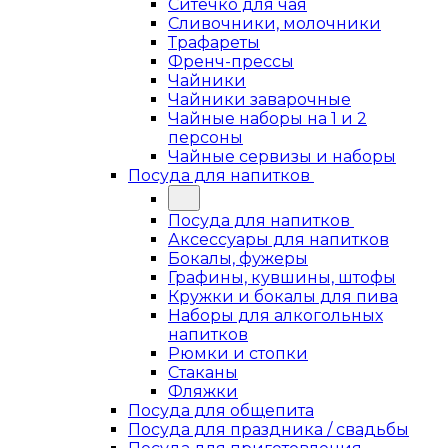
Ситечко для чая
Сливочники, молочники
Трафареты
Френч-прессы
Чайники
Чайники заварочные
Чайные наборы на 1 и 2
персоны
Чайные сервизы и наборы
Посуда для напитков
Посуда для напитков
Аксессуары для напитков
Бокалы, фужеры
Графины, кувшины, штофы
Кружки и бокалы для пива
Наборы для алкогольных
напитков
Рюмки и стопки
Стаканы
Фляжки
Посуда для общепита
Посуда для праздника / свадьбы