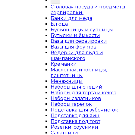
Столовая посуда и предметы
сервировки
Банки для мёда
Блюда
Бульонницы и супницы
Бутылки и ёмкости
Вазы для сервировки
Вазы для фруктов
Ведерки для льда и
шампанского
Креманки
Маслёнки, икорницы,
паштетницы
Менажницы
Наборы для специй
Наборы для торта и кекса
Наборы салатников
Наборы тарелок
Подставка для зубочисток
Подставка для яиц
Подставка под торт
Розетки, соусники
Салатники