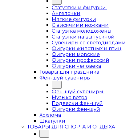
Статуэтки и фигурки
Ангелочки
Мягкие фигурки
С висячими ножками
Статуэтка молодожены
Статуэтки на выпускной
Сувениры со светодиодами
Фигурки животных и птиц
Фигурки морские
Фигурки професссий
Фигурки человека
Товары для праздника
Фен-шуй сувениры
Фен-шуй сувениры
Музыка ветра
Подвески фен-шуй
Фигурки фен-шуй
Хохлома
Шкатулки
ТОВАРЫ ДЛЯ СПОРТА И ОТДЫХА