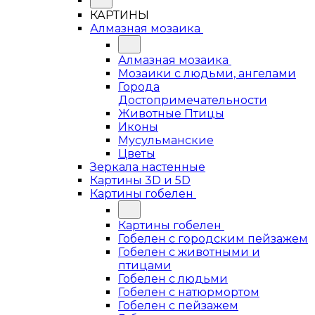
КАРТИНЫ
Алмазная мозаика
Алмазная мозаика
Мозаики с людьми, ангелами
Города
Достопримечательности
Животные Птицы
Иконы
Мусульманские
Цветы
Зеркала настенные
Картины 3D и 5D
Картины гобелен
Картины гобелен
Гобелен с городским пейзажем
Гобелен с животными и
птицами
Гобелен с людьми
Гобелен с натюрмортом
Гобелен с пейзажем