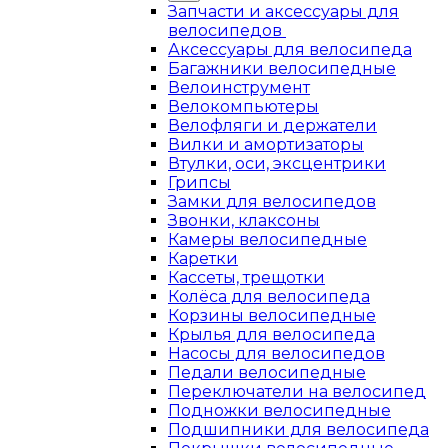
Запчасти и аксессуары для
велосипедов
Аксессуары для велосипеда
Багажники велосипедные
Велоинструмент
Велокомпьютеры
Велофляги и держатели
Вилки и амортизаторы
Втулки, оси, эксцентрики
Грипсы
Замки для велосипедов
Звонки, клаксоны
Камеры велосипедные
Каретки
Кассеты, трещотки
Колёса для велосипеда
Корзины велосипедные
Крылья для велосипеда
Насосы для велосипедов
Педали велосипедные
Переключатели на велосипед
Подножки велосипедные
Подшипники для велосипеда