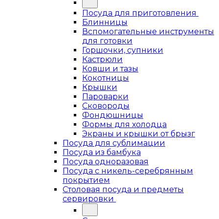
Посуда для приготовления
Блинницы
Вспомогательные инструменты
для готовки
Горшочки, супники
Кастрюли
Ковши и тазы
Кокотницы
Крышки
Пароварки
Сковороды
Фондюшницы
Формы для холодца
Экраны и крышки от брызг
Посуда для сублимации
Посуда из бамбука
Посуда одноразовая
Посуда с никель-серебрянным
покрытием
Столовая посуда и предметы
сервировки