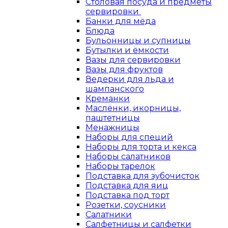
Столовая посуда и предметы
сервировки
Банки для мёда
Блюда
Бульонницы и супницы
Бутылки и ёмкости
Вазы для сервировки
Вазы для фруктов
Ведерки для льда и
шампанского
Креманки
Маслёнки, икорницы,
паштетницы
Менажницы
Наборы для специй
Наборы для торта и кекса
Наборы салатников
Наборы тарелок
Подставка для зубочисток
Подставка для яиц
Подставка под торт
Розетки, соусники
Салатники
Салфетницы и салфетки