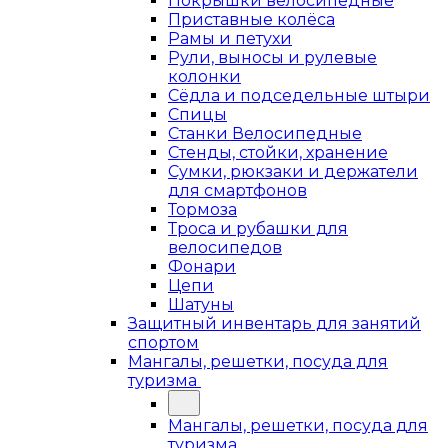
Покрышки велосипедные
Приставные колёса
Рамы и петухи
Рули, выносы и рулевые
колонки
Сёдла и подседельные штыри
Спицы
Станки Велосипедные
Стенды, стойки, хранение
Сумки, рюкзаки и держатели
для смартфонов
Тормоза
Троса и рубашки для
велосипедов
Фонари
Цепи
Шатуны
Защитный инвентарь для занятий
спортом
Мангалы, решетки, посуда для
туризма
Мангалы, решетки, посуда для
туризма