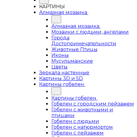
КАРТИНЫ
Алмазная мозаика
Алмазная мозаика
Мозаики с людьми, ангелами
Города
Достопримечательности
Животные Птицы
Иконы
Мусульманские
Цветы
Зеркала настенные
Картины 3D и 5D
Картины гобелен
Картины гобелен
Гобелен с городским пейзажем
Гобелен с животными и
птицами
Гобелен с людьми
Гобелен с натюрмортом
Гобелен с пейзажем