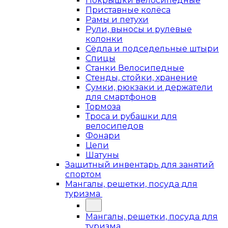
Покрышки велосипедные
Приставные колёса
Рамы и петухи
Рули, выносы и рулевые
колонки
Сёдла и подседельные штыри
Спицы
Станки Велосипедные
Стенды, стойки, хранение
Сумки, рюкзаки и держатели
для смартфонов
Тормоза
Троса и рубашки для
велосипедов
Фонари
Цепи
Шатуны
Защитный инвентарь для занятий
спортом
Мангалы, решетки, посуда для
туризма
Мангалы, решетки, посуда для
туризма