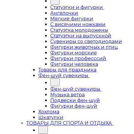
Статуэтки и фигурки
Ангелочки
Мягкие фигурки
С висячими ножками
Статуэтка молодожены
Статуэтки на выпускной
Сувениры со светодиодами
Фигурки животных и птиц
Фигурки морские
Фигурки професссий
Фигурки человека
Товары для праздника
Фен-шуй сувениры
Фен-шуй сувениры
Музыка ветра
Подвески фен-шуй
Фигурки фен-шуй
Хохлома
Шкатулки
ТОВАРЫ ДЛЯ СПОРТА И ОТДЫХА