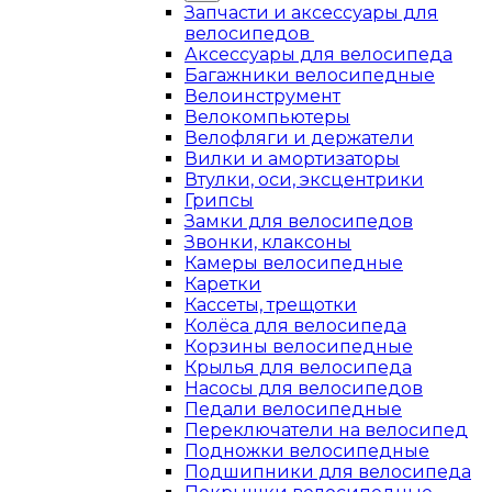
Запчасти и аксессуары для
велосипедов
Аксессуары для велосипеда
Багажники велосипедные
Велоинструмент
Велокомпьютеры
Велофляги и держатели
Вилки и амортизаторы
Втулки, оси, эксцентрики
Грипсы
Замки для велосипедов
Звонки, клаксоны
Камеры велосипедные
Каретки
Кассеты, трещотки
Колёса для велосипеда
Корзины велосипедные
Крылья для велосипеда
Насосы для велосипедов
Педали велосипедные
Переключатели на велосипед
Подножки велосипедные
Подшипники для велосипеда