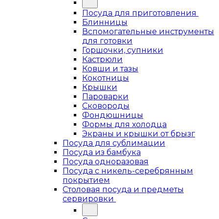
Посуда для приготовления
Блинницы
Вспомогательные инструменты
для готовки
Горшочки, супники
Кастрюли
Ковши и тазы
Кокотницы
Крышки
Пароварки
Сковороды
Фондюшницы
Формы для холодца
Экраны и крышки от брызг
Посуда для сублимации
Посуда из бамбука
Посуда одноразовая
Посуда с никель-серебрянным
покрытием
Столовая посуда и предметы
сервировки