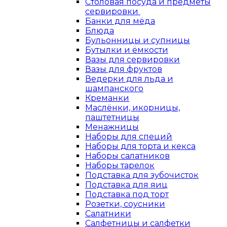
Столовая посуда и предметы
сервировки
Банки для мёда
Блюда
Бульонницы и супницы
Бутылки и ёмкости
Вазы для сервировки
Вазы для фруктов
Ведерки для льда и
шампанского
Креманки
Маслёнки, икорницы,
паштетницы
Менажницы
Наборы для специй
Наборы для торта и кекса
Наборы салатников
Наборы тарелок
Подставка для зубочисток
Подставка для яиц
Подставка под торт
Розетки, соусники
Салатники
Салфетницы и салфетки