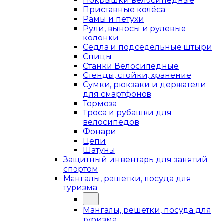
Покрышки велосипедные
Приставные колёса
Рамы и петухи
Рули, выносы и рулевые
колонки
Сёдла и подседельные штыри
Спицы
Станки Велосипедные
Стенды, стойки, хранение
Сумки, рюкзаки и держатели
для смартфонов
Тормоза
Троса и рубашки для
велосипедов
Фонари
Цепи
Шатуны
Защитный инвентарь для занятий
спортом
Мангалы, решетки, посуда для
туризма
Мангалы, решетки, посуда для
туризма