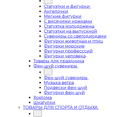
Статуэтки и фигурки
Ангелочки
Мягкие фигурки
С висячими ножками
Статуэтка молодожены
Статуэтки на выпускной
Сувениры со светодиодами
Фигурки животных и птиц
Фигурки морские
Фигурки професссий
Фигурки человека
Товары для праздника
Фен-шуй сувениры
Фен-шуй сувениры
Музыка ветра
Подвески фен-шуй
Фигурки фен-шуй
Хохлома
Шкатулки
ТОВАРЫ ДЛЯ СПОРТА И ОТДЫХА