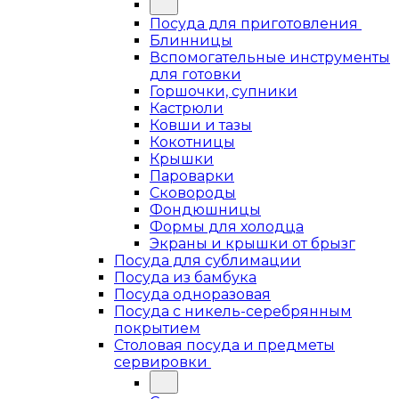
Посуда для приготовления
Блинницы
Вспомогательные инструменты
для готовки
Горшочки, супники
Кастрюли
Ковши и тазы
Кокотницы
Крышки
Пароварки
Сковороды
Фондюшницы
Формы для холодца
Экраны и крышки от брызг
Посуда для сублимации
Посуда из бамбука
Посуда одноразовая
Посуда с никель-серебрянным
покрытием
Столовая посуда и предметы
сервировки