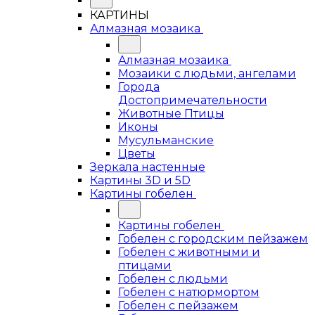
КАРТИНЫ
Алмазная мозаика
Алмазная мозаика
Мозаики с людьми, ангелами
Города
Достопримечательности
Животные Птицы
Иконы
Мусульманские
Цветы
Зеркала настенные
Картины 3D и 5D
Картины гобелен
Картины гобелен
Гобелен с городским пейзажем
Гобелен с животными и
птицами
Гобелен с людьми
Гобелен с натюрмортом
Гобелен с пейзажем