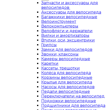
Запчасти и аксессуары для
велосипедов
Аксессуары для велосипеда
Багажники велосипедные
Велоинструмент
Велокомпьютеры
Велофляги и держатели
Вилки и амортизаторы
Втулки, оси, эксцентрики
Грипсы
Замки для велосипедов
Звонки, клаксоны
Камеры велосипедные
Каретки
Кассеты, трещотки
Колёса для велосипеда
Корзины велосипедные
Крылья для велосипеда
Насосы для велосипедов
Педали велосипедные
Переключатели на велосипед
Подножки велосипедные
Подшипники для велосипеда