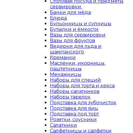
Столовая посуда и предметы
сервировки
Банки для мёда
Блюда
Бульонницы и супницы
Бутылки и ёмкости
Вазы для сервировки
Вазы для фруктов
Ведерки для льда и
шампанского
Креманки
Маслёнки, икорницы,
паштетницы
Менажницы
Наборы для специй
Наборы для торта и кекса
Наборы салатников
Наборы тарелок
Подставка для зубочисток
Подставка для яиц
Подставка под торт
Розетки, соусники
Салатники
Салфетницы и салфетки