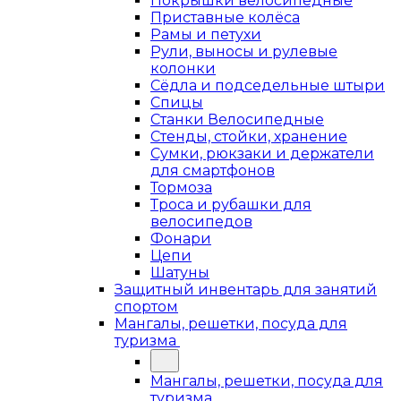
Покрышки велосипедные
Приставные колёса
Рамы и петухи
Рули, выносы и рулевые
колонки
Сёдла и подседельные штыри
Спицы
Станки Велосипедные
Стенды, стойки, хранение
Сумки, рюкзаки и держатели
для смартфонов
Тормоза
Троса и рубашки для
велосипедов
Фонари
Цепи
Шатуны
Защитный инвентарь для занятий
спортом
Мангалы, решетки, посуда для
туризма
Мангалы, решетки, посуда для
туризма