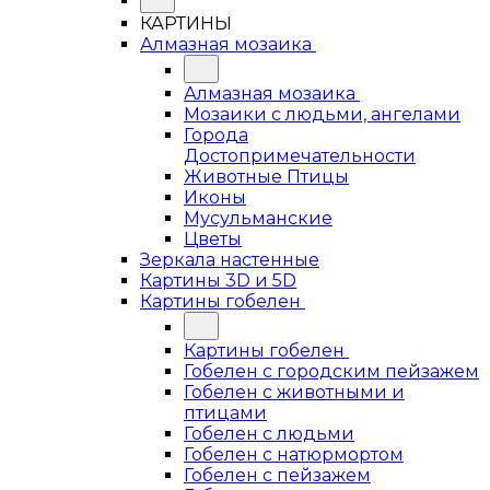
КАРТИНЫ
Алмазная мозаика
Алмазная мозаика
Мозаики с людьми, ангелами
Города
Достопримечательности
Животные Птицы
Иконы
Мусульманские
Цветы
Зеркала настенные
Картины 3D и 5D
Картины гобелен
Картины гобелен
Гобелен с городским пейзажем
Гобелен с животными и
птицами
Гобелен с людьми
Гобелен с натюрмортом
Гобелен с пейзажем