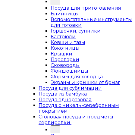
Посуда для приготовления
Блинницы
Вспомогательные инструменты
для готовки
Горшочки, супники
Кастрюли
Ковши и тазы
Кокотницы
Крышки
Пароварки
Сковороды
Фондюшницы
Формы для холодца
Экраны и крышки от брызг
Посуда для сублимации
Посуда из бамбука
Посуда одноразовая
Посуда с никель-серебрянным
покрытием
Столовая посуда и предметы
сервировки