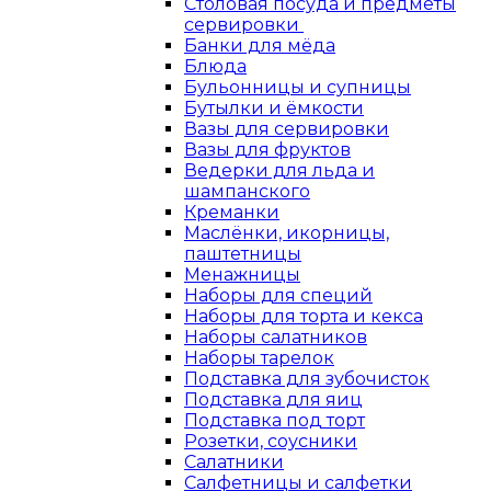
Столовая посуда и предметы
сервировки
Банки для мёда
Блюда
Бульонницы и супницы
Бутылки и ёмкости
Вазы для сервировки
Вазы для фруктов
Ведерки для льда и
шампанского
Креманки
Маслёнки, икорницы,
паштетницы
Менажницы
Наборы для специй
Наборы для торта и кекса
Наборы салатников
Наборы тарелок
Подставка для зубочисток
Подставка для яиц
Подставка под торт
Розетки, соусники
Салатники
Салфетницы и салфетки