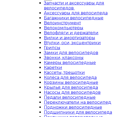
Запчасти и аксессуары для
велосипедов
Аксессуары для велосипеда
Багажники велосипедные
Велоинструмент
Велокомпьютеры
Велофляги и держатели
Вилки и амортизаторы
Втулки, оси, эксцентрики
Грипсы
Замки для велосипедов
Звонки, клаксоны
Камеры велосипедные
Каретки
Кассеты, трещотки
Колёса для велосипеда
Корзины велосипедные
Крылья для велосипеда
Насосы для велосипедов
Педали велосипедные
Переключатели на велосипед
Подножки велосипедные
Подшипники для велосипеда