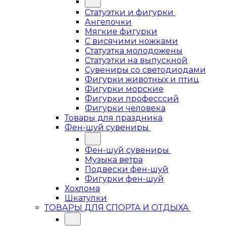
Статуэтки и фигурки
Ангелочки
Мягкие фигурки
С висячими ножками
Статуэтка молодожены
Статуэтки на выпускной
Сувениры со светодиодами
Фигурки животных и птиц
Фигурки морские
Фигурки професссий
Фигурки человека
Товары для праздника
Фен-шуй сувениры
Фен-шуй сувениры
Музыка ветра
Подвески фен-шуй
Фигурки фен-шуй
Хохлома
Шкатулки
ТОВАРЫ ДЛЯ СПОРТА И ОТДЫХА