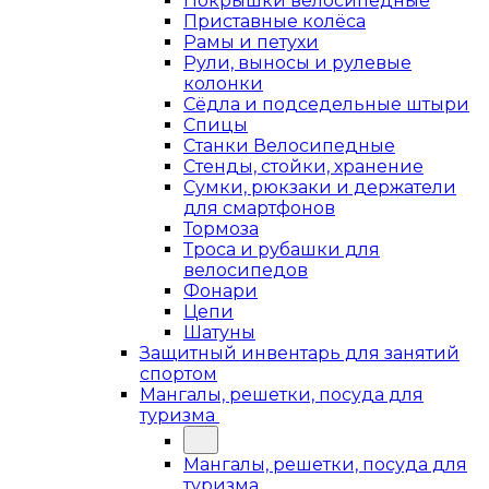
Покрышки велосипедные
Приставные колёса
Рамы и петухи
Рули, выносы и рулевые
колонки
Сёдла и подседельные штыри
Спицы
Станки Велосипедные
Стенды, стойки, хранение
Сумки, рюкзаки и держатели
для смартфонов
Тормоза
Троса и рубашки для
велосипедов
Фонари
Цепи
Шатуны
Защитный инвентарь для занятий
спортом
Мангалы, решетки, посуда для
туризма
Мангалы, решетки, посуда для
туризма