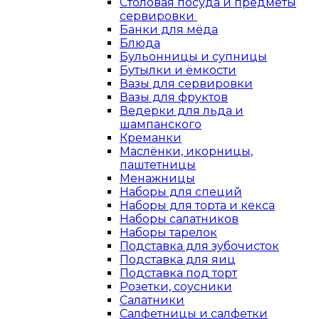
Столовая посуда и предметы
сервировки
Банки для мёда
Блюда
Бульонницы и супницы
Бутылки и ёмкости
Вазы для сервировки
Вазы для фруктов
Ведерки для льда и
шампанского
Креманки
Маслёнки, икорницы,
паштетницы
Менажницы
Наборы для специй
Наборы для торта и кекса
Наборы салатников
Наборы тарелок
Подставка для зубочисток
Подставка для яиц
Подставка под торт
Розетки, соусники
Салатники
Салфетницы и салфетки