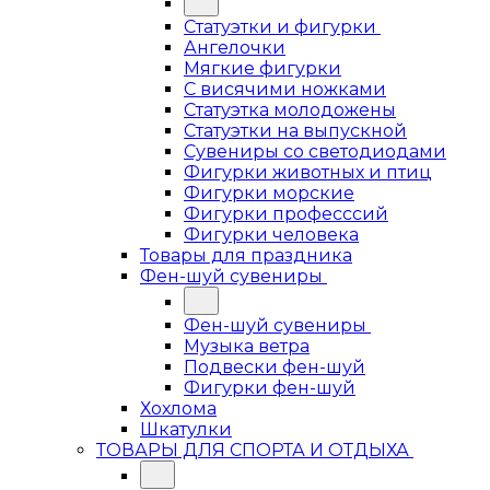
Статуэтки и фигурки
Ангелочки
Мягкие фигурки
С висячими ножками
Статуэтка молодожены
Статуэтки на выпускной
Сувениры со светодиодами
Фигурки животных и птиц
Фигурки морские
Фигурки професссий
Фигурки человека
Товары для праздника
Фен-шуй сувениры
Фен-шуй сувениры
Музыка ветра
Подвески фен-шуй
Фигурки фен-шуй
Хохлома
Шкатулки
ТОВАРЫ ДЛЯ СПОРТА И ОТДЫХА