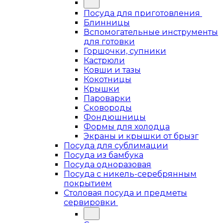
Посуда для приготовления
Блинницы
Вспомогательные инструменты
для готовки
Горшочки, супники
Кастрюли
Ковши и тазы
Кокотницы
Крышки
Пароварки
Сковороды
Фондюшницы
Формы для холодца
Экраны и крышки от брызг
Посуда для сублимации
Посуда из бамбука
Посуда одноразовая
Посуда с никель-серебрянным
покрытием
Столовая посуда и предметы
сервировки