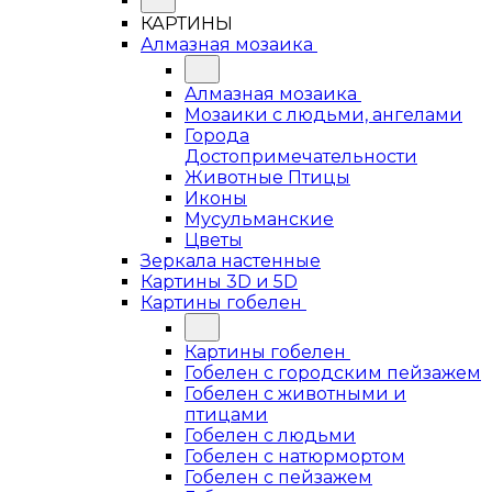
КАРТИНЫ
Алмазная мозаика
Алмазная мозаика
Мозаики с людьми, ангелами
Города
Достопримечательности
Животные Птицы
Иконы
Мусульманские
Цветы
Зеркала настенные
Картины 3D и 5D
Картины гобелен
Картины гобелен
Гобелен с городским пейзажем
Гобелен с животными и
птицами
Гобелен с людьми
Гобелен с натюрмортом
Гобелен с пейзажем