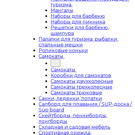
туризма
Мангалы
Наборы для барбекю
Наборы для пикника
Решетки для барбекю,
шампура
Палатки для туризма, рыбалки,
спальные мешки
Роликовые коньки
Самокаты
Самокаты
Коробки для самокатов
Самокаты двухколесные
Самокаты трехколесные
Самокаты трюковые
Санки, ледянки, лопатки
Сапборд для плавания / SUP-доска /
Sup board
Скейтборды, пенниборды,
лонгборды
Складная и садовая мебель
Спортивная одежда