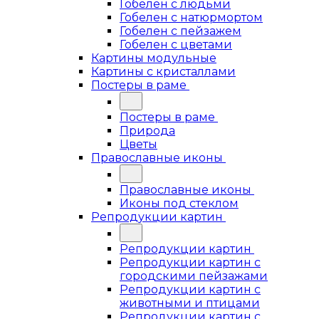
Гобелен с людьми
Гобелен с натюрмортом
Гобелен с пейзажем
Гобелен с цветами
Картины модульные
Картины с кристаллами
Постеры в раме
Постеры в раме
Природа
Цветы
Православные иконы
Православные иконы
Иконы под стеклом
Репродукции картин
Репродукции картин
Репродукции картин с
городскими пейзажами
Репродукции картин с
животными и птицами
Репродукции картин с