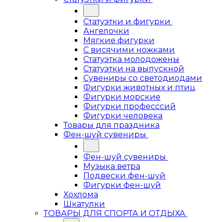
Статуэтки и фигурки
Ангелочки
Мягкие фигурки
С висячими ножками
Статуэтка молодожены
Статуэтки на выпускной
Сувениры со светодиодами
Фигурки животных и птиц
Фигурки морские
Фигурки професссий
Фигурки человека
Товары для праздника
Фен-шуй сувениры
Фен-шуй сувениры
Музыка ветра
Подвески фен-шуй
Фигурки фен-шуй
Хохлома
Шкатулки
ТОВАРЫ ДЛЯ СПОРТА И ОТДЫХА