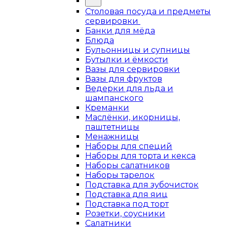
Столовая посуда и предметы
сервировки
Банки для мёда
Блюда
Бульонницы и супницы
Бутылки и ёмкости
Вазы для сервировки
Вазы для фруктов
Ведерки для льда и
шампанского
Креманки
Маслёнки, икорницы,
паштетницы
Менажницы
Наборы для специй
Наборы для торта и кекса
Наборы салатников
Наборы тарелок
Подставка для зубочисток
Подставка для яиц
Подставка под торт
Розетки, соусники
Салатники