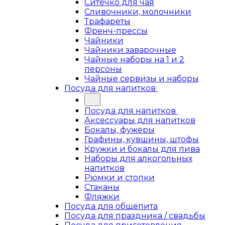
Ситечко для чая
Сливочники, молочники
Трафареты
Френч-прессы
Чайники
Чайники заварочные
Чайные наборы на 1 и 2
персоны
Чайные сервизы и наборы
Посуда для напитков
Посуда для напитков
Аксессуары для напитков
Бокалы, фужеры
Графины, кувшины, штофы
Кружки и бокалы для пива
Наборы для алкогольных
напитков
Рюмки и стопки
Стаканы
Фляжки
Посуда для общепита
Посуда для праздника / свадьбы