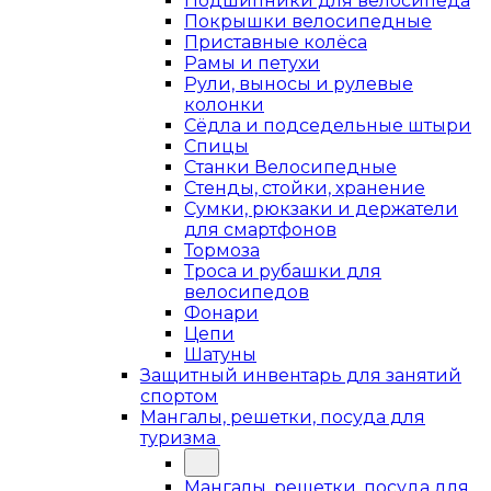
Подшипники для велосипеда
Покрышки велосипедные
Приставные колёса
Рамы и петухи
Рули, выносы и рулевые
колонки
Сёдла и подседельные штыри
Спицы
Станки Велосипедные
Стенды, стойки, хранение
Сумки, рюкзаки и держатели
для смартфонов
Тормоза
Троса и рубашки для
велосипедов
Фонари
Цепи
Шатуны
Защитный инвентарь для занятий
спортом
Мангалы, решетки, посуда для
туризма
Мангалы, решетки, посуда для