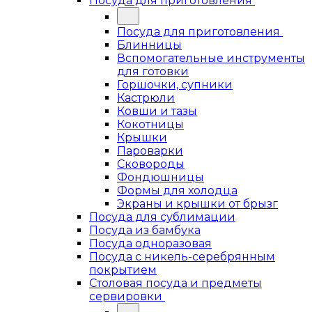
Посуда для приготовления
Посуда для приготовления
Блинницы
Вспомогательные инструменты
для готовки
Горшочки, супники
Кастрюли
Ковши и тазы
Кокотницы
Крышки
Пароварки
Сковороды
Фондюшницы
Формы для холодца
Экраны и крышки от брызг
Посуда для сублимации
Посуда из бамбука
Посуда одноразовая
Посуда с никель-серебрянным
покрытием
Столовая посуда и предметы
сервировки