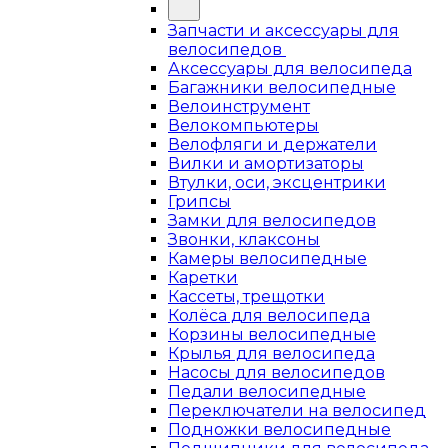
Запчасти и аксессуары для
велосипедов
Аксессуары для велосипеда
Багажники велосипедные
Велоинструмент
Велокомпьютеры
Велофляги и держатели
Вилки и амортизаторы
Втулки, оси, эксцентрики
Грипсы
Замки для велосипедов
Звонки, клаксоны
Камеры велосипедные
Каретки
Кассеты, трещотки
Колёса для велосипеда
Корзины велосипедные
Крылья для велосипеда
Насосы для велосипедов
Педали велосипедные
Переключатели на велосипед
Подножки велосипедные