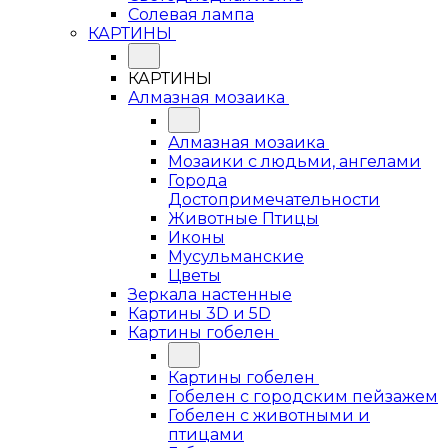
Солевая лампа
КАРТИНЫ
КАРТИНЫ
Алмазная мозаика
Алмазная мозаика
Мозаики с людьми, ангелами
Города
Достопримечательности
Животные Птицы
Иконы
Мусульманские
Цветы
Зеркала настенные
Картины 3D и 5D
Картины гобелен
Картины гобелен
Гобелен с городским пейзажем
Гобелен с животными и
птицами