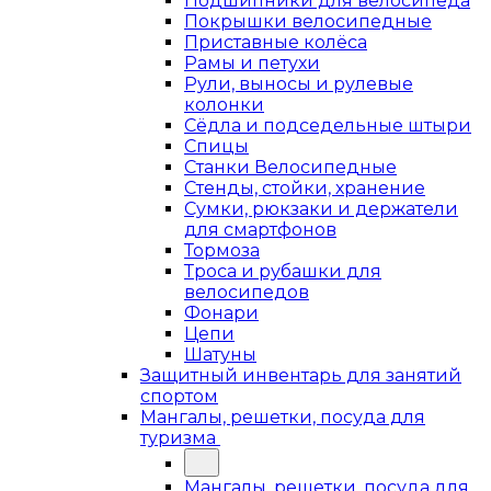
Подшипники для велосипеда
Покрышки велосипедные
Приставные колёса
Рамы и петухи
Рули, выносы и рулевые
колонки
Сёдла и подседельные штыри
Спицы
Станки Велосипедные
Стенды, стойки, хранение
Сумки, рюкзаки и держатели
для смартфонов
Тормоза
Троса и рубашки для
велосипедов
Фонари
Цепи
Шатуны
Защитный инвентарь для занятий
спортом
Мангалы, решетки, посуда для
туризма
Мангалы, решетки, посуда для