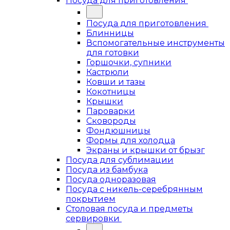
Посуда для приготовления
Посуда для приготовления
Блинницы
Вспомогательные инструменты
для готовки
Горшочки, супники
Кастрюли
Ковши и тазы
Кокотницы
Крышки
Пароварки
Сковороды
Фондюшницы
Формы для холодца
Экраны и крышки от брызг
Посуда для сублимации
Посуда из бамбука
Посуда одноразовая
Посуда с никель-серебрянным
покрытием
Столовая посуда и предметы
сервировки