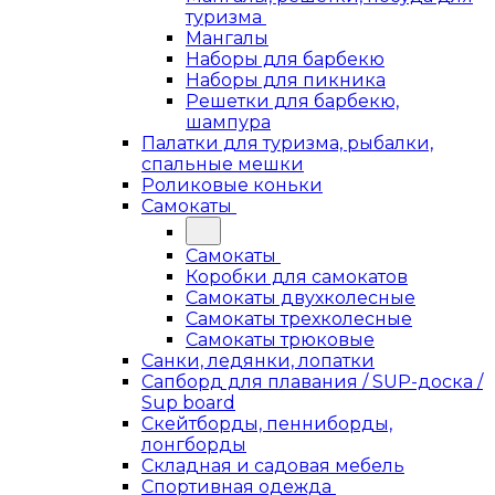
туризма
Мангалы
Наборы для барбекю
Наборы для пикника
Решетки для барбекю,
шампура
Палатки для туризма, рыбалки,
спальные мешки
Роликовые коньки
Самокаты
Самокаты
Коробки для самокатов
Самокаты двухколесные
Самокаты трехколесные
Самокаты трюковые
Санки, ледянки, лопатки
Сапборд для плавания / SUP-доска /
Sup board
Скейтборды, пенниборды,
лонгборды
Складная и садовая мебель
Спортивная одежда