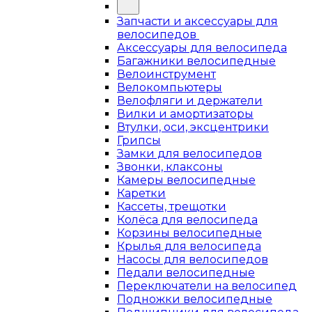
Запчасти и аксессуары для
велосипедов
Аксессуары для велосипеда
Багажники велосипедные
Велоинструмент
Велокомпьютеры
Велофляги и держатели
Вилки и амортизаторы
Втулки, оси, эксцентрики
Грипсы
Замки для велосипедов
Звонки, клаксоны
Камеры велосипедные
Каретки
Кассеты, трещотки
Колёса для велосипеда
Корзины велосипедные
Крылья для велосипеда
Насосы для велосипедов
Педали велосипедные
Переключатели на велосипед
Подножки велосипедные