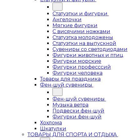
Статуэтки и фигурки
Ангелочки
Мягкие фигурки
С висячими ножками
Статуэтка молодожены
Статуэтки на выпускной
Сувениры со светодиодами
Фигурки животных и птиц
Фигурки морские
Фигурки професссий
Фигурки человека
Товары для праздника
Фен-шуй сувениры
Фен-шуй сувениры
Музыка ветра
Подвески фен-шуй
Фигурки фен-шуй
Хохлома
Шкатулки
ТОВАРЫ ДЛЯ СПОРТА И ОТДЫХА