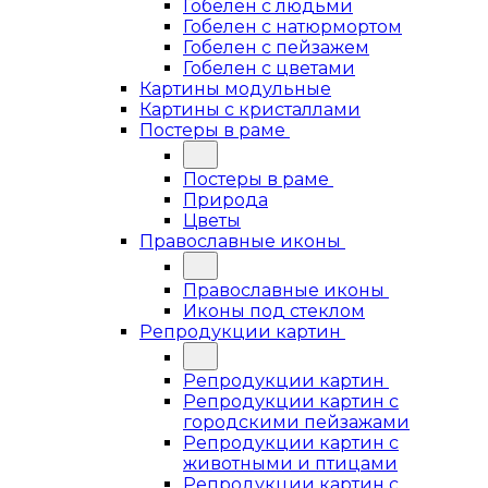
Гобелен с людьми
Гобелен с натюрмортом
Гобелен с пейзажем
Гобелен с цветами
Картины модульные
Картины с кристаллами
Постеры в раме
Постеры в раме
Природа
Цветы
Православные иконы
Православные иконы
Иконы под стеклом
Репродукции картин
Репродукции картин
Репродукции картин с
городскими пейзажами
Репродукции картин с
животными и птицами
Репродукции картин с