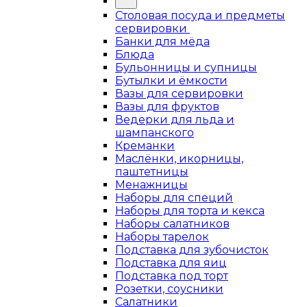
Столовая посуда и предметы
сервировки
Банки для мёда
Блюда
Бульонницы и супницы
Бутылки и ёмкости
Вазы для сервировки
Вазы для фруктов
Ведерки для льда и
шампанского
Креманки
Маслёнки, икорницы,
паштетницы
Менажницы
Наборы для специй
Наборы для торта и кекса
Наборы салатников
Наборы тарелок
Подставка для зубочисток
Подставка для яиц
Подставка под торт
Розетки, соусники
Салатники