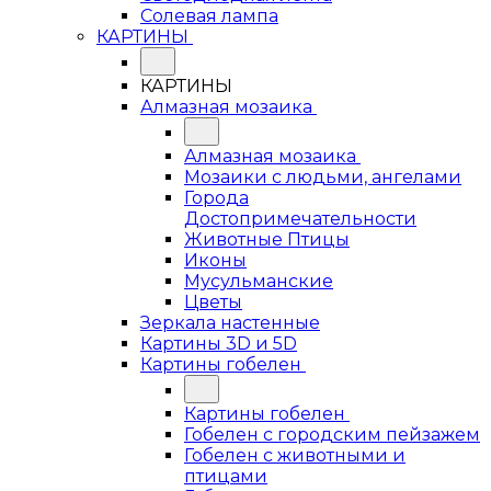
Солевая лампа
КАРТИНЫ
КАРТИНЫ
Алмазная мозаика
Алмазная мозаика
Мозаики с людьми, ангелами
Города
Достопримечательности
Животные Птицы
Иконы
Мусульманские
Цветы
Зеркала настенные
Картины 3D и 5D
Картины гобелен
Картины гобелен
Гобелен с городским пейзажем
Гобелен с животными и
птицами