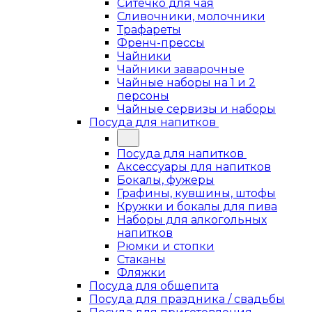
Ситечко для чая
Сливочники, молочники
Трафареты
Френч-прессы
Чайники
Чайники заварочные
Чайные наборы на 1 и 2
персоны
Чайные сервизы и наборы
Посуда для напитков
Посуда для напитков
Аксессуары для напитков
Бокалы, фужеры
Графины, кувшины, штофы
Кружки и бокалы для пива
Наборы для алкогольных
напитков
Рюмки и стопки
Стаканы
Фляжки
Посуда для общепита
Посуда для праздника / свадьбы