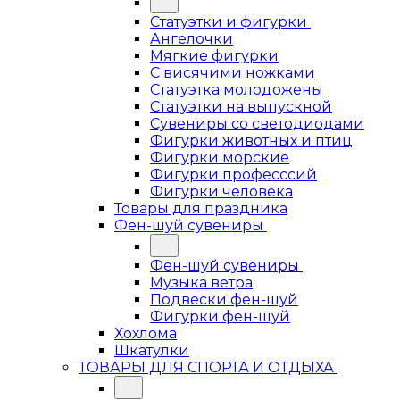
Статуэтки и фигурки
Ангелочки
Мягкие фигурки
С висячими ножками
Статуэтка молодожены
Статуэтки на выпускной
Сувениры со светодиодами
Фигурки животных и птиц
Фигурки морские
Фигурки професссий
Фигурки человека
Товары для праздника
Фен-шуй сувениры
Фен-шуй сувениры
Музыка ветра
Подвески фен-шуй
Фигурки фен-шуй
Хохлома
Шкатулки
ТОВАРЫ ДЛЯ СПОРТА И ОТДЫХА