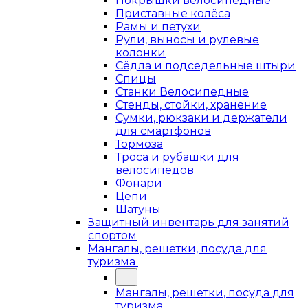
Покрышки велосипедные
Приставные колёса
Рамы и петухи
Рули, выносы и рулевые
колонки
Сёдла и подседельные штыри
Спицы
Станки Велосипедные
Стенды, стойки, хранение
Сумки, рюкзаки и держатели
для смартфонов
Тормоза
Троса и рубашки для
велосипедов
Фонари
Цепи
Шатуны
Защитный инвентарь для занятий
спортом
Мангалы, решетки, посуда для
туризма
Мангалы, решетки, посуда для
туризма