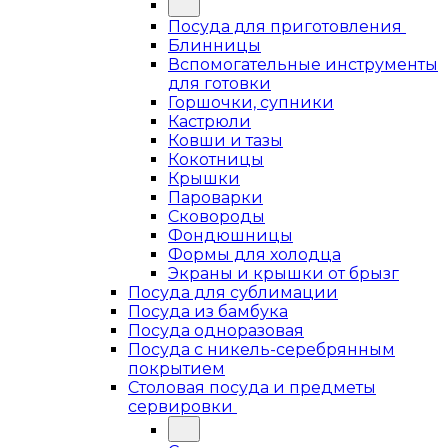
Посуда для приготовления
Блинницы
Вспомогательные инструменты
для готовки
Горшочки, супники
Кастрюли
Ковши и тазы
Кокотницы
Крышки
Пароварки
Сковороды
Фондюшницы
Формы для холодца
Экраны и крышки от брызг
Посуда для сублимации
Посуда из бамбука
Посуда одноразовая
Посуда с никель-серебрянным
покрытием
Столовая посуда и предметы
сервировки