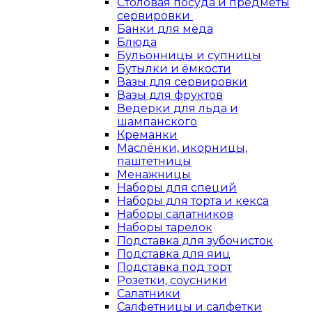
Столовая посуда и предметы
сервировки
Банки для мёда
Блюда
Бульонницы и супницы
Бутылки и ёмкости
Вазы для сервировки
Вазы для фруктов
Ведерки для льда и
шампанского
Креманки
Маслёнки, икорницы,
паштетницы
Менажницы
Наборы для специй
Наборы для торта и кекса
Наборы салатников
Наборы тарелок
Подставка для зубочисток
Подставка для яиц
Подставка под торт
Розетки, соусники
Салатники
Салфетницы и салфетки