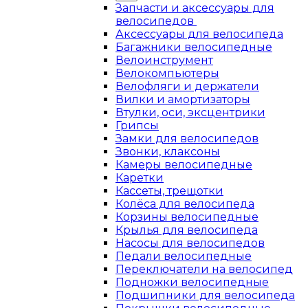
Запчасти и аксессуары для
велосипедов
Аксессуары для велосипеда
Багажники велосипедные
Велоинструмент
Велокомпьютеры
Велофляги и держатели
Вилки и амортизаторы
Втулки, оси, эксцентрики
Грипсы
Замки для велосипедов
Звонки, клаксоны
Камеры велосипедные
Каретки
Кассеты, трещотки
Колёса для велосипеда
Корзины велосипедные
Крылья для велосипеда
Насосы для велосипедов
Педали велосипедные
Переключатели на велосипед
Подножки велосипедные
Подшипники для велосипеда