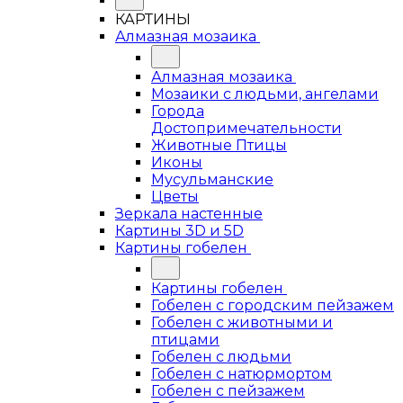
КАРТИНЫ
Алмазная мозаика
Алмазная мозаика
Мозаики с людьми, ангелами
Города
Достопримечательности
Животные Птицы
Иконы
Мусульманские
Цветы
Зеркала настенные
Картины 3D и 5D
Картины гобелен
Картины гобелен
Гобелен с городским пейзажем
Гобелен с животными и
птицами
Гобелен с людьми
Гобелен с натюрмортом
Гобелен с пейзажем