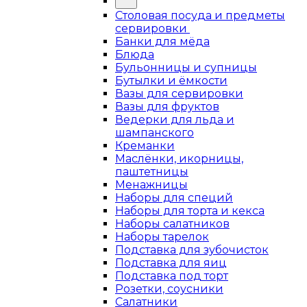
Столовая посуда и предметы
сервировки
Банки для мёда
Блюда
Бульонницы и супницы
Бутылки и ёмкости
Вазы для сервировки
Вазы для фруктов
Ведерки для льда и
шампанского
Креманки
Маслёнки, икорницы,
паштетницы
Менажницы
Наборы для специй
Наборы для торта и кекса
Наборы салатников
Наборы тарелок
Подставка для зубочисток
Подставка для яиц
Подставка под торт
Розетки, соусники
Салатники