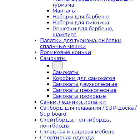
туризма
Мангалы
Наборы для барбекю
Наборы для пикника
Решетки для барбекю,
шампура
Палатки для туризма, рыбалки,
спальные мешки
Роликовые коньки
Самокаты
Самокаты
Коробки для самокатов
Самокаты двухколесные
Самокаты трехколесные
Самокаты трюковые
Санки, ледянки, лопатки
Сапборд для плавания / SUP-доска /
Sup board
Скейтборды, пенниборды,
лонгборды
Складная и садовая мебель
Спортивная одежда