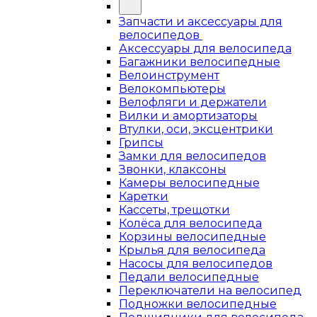
Запчасти и аксессуары для
велосипедов
Аксессуары для велосипеда
Багажники велосипедные
Велоинструмент
Велокомпьютеры
Велофляги и держатели
Вилки и амортизаторы
Втулки, оси, эксцентрики
Грипсы
Замки для велосипедов
Звонки, клаксоны
Камеры велосипедные
Каретки
Кассеты, трещотки
Колёса для велосипеда
Корзины велосипедные
Крылья для велосипеда
Насосы для велосипедов
Педали велосипедные
Переключатели на велосипед
Подножки велосипедные