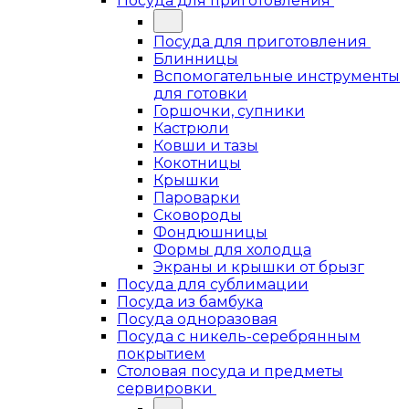
Посуда для приготовления
Посуда для приготовления
Блинницы
Вспомогательные инструменты
для готовки
Горшочки, супники
Кастрюли
Ковши и тазы
Кокотницы
Крышки
Пароварки
Сковороды
Фондюшницы
Формы для холодца
Экраны и крышки от брызг
Посуда для сублимации
Посуда из бамбука
Посуда одноразовая
Посуда с никель-серебрянным
покрытием
Столовая посуда и предметы
сервировки