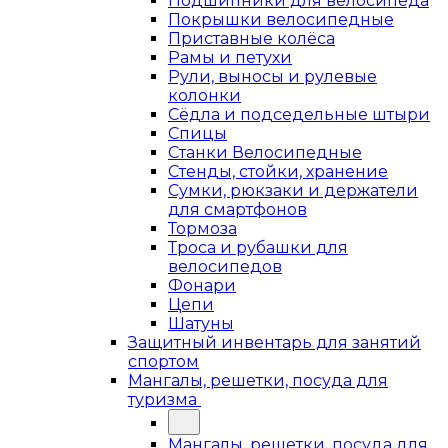
Подшипники для велосипеда
Покрышки велосипедные
Приставные колёса
Рамы и петухи
Рули, выносы и рулевые
колонки
Сёдла и подседельные штыри
Спицы
Станки Велосипедные
Стенды, стойки, хранение
Сумки, рюкзаки и держатели
для смартфонов
Тормоза
Троса и рубашки для
велосипедов
Фонари
Цепи
Шатуны
Защитный инвентарь для занятий
спортом
Мангалы, решетки, посуда для
туризма
Мангалы, решетки, посуда для