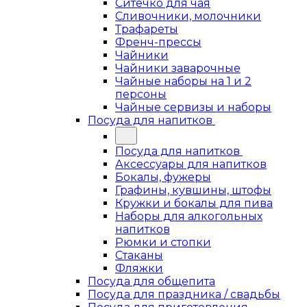
Ситечко для чая
Сливочники, молочники
Трафареты
Френч-прессы
Чайники
Чайники заварочные
Чайные наборы на 1 и 2
персоны
Чайные сервизы и наборы
Посуда для напитков
Посуда для напитков
Аксессуары для напитков
Бокалы, фужеры
Графины, кувшины, штофы
Кружки и бокалы для пива
Наборы для алкогольных
напитков
Рюмки и стопки
Стаканы
Фляжки
Посуда для общепита
Посуда для праздника / свадьбы