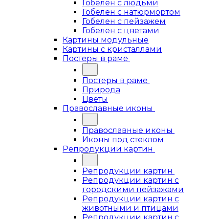
Гобелен с людьми
Гобелен с натюрмортом
Гобелен с пейзажем
Гобелен с цветами
Картины модульные
Картины с кристаллами
Постеры в раме
Постеры в раме
Природа
Цветы
Православные иконы
Православные иконы
Иконы под стеклом
Репродукции картин
Репродукции картин
Репродукции картин с
городскими пейзажами
Репродукции картин с
животными и птицами
Репродукции картин с