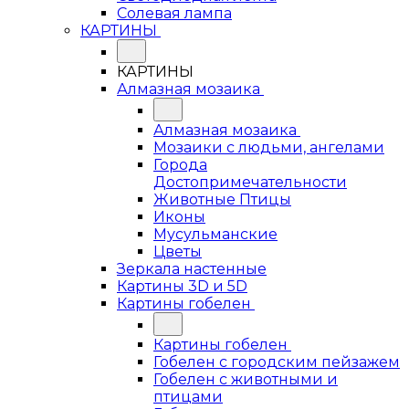
Солевая лампа
КАРТИНЫ
КАРТИНЫ
Алмазная мозаика
Алмазная мозаика
Мозаики с людьми, ангелами
Города
Достопримечательности
Животные Птицы
Иконы
Мусульманские
Цветы
Зеркала настенные
Картины 3D и 5D
Картины гобелен
Картины гобелен
Гобелен с городским пейзажем
Гобелен с животными и
птицами