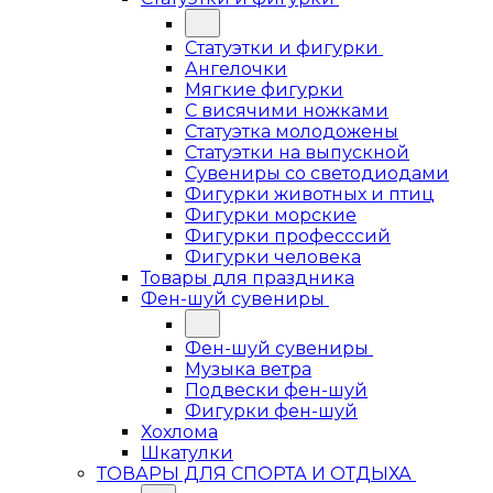
Статуэтки и фигурки
Ангелочки
Мягкие фигурки
С висячими ножками
Статуэтка молодожены
Статуэтки на выпускной
Сувениры со светодиодами
Фигурки животных и птиц
Фигурки морские
Фигурки професссий
Фигурки человека
Товары для праздника
Фен-шуй сувениры
Фен-шуй сувениры
Музыка ветра
Подвески фен-шуй
Фигурки фен-шуй
Хохлома
Шкатулки
ТОВАРЫ ДЛЯ СПОРТА И ОТДЫХА