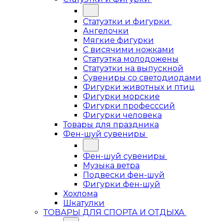
Статуэтки и фигурки
Ангелочки
Мягкие фигурки
С висячими ножками
Статуэтка молодожены
Статуэтки на выпускной
Сувениры со светодиодами
Фигурки животных и птиц
Фигурки морские
Фигурки професссий
Фигурки человека
Товары для праздника
Фен-шуй сувениры
Фен-шуй сувениры
Музыка ветра
Подвески фен-шуй
Фигурки фен-шуй
Хохлома
Шкатулки
ТОВАРЫ ДЛЯ СПОРТА И ОТДЫХА