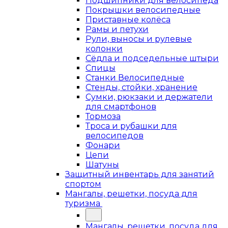
Подшипники для велосипеда
Покрышки велосипедные
Приставные колёса
Рамы и петухи
Рули, выносы и рулевые
колонки
Сёдла и подседельные штыри
Спицы
Станки Велосипедные
Стенды, стойки, хранение
Сумки, рюкзаки и держатели
для смартфонов
Тормоза
Троса и рубашки для
велосипедов
Фонари
Цепи
Шатуны
Защитный инвентарь для занятий
спортом
Мангалы, решетки, посуда для
туризма
Мангалы, решетки, посуда для