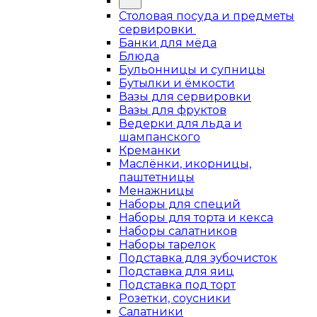
Столовая посуда и предметы
сервировки
Банки для мёда
Блюда
Бульонницы и супницы
Бутылки и ёмкости
Вазы для сервировки
Вазы для фруктов
Ведерки для льда и
шампанского
Креманки
Маслёнки, икорницы,
паштетницы
Менажницы
Наборы для специй
Наборы для торта и кекса
Наборы салатников
Наборы тарелок
Подставка для зубочисток
Подставка для яиц
Подставка под торт
Розетки, соусники
Салатники