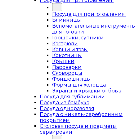
Посуда для приготовления
Посуда для приготовления
Блинницы
Вспомогательные инструменты
для готовки
Горшочки, супники
Кастрюли
Ковши и тазы
Кокотницы
Крышки
Пароварки
Сковороды
Фондюшницы
Формы для холодца
Экраны и крышки от брызг
Посуда для сублимации
Посуда из бамбука
Посуда одноразовая
Посуда с никель-серебрянным
покрытием
Столовая посуда и предметы
сервировки