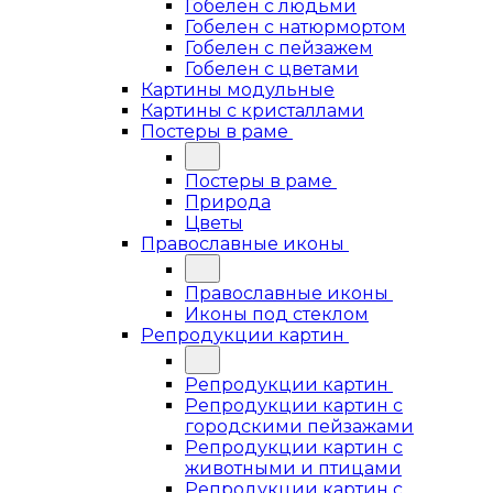
Гобелен с людьми
Гобелен с натюрмортом
Гобелен с пейзажем
Гобелен с цветами
Картины модульные
Картины с кристаллами
Постеры в раме
Постеры в раме
Природа
Цветы
Православные иконы
Православные иконы
Иконы под стеклом
Репродукции картин
Репродукции картин
Репродукции картин с
городскими пейзажами
Репродукции картин с
животными и птицами
Репродукции картин с