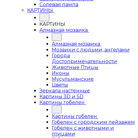
Солевая лампа
КАРТИНЫ
КАРТИНЫ
Алмазная мозаика
Алмазная мозаика
Мозаики с людьми, ангелами
Города
Достопримечательности
Животные Птицы
Иконы
Мусульманские
Цветы
Зеркала настенные
Картины 3D и 5D
Картины гобелен
Картины гобелен
Гобелен с городским пейзажем
Гобелен с животными и
птицами