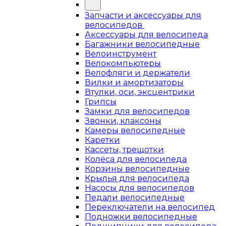
Запчасти и аксессуары для
велосипедов
Аксессуары для велосипеда
Багажники велосипедные
Велоинструмент
Велокомпьютеры
Велофляги и держатели
Вилки и амортизаторы
Втулки, оси, эксцентрики
Грипсы
Замки для велосипедов
Звонки, клаксоны
Камеры велосипедные
Каретки
Кассеты, трещотки
Колёса для велосипеда
Корзины велосипедные
Крылья для велосипеда
Насосы для велосипедов
Педали велосипедные
Переключатели на велосипед
Подножки велосипедные