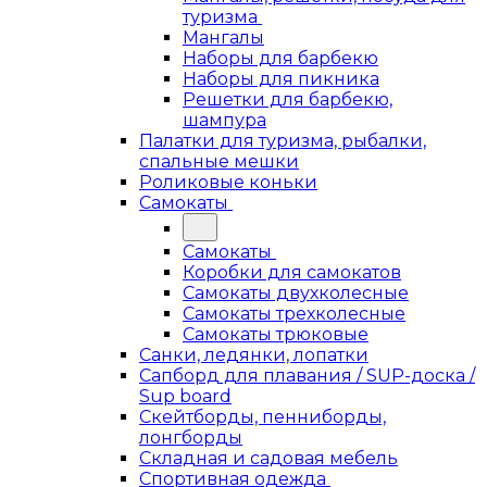
туризма
Мангалы
Наборы для барбекю
Наборы для пикника
Решетки для барбекю,
шампура
Палатки для туризма, рыбалки,
спальные мешки
Роликовые коньки
Самокаты
Самокаты
Коробки для самокатов
Самокаты двухколесные
Самокаты трехколесные
Самокаты трюковые
Санки, ледянки, лопатки
Сапборд для плавания / SUP-доска /
Sup board
Скейтборды, пенниборды,
лонгборды
Складная и садовая мебель
Спортивная одежда