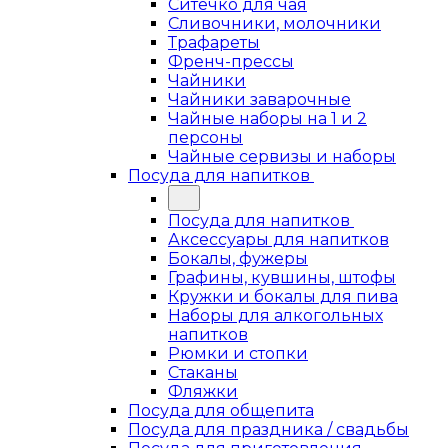
Ситечко для чая
Сливочники, молочники
Трафареты
Френч-прессы
Чайники
Чайники заварочные
Чайные наборы на 1 и 2
персоны
Чайные сервизы и наборы
Посуда для напитков
Посуда для напитков
Аксессуары для напитков
Бокалы, фужеры
Графины, кувшины, штофы
Кружки и бокалы для пива
Наборы для алкогольных
напитков
Рюмки и стопки
Стаканы
Фляжки
Посуда для общепита
Посуда для праздника / свадьбы