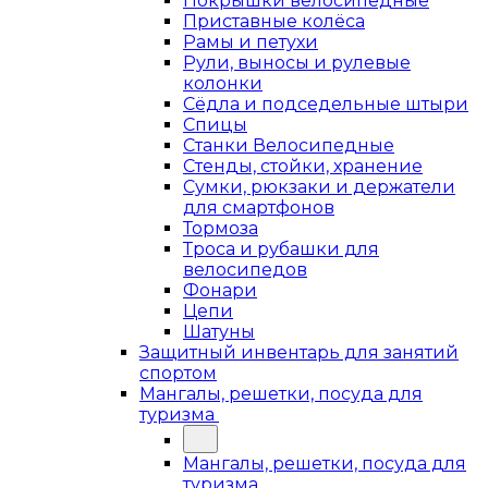
Покрышки велосипедные
Приставные колёса
Рамы и петухи
Рули, выносы и рулевые
колонки
Сёдла и подседельные штыри
Спицы
Станки Велосипедные
Стенды, стойки, хранение
Сумки, рюкзаки и держатели
для смартфонов
Тормоза
Троса и рубашки для
велосипедов
Фонари
Цепи
Шатуны
Защитный инвентарь для занятий
спортом
Мангалы, решетки, посуда для
туризма
Мангалы, решетки, посуда для
туризма