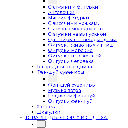
Статуэтки и фигурки
Ангелочки
Мягкие фигурки
С висячими ножками
Статуэтка молодожены
Статуэтки на выпускной
Сувениры со светодиодами
Фигурки животных и птиц
Фигурки морские
Фигурки професссий
Фигурки человека
Товары для праздника
Фен-шуй сувениры
Фен-шуй сувениры
Музыка ветра
Подвески фен-шуй
Фигурки фен-шуй
Хохлома
Шкатулки
ТОВАРЫ ДЛЯ СПОРТА И ОТДЫХА