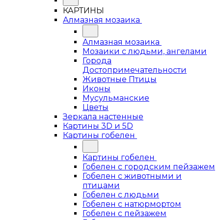
КАРТИНЫ
Алмазная мозаика
Алмазная мозаика
Мозаики с людьми, ангелами
Города
Достопримечательности
Животные Птицы
Иконы
Мусульманские
Цветы
Зеркала настенные
Картины 3D и 5D
Картины гобелен
Картины гобелен
Гобелен с городским пейзажем
Гобелен с животными и
птицами
Гобелен с людьми
Гобелен с натюрмортом
Гобелен с пейзажем