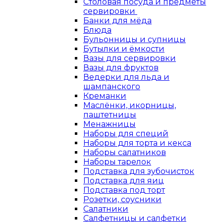
Столовая посуда и предметы
сервировки
Банки для мёда
Блюда
Бульонницы и супницы
Бутылки и ёмкости
Вазы для сервировки
Вазы для фруктов
Ведерки для льда и
шампанского
Креманки
Маслёнки, икорницы,
паштетницы
Менажницы
Наборы для специй
Наборы для торта и кекса
Наборы салатников
Наборы тарелок
Подставка для зубочисток
Подставка для яиц
Подставка под торт
Розетки, соусники
Салатники
Салфетницы и салфетки