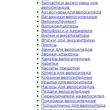
Запчасти и аксессуары для
велосипедов
Аксессуары для велосипеда
Багажники велосипедные
Велоинструмент
Велокомпьютеры
Велофляги и держатели
Вилки и амортизаторы
Втулки, оси, эксцентрики
Грипсы
Замки для велосипедов
Звонки, клаксоны
Камеры велосипедные
Каретки
Кассеты, трещотки
Колёса для велосипеда
Корзины велосипедные
Крылья для велосипеда
Насосы для велосипедов
Педали велосипедные
Переключатели на велосипед
Подножки велосипедные
Подшипники для велосипеда