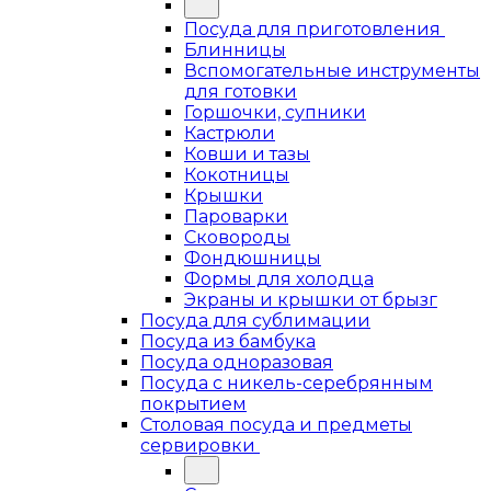
Посуда для приготовления
Блинницы
Вспомогательные инструменты
для готовки
Горшочки, супники
Кастрюли
Ковши и тазы
Кокотницы
Крышки
Пароварки
Сковороды
Фондюшницы
Формы для холодца
Экраны и крышки от брызг
Посуда для сублимации
Посуда из бамбука
Посуда одноразовая
Посуда с никель-серебрянным
покрытием
Столовая посуда и предметы
сервировки