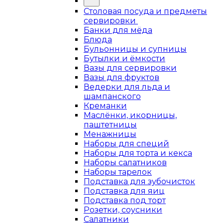
Столовая посуда и предметы
сервировки
Банки для мёда
Блюда
Бульонницы и супницы
Бутылки и ёмкости
Вазы для сервировки
Вазы для фруктов
Ведерки для льда и
шампанского
Креманки
Маслёнки, икорницы,
паштетницы
Менажницы
Наборы для специй
Наборы для торта и кекса
Наборы салатников
Наборы тарелок
Подставка для зубочисток
Подставка для яиц
Подставка под торт
Розетки, соусники
Салатники