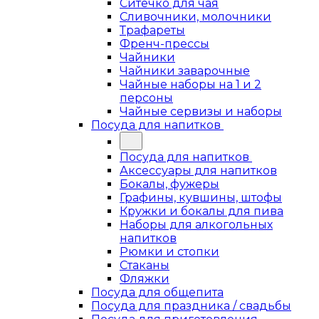
Ситечко для чая
Сливочники, молочники
Трафареты
Френч-прессы
Чайники
Чайники заварочные
Чайные наборы на 1 и 2
персоны
Чайные сервизы и наборы
Посуда для напитков
Посуда для напитков
Аксессуары для напитков
Бокалы, фужеры
Графины, кувшины, штофы
Кружки и бокалы для пива
Наборы для алкогольных
напитков
Рюмки и стопки
Стаканы
Фляжки
Посуда для общепита
Посуда для праздника / свадьбы