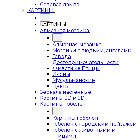
Солевая лампа
КАРТИНЫ
КАРТИНЫ
Алмазная мозаика
Алмазная мозаика
Мозаики с людьми, ангелами
Города
Достопримечательности
Животные Птицы
Иконы
Мусульманские
Цветы
Зеркала настенные
Картины 3D и 5D
Картины гобелен
Картины гобелен
Гобелен с городским пейзажем
Гобелен с животными и
птицами