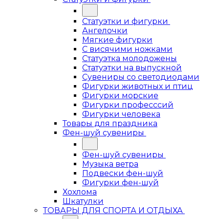
Статуэтки и фигурки
Ангелочки
Мягкие фигурки
С висячими ножками
Статуэтка молодожены
Статуэтки на выпускной
Сувениры со светодиодами
Фигурки животных и птиц
Фигурки морские
Фигурки професссий
Фигурки человека
Товары для праздника
Фен-шуй сувениры
Фен-шуй сувениры
Музыка ветра
Подвески фен-шуй
Фигурки фен-шуй
Хохлома
Шкатулки
ТОВАРЫ ДЛЯ СПОРТА И ОТДЫХА