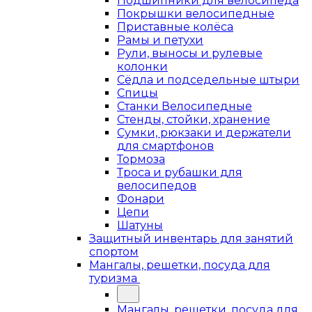
Подшипники для велосипеда
Покрышки велосипедные
Приставные колёса
Рамы и петухи
Рули, выносы и рулевые
колонки
Сёдла и подседельные штыри
Спицы
Станки Велосипедные
Стенды, стойки, хранение
Сумки, рюкзаки и держатели
для смартфонов
Тормоза
Троса и рубашки для
велосипедов
Фонари
Цепи
Шатуны
Защитный инвентарь для занятий
спортом
Мангалы, решетки, посуда для
туризма
Мангалы, решетки, посуда для