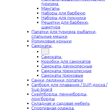
туризма
Мангалы
Наборы для барбекю
Наборы для пикника
Решетки для барбекю,
шампура
Палатки для туризма, рыбалки,
спальные мешки
Роликовые коньки
Самокаты
Самокаты
Коробки для самокатов
Самокаты двухколесные
Самокаты трехколесные
Самокаты трюковые
Санки, ледянки, лопатки
Сапборд для плавания / SUP-доска /
Sup board
Скейтборды, пенниборды,
лонгборды
Складная и садовая мебель
Спортивная одежда