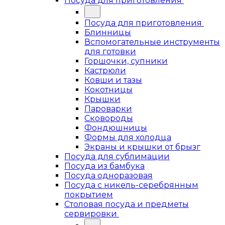
Посуда для приготовления
Посуда для приготовления
Блинницы
Вспомогательные инструменты
для готовки
Горшочки, супники
Кастрюли
Ковши и тазы
Кокотницы
Крышки
Пароварки
Сковороды
Фондюшницы
Формы для холодца
Экраны и крышки от брызг
Посуда для сублимации
Посуда из бамбука
Посуда одноразовая
Посуда с никель-серебрянным
покрытием
Столовая посуда и предметы
сервировки