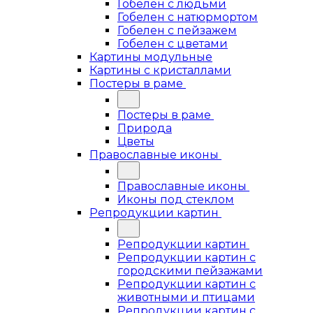
Гобелен с людьми
Гобелен с натюрмортом
Гобелен с пейзажем
Гобелен с цветами
Картины модульные
Картины с кристаллами
Постеры в раме
Постеры в раме
Природа
Цветы
Православные иконы
Православные иконы
Иконы под стеклом
Репродукции картин
Репродукции картин
Репродукции картин с
городскими пейзажами
Репродукции картин с
животными и птицами
Репродукции картин с