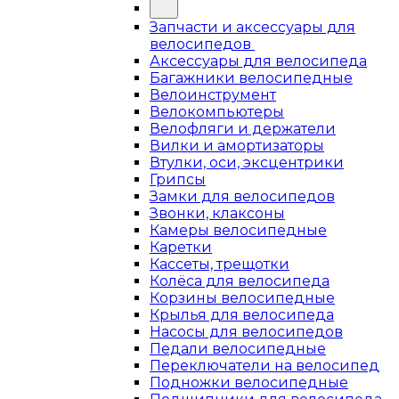
Запчасти и аксессуары для
велосипедов
Аксессуары для велосипеда
Багажники велосипедные
Велоинструмент
Велокомпьютеры
Велофляги и держатели
Вилки и амортизаторы
Втулки, оси, эксцентрики
Грипсы
Замки для велосипедов
Звонки, клаксоны
Камеры велосипедные
Каретки
Кассеты, трещотки
Колёса для велосипеда
Корзины велосипедные
Крылья для велосипеда
Насосы для велосипедов
Педали велосипедные
Переключатели на велосипед
Подножки велосипедные