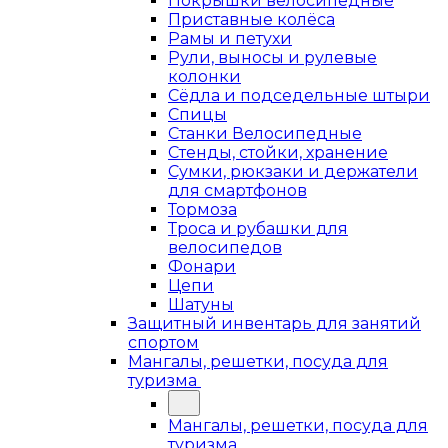
Покрышки велосипедные
Приставные колёса
Рамы и петухи
Рули, выносы и рулевые
колонки
Сёдла и подседельные штыри
Спицы
Станки Велосипедные
Стенды, стойки, хранение
Сумки, рюкзаки и держатели
для смартфонов
Тормоза
Троса и рубашки для
велосипедов
Фонари
Цепи
Шатуны
Защитный инвентарь для занятий
спортом
Мангалы, решетки, посуда для
туризма
Мангалы, решетки, посуда для
туризма