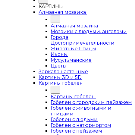
КАРТИНЫ
Алмазная мозаика
Алмазная мозаика
Мозаики с людьми, ангелами
Города
Достопримечательности
Животные Птицы
Иконы
Мусульманские
Цветы
Зеркала настенные
Картины 3D и 5D
Картины гобелен
Картины гобелен
Гобелен с городским пейзажем
Гобелен с животными и
птицами
Гобелен с людьми
Гобелен с натюрмортом
Гобелен с пейзажем