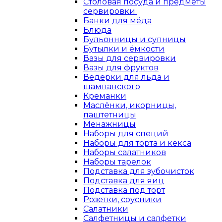
Столовая посуда и предметы
сервировки
Банки для мёда
Блюда
Бульонницы и супницы
Бутылки и ёмкости
Вазы для сервировки
Вазы для фруктов
Ведерки для льда и
шампанского
Креманки
Маслёнки, икорницы,
паштетницы
Менажницы
Наборы для специй
Наборы для торта и кекса
Наборы салатников
Наборы тарелок
Подставка для зубочисток
Подставка для яиц
Подставка под торт
Розетки, соусники
Салатники
Салфетницы и салфетки