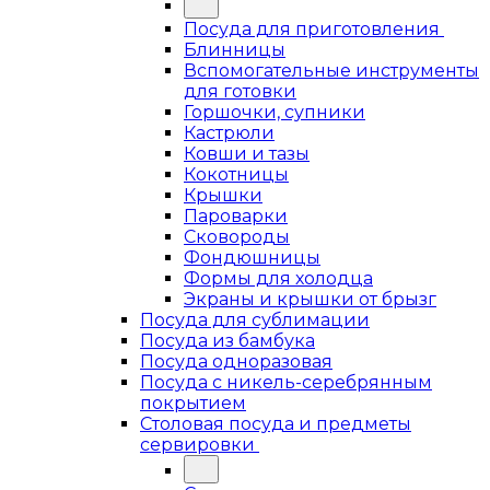
Посуда для приготовления
Блинницы
Вспомогательные инструменты
для готовки
Горшочки, супники
Кастрюли
Ковши и тазы
Кокотницы
Крышки
Пароварки
Сковороды
Фондюшницы
Формы для холодца
Экраны и крышки от брызг
Посуда для сублимации
Посуда из бамбука
Посуда одноразовая
Посуда с никель-серебрянным
покрытием
Столовая посуда и предметы
сервировки