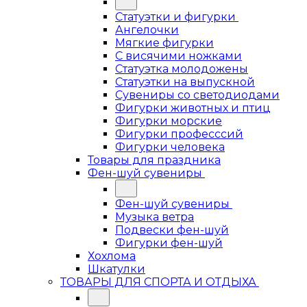
Статуэтки и фигурки
Ангелочки
Мягкие фигурки
С висячими ножками
Статуэтка молодожены
Статуэтки на выпускной
Сувениры со светодиодами
Фигурки животных и птиц
Фигурки морские
Фигурки професссий
Фигурки человека
Товары для праздника
Фен-шуй сувениры
Фен-шуй сувениры
Музыка ветра
Подвески фен-шуй
Фигурки фен-шуй
Хохлома
Шкатулки
ТОВАРЫ ДЛЯ СПОРТА И ОТДЫХА