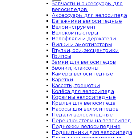
Запчасти и аксессуары для
велосипедов
Аксессуары для велосипеда
Багажники велосипедные
Велоинструмент
Велокомпьютеры
Велофляги и держатели
Вилки и амортизаторы
Втулки, оси, эксцентрики
Грипсы
Замки для велосипедов
Звонки, клаксоны
Камеры велосипедные
Каретки
Кассеты, трещотки
Колёса для велосипеда
Корзины велосипедные
Крылья для велосипеда
Насосы для велосипедов
Педали велосипедные
Переключатели на велосипед
Подножки велосипедные
Подшипники для велосипеда