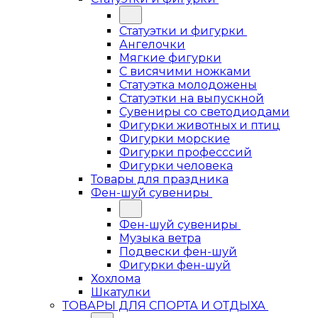
Статуэтки и фигурки
Ангелочки
Мягкие фигурки
С висячими ножками
Статуэтка молодожены
Статуэтки на выпускной
Сувениры со светодиодами
Фигурки животных и птиц
Фигурки морские
Фигурки професссий
Фигурки человека
Товары для праздника
Фен-шуй сувениры
Фен-шуй сувениры
Музыка ветра
Подвески фен-шуй
Фигурки фен-шуй
Хохлома
Шкатулки
ТОВАРЫ ДЛЯ СПОРТА И ОТДЫХА