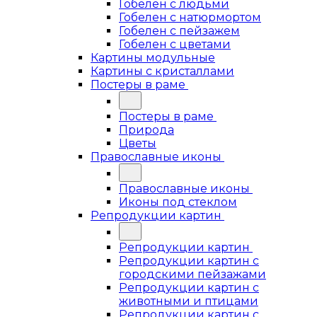
Гобелен с людьми
Гобелен с натюрмортом
Гобелен с пейзажем
Гобелен с цветами
Картины модульные
Картины с кристаллами
Постеры в раме
Постеры в раме
Природа
Цветы
Православные иконы
Православные иконы
Иконы под стеклом
Репродукции картин
Репродукции картин
Репродукции картин с
городскими пейзажами
Репродукции картин с
животными и птицами
Репродукции картин с