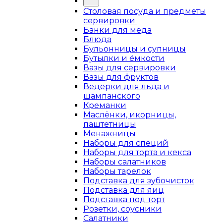
Столовая посуда и предметы
сервировки
Банки для мёда
Блюда
Бульонницы и супницы
Бутылки и ёмкости
Вазы для сервировки
Вазы для фруктов
Ведерки для льда и
шампанского
Креманки
Маслёнки, икорницы,
паштетницы
Менажницы
Наборы для специй
Наборы для торта и кекса
Наборы салатников
Наборы тарелок
Подставка для зубочисток
Подставка для яиц
Подставка под торт
Розетки, соусники
Салатники