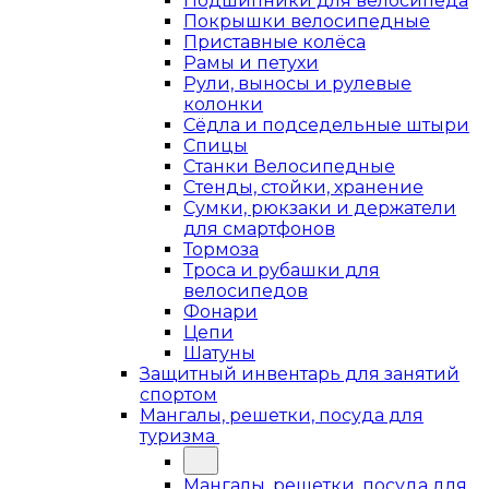
Подшипники для велосипеда
Покрышки велосипедные
Приставные колёса
Рамы и петухи
Рули, выносы и рулевые
колонки
Сёдла и подседельные штыри
Спицы
Станки Велосипедные
Стенды, стойки, хранение
Сумки, рюкзаки и держатели
для смартфонов
Тормоза
Троса и рубашки для
велосипедов
Фонари
Цепи
Шатуны
Защитный инвентарь для занятий
спортом
Мангалы, решетки, посуда для
туризма
Мангалы, решетки, посуда для