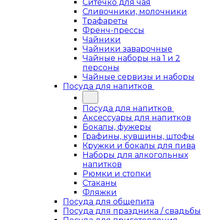
Ситечко для чая
Сливочники, молочники
Трафареты
Френч-прессы
Чайники
Чайники заварочные
Чайные наборы на 1 и 2
персоны
Чайные сервизы и наборы
Посуда для напитков
Посуда для напитков
Аксессуары для напитков
Бокалы, фужеры
Графины, кувшины, штофы
Кружки и бокалы для пива
Наборы для алкогольных
напитков
Рюмки и стопки
Стаканы
Фляжки
Посуда для общепита
Посуда для праздника / свадьбы