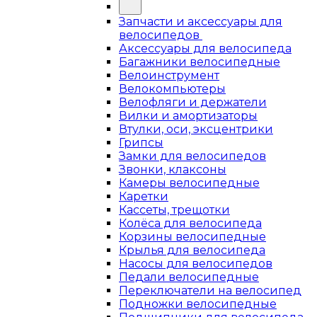
Запчасти и аксессуары для
велосипедов
Аксессуары для велосипеда
Багажники велосипедные
Велоинструмент
Велокомпьютеры
Велофляги и держатели
Вилки и амортизаторы
Втулки, оси, эксцентрики
Грипсы
Замки для велосипедов
Звонки, клаксоны
Камеры велосипедные
Каретки
Кассеты, трещотки
Колёса для велосипеда
Корзины велосипедные
Крылья для велосипеда
Насосы для велосипедов
Педали велосипедные
Переключатели на велосипед
Подножки велосипедные