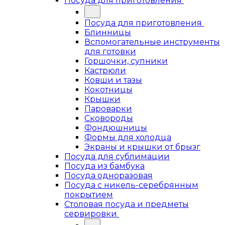
Посуда для приготовления
Посуда для приготовления
Блинницы
Вспомогательные инструменты
для готовки
Горшочки, супники
Кастрюли
Ковши и тазы
Кокотницы
Крышки
Пароварки
Сковороды
Фондюшницы
Формы для холодца
Экраны и крышки от брызг
Посуда для сублимации
Посуда из бамбука
Посуда одноразовая
Посуда с никель-серебрянным
покрытием
Столовая посуда и предметы
сервировки