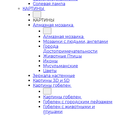
Солевая лампа
КАРТИНЫ
КАРТИНЫ
Алмазная мозаика
Алмазная мозаика
Мозаики с людьми, ангелами
Города
Достопримечательности
Животные Птицы
Иконы
Мусульманские
Цветы
Зеркала настенные
Картины 3D и 5D
Картины гобелен
Картины гобелен
Гобелен с городским пейзажем
Гобелен с животными и
птицами