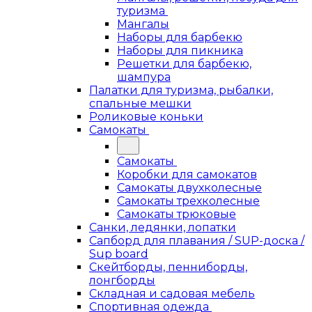
туризма
Мангалы
Наборы для барбекю
Наборы для пикника
Решетки для барбекю,
шампура
Палатки для туризма, рыбалки,
спальные мешки
Роликовые коньки
Самокаты
Самокаты
Коробки для самокатов
Самокаты двухколесные
Самокаты трехколесные
Самокаты трюковые
Санки, ледянки, лопатки
Сапборд для плавания / SUP-доска /
Sup board
Скейтборды, пенниборды,
лонгборды
Складная и садовая мебель
Спортивная одежда