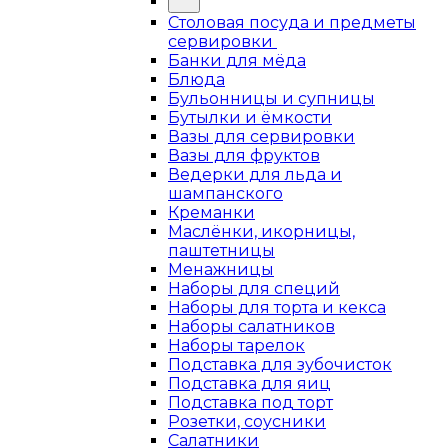
Столовая посуда и предметы
сервировки
Банки для мёда
Блюда
Бульонницы и супницы
Бутылки и ёмкости
Вазы для сервировки
Вазы для фруктов
Ведерки для льда и
шампанского
Креманки
Маслёнки, икорницы,
паштетницы
Менажницы
Наборы для специй
Наборы для торта и кекса
Наборы салатников
Наборы тарелок
Подставка для зубочисток
Подставка для яиц
Подставка под торт
Розетки, соусники
Салатники