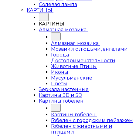
Солевая лампа
КАРТИНЫ
КАРТИНЫ
Алмазная мозаика
Алмазная мозаика
Мозаики с людьми, ангелами
Города
Достопримечательности
Животные Птицы
Иконы
Мусульманские
Цветы
Зеркала настенные
Картины 3D и 5D
Картины гобелен
Картины гобелен
Гобелен с городским пейзажем
Гобелен с животными и
птицами