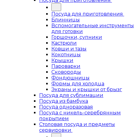
Посуда для приготовления
Посуда для приготовления
Блинницы
Вспомогательные инструменты
для готовки
Горшочки, супники
Кастрюли
Ковши и тазы
Кокотницы
Крышки
Пароварки
Сковороды
Фондюшницы
Формы для холодца
Экраны и крышки от брызг
Посуда для сублимации
Посуда из бамбука
Посуда одноразовая
Посуда с никель-серебрянным
покрытием
Столовая посуда и предметы
сервировки