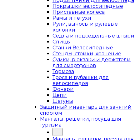
Подшипники для велосипеда
Покрышки велосипедные
Приставные колёса
Рамы и петухи
Рули, выносы и рулевые
колонки
Сёдла и подседельные штыри
Спицы
Станки Велосипедные
Стенды, стойки, хранение
Сумки, рюкзаки и держатели
для смартфонов
Тормоза
Троса и рубашки для
велосипедов
Фонари
Цепи
Шатуны
Защитный инвентарь для занятий
спортом
Мангалы, решетки, посуда для
туризма
Мангалы, решетки, посуда для