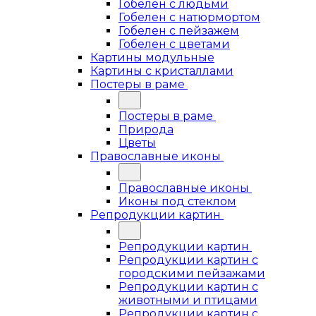
Гобелен с людьми
Гобелен с натюрмортом
Гобелен с пейзажем
Гобелен с цветами
Картины модульные
Картины с кристаллами
Постеры в раме
Постеры в раме
Природа
Цветы
Православные иконы
Православные иконы
Иконы под стеклом
Репродукции картин
Репродукции картин
Репродукции картин с
городскими пейзажами
Репродукции картин с
животными и птицами
Репродукции картин с