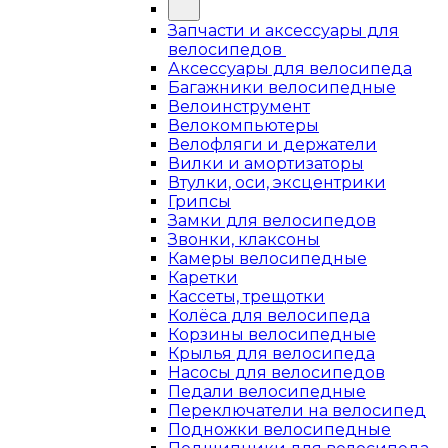
Запчасти и аксессуары для
велосипедов
Аксессуары для велосипеда
Багажники велосипедные
Велоинструмент
Велокомпьютеры
Велофляги и держатели
Вилки и амортизаторы
Втулки, оси, эксцентрики
Грипсы
Замки для велосипедов
Звонки, клаксоны
Камеры велосипедные
Каретки
Кассеты, трещотки
Колёса для велосипеда
Корзины велосипедные
Крылья для велосипеда
Насосы для велосипедов
Педали велосипедные
Переключатели на велосипед
Подножки велосипедные