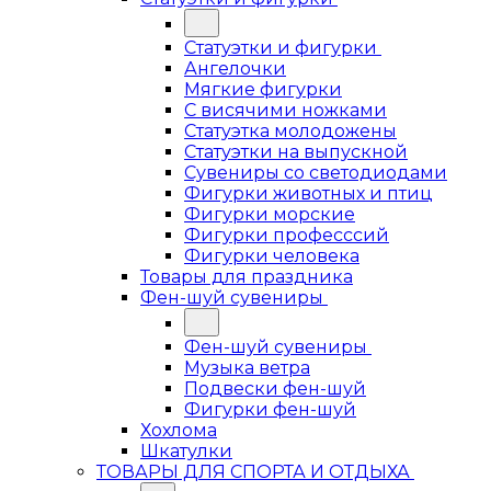
Статуэтки и фигурки
Ангелочки
Мягкие фигурки
С висячими ножками
Статуэтка молодожены
Статуэтки на выпускной
Сувениры со светодиодами
Фигурки животных и птиц
Фигурки морские
Фигурки професссий
Фигурки человека
Товары для праздника
Фен-шуй сувениры
Фен-шуй сувениры
Музыка ветра
Подвески фен-шуй
Фигурки фен-шуй
Хохлома
Шкатулки
ТОВАРЫ ДЛЯ СПОРТА И ОТДЫХА