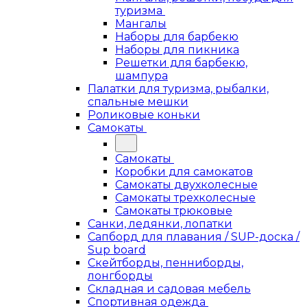
туризма
Мангалы
Наборы для барбекю
Наборы для пикника
Решетки для барбекю,
шампура
Палатки для туризма, рыбалки,
спальные мешки
Роликовые коньки
Самокаты
Самокаты
Коробки для самокатов
Самокаты двухколесные
Самокаты трехколесные
Самокаты трюковые
Санки, ледянки, лопатки
Сапборд для плавания / SUP-доска /
Sup board
Скейтборды, пенниборды,
лонгборды
Складная и садовая мебель
Спортивная одежда