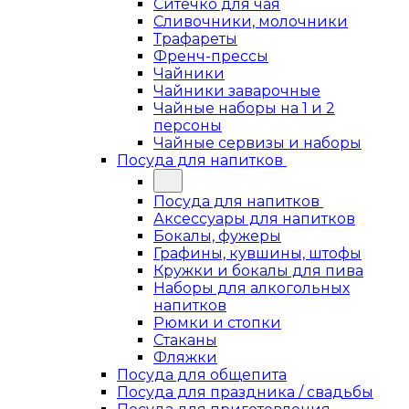
Ситечко для чая
Сливочники, молочники
Трафареты
Френч-прессы
Чайники
Чайники заварочные
Чайные наборы на 1 и 2
персоны
Чайные сервизы и наборы
Посуда для напитков
Посуда для напитков
Аксессуары для напитков
Бокалы, фужеры
Графины, кувшины, штофы
Кружки и бокалы для пива
Наборы для алкогольных
напитков
Рюмки и стопки
Стаканы
Фляжки
Посуда для общепита
Посуда для праздника / свадьбы