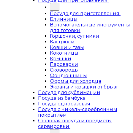
Посуда для приготовления
Посуда для приготовления
Блинницы
Вспомогательные инструменты
для готовки
Горшочки, супники
Кастрюли
Ковши и тазы
Кокотницы
Крышки
Пароварки
Сковороды
Фондюшницы
Формы для холодца
Экраны и крышки от брызг
Посуда для сублимации
Посуда из бамбука
Посуда одноразовая
Посуда с никель-серебрянным
покрытием
Столовая посуда и предметы
сервировки