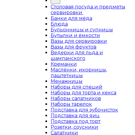
Столовая посуда и предметы
сервировки
Банки для мёда
Блюда
Бульонницы и супницы
Бутылки и ёмкости
Вазы для сервировки
Вазы для фруктов
Ведерки для льда и
шампанского
Креманки
Маслёнки, икорницы,
паштетницы
Менажницы
Наборы для специй
Наборы для торта и кекса
Наборы салатников
Наборы тарелок
Подставка для зубочисток
Подставка для яиц
Подставка под торт
Розетки, соусники
Салатники