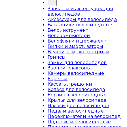
Запчасти и аксессуары для
велосипедов
Аксессуары для велосипеда
Багажники велосипедные
Велоинструмент
Велокомпьютеры
Велофляги и держатели
Вилки и амортизаторы
Втулки, оси, эксцентрики
Грипсы
Замки для велосипедов
Звонки, клаксоны
Камеры велосипедные
Каретки
Кассеты, трещотки
Колёса для велосипеда
Корзины велосипедные
Крылья для велосипеда
Насосы для велосипедов
Педали велосипедные
Переключатели на велосипед
Подножки велосипедные