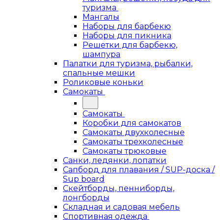
туризма
Мангалы
Наборы для барбекю
Наборы для пикника
Решетки для барбекю,
шампура
Палатки для туризма, рыбалки,
спальные мешки
Роликовые коньки
Самокаты
Самокаты
Коробки для самокатов
Самокаты двухколесные
Самокаты трехколесные
Самокаты трюковые
Санки, ледянки, лопатки
Сапборд для плавания / SUP-доска /
Sup board
Скейтборды, пенниборды,
лонгборды
Складная и садовая мебель
Спортивная одежда