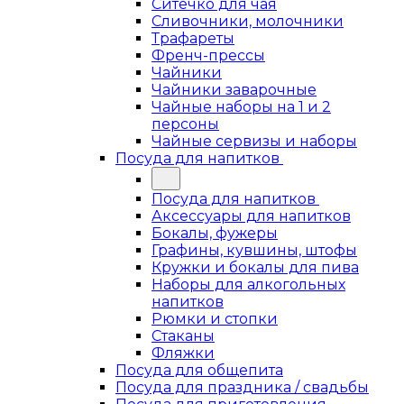
Ситечко для чая
Сливочники, молочники
Трафареты
Френч-прессы
Чайники
Чайники заварочные
Чайные наборы на 1 и 2
персоны
Чайные сервизы и наборы
Посуда для напитков
Посуда для напитков
Аксессуары для напитков
Бокалы, фужеры
Графины, кувшины, штофы
Кружки и бокалы для пива
Наборы для алкогольных
напитков
Рюмки и стопки
Стаканы
Фляжки
Посуда для общепита
Посуда для праздника / свадьбы