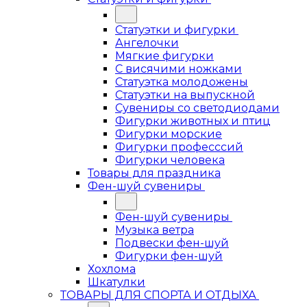
Статуэтки и фигурки
Ангелочки
Мягкие фигурки
С висячими ножками
Статуэтка молодожены
Статуэтки на выпускной
Сувениры со светодиодами
Фигурки животных и птиц
Фигурки морские
Фигурки професссий
Фигурки человека
Товары для праздника
Фен-шуй сувениры
Фен-шуй сувениры
Музыка ветра
Подвески фен-шуй
Фигурки фен-шуй
Хохлома
Шкатулки
ТОВАРЫ ДЛЯ СПОРТА И ОТДЫХА