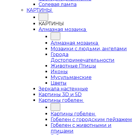
Солевая лампа
КАРТИНЫ
КАРТИНЫ
Алмазная мозаика
Алмазная мозаика
Мозаики с людьми, ангелами
Города
Достопримечательности
Животные Птицы
Иконы
Мусульманские
Цветы
Зеркала настенные
Картины 3D и 5D
Картины гобелен
Картины гобелен
Гобелен с городским пейзажем
Гобелен с животными и
птицами