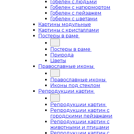
Гобелен с людьми
Гобелен с натюрмортом
Гобелен с пейзажем
Гобелен с цветами
Картины модульные
Картины с кристаллами
Постеры в раме
Постеры в раме
Природа
Цветы
Православные иконы
Православные иконы
Иконы под стеклом
Репродукции картин
Репродукции картин
Репродукции картин с
городскими пейзажами
Репродукции картин с
животными и птицами
Репродукции картин с