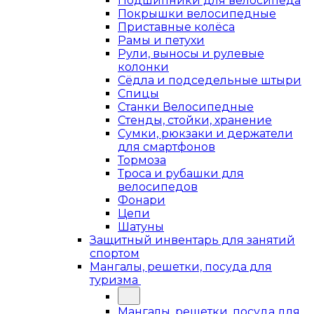
Подшипники для велосипеда
Покрышки велосипедные
Приставные колёса
Рамы и петухи
Рули, выносы и рулевые
колонки
Сёдла и подседельные штыри
Спицы
Станки Велосипедные
Стенды, стойки, хранение
Сумки, рюкзаки и держатели
для смартфонов
Тормоза
Троса и рубашки для
велосипедов
Фонари
Цепи
Шатуны
Защитный инвентарь для занятий
спортом
Мангалы, решетки, посуда для
туризма
Мангалы, решетки, посуда для