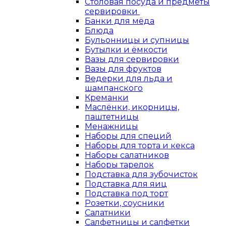
Столовая посуда и предметы
сервировки
Банки для мёда
Блюда
Бульонницы и супницы
Бутылки и ёмкости
Вазы для сервировки
Вазы для фруктов
Ведерки для льда и
шампанского
Креманки
Маслёнки, икорницы,
паштетницы
Менажницы
Наборы для специй
Наборы для торта и кекса
Наборы салатников
Наборы тарелок
Подставка для зубочисток
Подставка для яиц
Подставка под торт
Розетки, соусники
Салатники
Салфетницы и салфетки