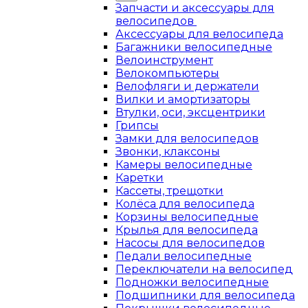
Запчасти и аксессуары для
велосипедов
Аксессуары для велосипеда
Багажники велосипедные
Велоинструмент
Велокомпьютеры
Велофляги и держатели
Вилки и амортизаторы
Втулки, оси, эксцентрики
Грипсы
Замки для велосипедов
Звонки, клаксоны
Камеры велосипедные
Каретки
Кассеты, трещотки
Колёса для велосипеда
Корзины велосипедные
Крылья для велосипеда
Насосы для велосипедов
Педали велосипедные
Переключатели на велосипед
Подножки велосипедные
Подшипники для велосипеда