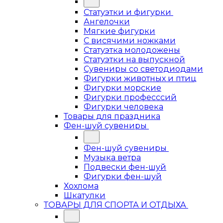
Статуэтки и фигурки
Ангелочки
Мягкие фигурки
С висячими ножками
Статуэтка молодожены
Статуэтки на выпускной
Сувениры со светодиодами
Фигурки животных и птиц
Фигурки морские
Фигурки професссий
Фигурки человека
Товары для праздника
Фен-шуй сувениры
Фен-шуй сувениры
Музыка ветра
Подвески фен-шуй
Фигурки фен-шуй
Хохлома
Шкатулки
ТОВАРЫ ДЛЯ СПОРТА И ОТДЫХА