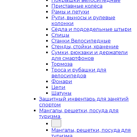
Покрышки велосипедные
Приставные колёса
Рамы и петухи
Рули, выносы и рулевые
колонки
Сёдла и подседельные штыри
Спицы
Станки Велосипедные
Стенды, стойки, хранение
Сумки, рюкзаки и держатели
для смартфонов
Тормоза
Троса и рубашки для
велосипедов
Фонари
Цепи
Шатуны
Защитный инвентарь для занятий
спортом
Мангалы, решетки, посуда для
туризма
Мангалы, решетки, посуда для
туризма