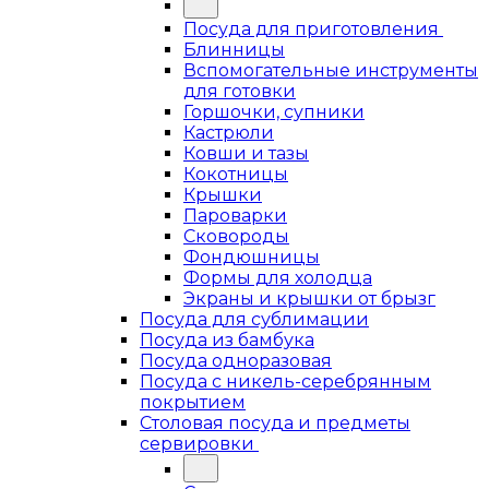
Посуда для приготовления
Блинницы
Вспомогательные инструменты
для готовки
Горшочки, супники
Кастрюли
Ковши и тазы
Кокотницы
Крышки
Пароварки
Сковороды
Фондюшницы
Формы для холодца
Экраны и крышки от брызг
Посуда для сублимации
Посуда из бамбука
Посуда одноразовая
Посуда с никель-серебрянным
покрытием
Столовая посуда и предметы
сервировки