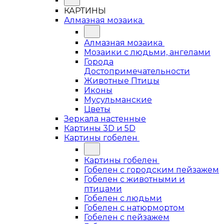
КАРТИНЫ
Алмазная мозаика
Алмазная мозаика
Мозаики с людьми, ангелами
Города
Достопримечательности
Животные Птицы
Иконы
Мусульманские
Цветы
Зеркала настенные
Картины 3D и 5D
Картины гобелен
Картины гобелен
Гобелен с городским пейзажем
Гобелен с животными и
птицами
Гобелен с людьми
Гобелен с натюрмортом
Гобелен с пейзажем