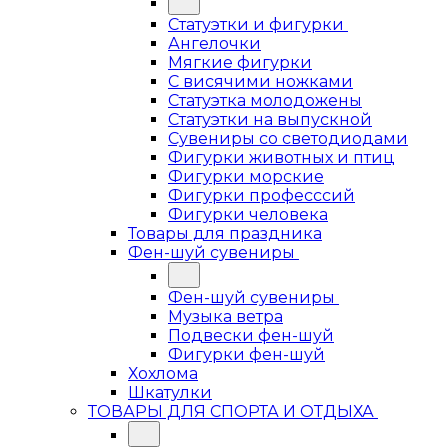
Статуэтки и фигурки
Ангелочки
Мягкие фигурки
С висячими ножками
Статуэтка молодожены
Статуэтки на выпускной
Сувениры со светодиодами
Фигурки животных и птиц
Фигурки морские
Фигурки професссий
Фигурки человека
Товары для праздника
Фен-шуй сувениры
Фен-шуй сувениры
Музыка ветра
Подвески фен-шуй
Фигурки фен-шуй
Хохлома
Шкатулки
ТОВАРЫ ДЛЯ СПОРТА И ОТДЫХА