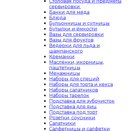
Столовая посуда и предметы
сервировки
Банки для мёда
Блюда
Бульонницы и супницы
Бутылки и ёмкости
Вазы для сервировки
Вазы для фруктов
Ведерки для льда и
шампанского
Креманки
Маслёнки, икорницы,
паштетницы
Менажницы
Наборы для специй
Наборы для торта и кекса
Наборы салатников
Наборы тарелок
Подставка для зубочисток
Подставка для яиц
Подставка под торт
Розетки, соусники
Салатники
Салфетницы и салфетки