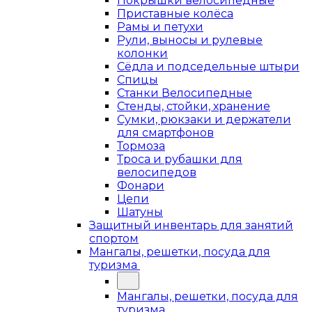
Покрышки велосипедные
Приставные колёса
Рамы и петухи
Рули, выносы и рулевые
колонки
Сёдла и подседельные штыри
Спицы
Станки Велосипедные
Стенды, стойки, хранение
Сумки, рюкзаки и держатели
для смартфонов
Тормоза
Троса и рубашки для
велосипедов
Фонари
Цепи
Шатуны
Защитный инвентарь для занятий
спортом
Мангалы, решетки, посуда для
туризма
Мангалы, решетки, посуда для
туризма