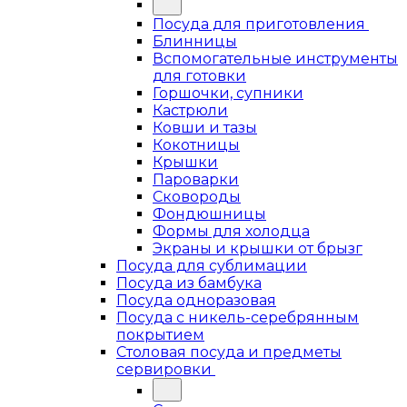
Посуда для приготовления
Блинницы
Вспомогательные инструменты
для готовки
Горшочки, супники
Кастрюли
Ковши и тазы
Кокотницы
Крышки
Пароварки
Сковороды
Фондюшницы
Формы для холодца
Экраны и крышки от брызг
Посуда для сублимации
Посуда из бамбука
Посуда одноразовая
Посуда с никель-серебрянным
покрытием
Столовая посуда и предметы
сервировки