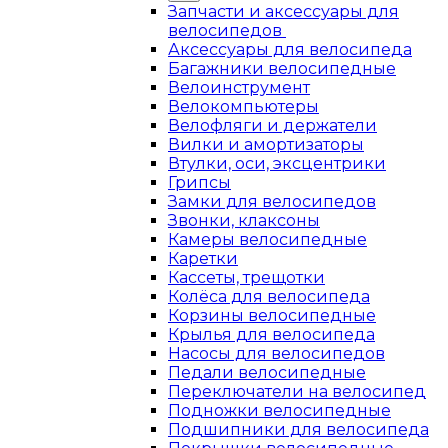
Запчасти и аксессуары для
велосипедов
Аксессуары для велосипеда
Багажники велосипедные
Велоинструмент
Велокомпьютеры
Велофляги и держатели
Вилки и амортизаторы
Втулки, оси, эксцентрики
Грипсы
Замки для велосипедов
Звонки, клаксоны
Камеры велосипедные
Каретки
Кассеты, трещотки
Колёса для велосипеда
Корзины велосипедные
Крылья для велосипеда
Насосы для велосипедов
Педали велосипедные
Переключатели на велосипед
Подножки велосипедные
Подшипники для велосипеда