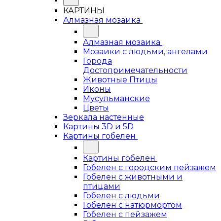
КАРТИНЫ
Алмазная мозаика
Алмазная мозаика
Мозаики с людьми, ангелами
Города
Достопримечательности
Животные Птицы
Иконы
Мусульманские
Цветы
Зеркала настенные
Картины 3D и 5D
Картины гобелен
Картины гобелен
Гобелен с городским пейзажем
Гобелен с животными и
птицами
Гобелен с людьми
Гобелен с натюрмортом
Гобелен с пейзажем