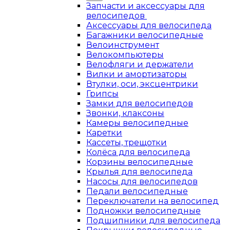
Запчасти и аксессуары для
велосипедов
Аксессуары для велосипеда
Багажники велосипедные
Велоинструмент
Велокомпьютеры
Велофляги и держатели
Вилки и амортизаторы
Втулки, оси, эксцентрики
Грипсы
Замки для велосипедов
Звонки, клаксоны
Камеры велосипедные
Каретки
Кассеты, трещотки
Колёса для велосипеда
Корзины велосипедные
Крылья для велосипеда
Насосы для велосипедов
Педали велосипедные
Переключатели на велосипед
Подножки велосипедные
Подшипники для велосипеда