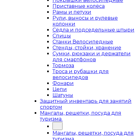
Покрышки велосипедные
Приставные колёса
Рамы и петухи
Рули, выносы и рулевые
колонки
Сёдла и подседельные штыри
Спицы
Станки Велосипедные
Стенды, стойки, хранение
Сумки, рюкзаки и держатели
для смартфонов
Тормоза
Троса и рубашки для
велосипедов
Фонари
Цепи
Шатуны
Защитный инвентарь для занятий
спортом
Мангалы, решетки, посуда для
туризма
Мангалы, решетки, посуда для
туризма