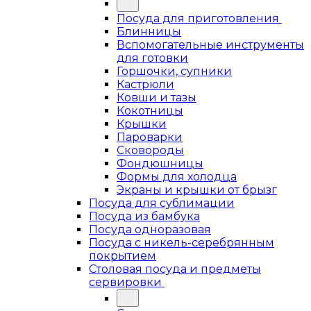
Посуда для приготовления
Блинницы
Вспомогательные инструменты
для готовки
Горшочки, супники
Кастрюли
Ковши и тазы
Кокотницы
Крышки
Пароварки
Сковороды
Фондюшницы
Формы для холодца
Экраны и крышки от брызг
Посуда для сублимации
Посуда из бамбука
Посуда одноразовая
Посуда с никель-серебрянным
покрытием
Столовая посуда и предметы
сервировки