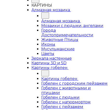
КАРТИНЫ
Алмазная мозаика
Алмазная мозаика
Мозаики с людьми, ангелами
Города
Достопримечательности
Животные Птицы
Иконы
Мусульманские
Цветы
Зеркала настенные
Картины 3D и 5D
Картины гобелен
Картины гобелен
Гобелен с городским пейзажем
Гобелен с животными и
птицами
Гобелен с людьми
Гобелен с натюрмортом
Гобелен с пейзажем