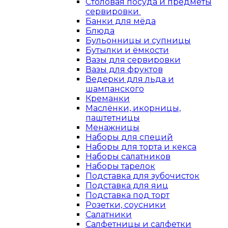
Столовая посуда и предметы
сервировки
Банки для мёда
Блюда
Бульонницы и супницы
Бутылки и ёмкости
Вазы для сервировки
Вазы для фруктов
Ведерки для льда и
шампанского
Креманки
Маслёнки, икорницы,
паштетницы
Менажницы
Наборы для специй
Наборы для торта и кекса
Наборы салатников
Наборы тарелок
Подставка для зубочисток
Подставка для яиц
Подставка под торт
Розетки, соусники
Салатники
Салфетницы и салфетки