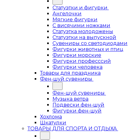
Статуэтки и фигурки
Ангелочки
Мягкие фигурки
С висячими ножками
Статуэтка молодожены
Статуэтки на выпускной
Сувениры со светодиодами
Фигурки животных и птиц
Фигурки морские
Фигурки професссий
Фигурки человека
Товары для праздника
Фен-шуй сувениры
Фен-шуй сувениры
Музыка ветра
Подвески фен-шуй
Фигурки фен-шуй
Хохлома
Шкатулки
ТОВАРЫ ДЛЯ СПОРТА И ОТДЫХА