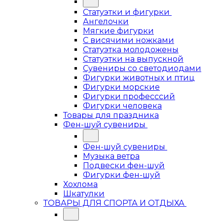
Статуэтки и фигурки
Ангелочки
Мягкие фигурки
С висячими ножками
Статуэтка молодожены
Статуэтки на выпускной
Сувениры со светодиодами
Фигурки животных и птиц
Фигурки морские
Фигурки професссий
Фигурки человека
Товары для праздника
Фен-шуй сувениры
Фен-шуй сувениры
Музыка ветра
Подвески фен-шуй
Фигурки фен-шуй
Хохлома
Шкатулки
ТОВАРЫ ДЛЯ СПОРТА И ОТДЫХА