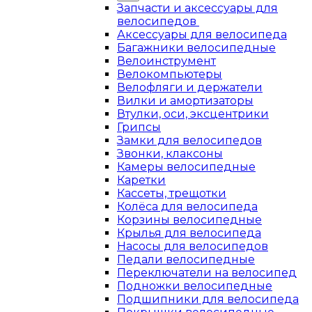
Запчасти и аксессуары для
велосипедов
Аксессуары для велосипеда
Багажники велосипедные
Велоинструмент
Велокомпьютеры
Велофляги и держатели
Вилки и амортизаторы
Втулки, оси, эксцентрики
Грипсы
Замки для велосипедов
Звонки, клаксоны
Камеры велосипедные
Каретки
Кассеты, трещотки
Колёса для велосипеда
Корзины велосипедные
Крылья для велосипеда
Насосы для велосипедов
Педали велосипедные
Переключатели на велосипед
Подножки велосипедные
Подшипники для велосипеда