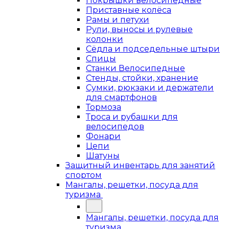
Покрышки велосипедные
Приставные колёса
Рамы и петухи
Рули, выносы и рулевые
колонки
Сёдла и подседельные штыри
Спицы
Станки Велосипедные
Стенды, стойки, хранение
Сумки, рюкзаки и держатели
для смартфонов
Тормоза
Троса и рубашки для
велосипедов
Фонари
Цепи
Шатуны
Защитный инвентарь для занятий
спортом
Мангалы, решетки, посуда для
туризма
Мангалы, решетки, посуда для
туризма