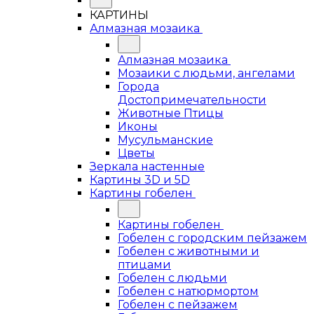
КАРТИНЫ
Алмазная мозаика
Алмазная мозаика
Мозаики с людьми, ангелами
Города
Достопримечательности
Животные Птицы
Иконы
Мусульманские
Цветы
Зеркала настенные
Картины 3D и 5D
Картины гобелен
Картины гобелен
Гобелен с городским пейзажем
Гобелен с животными и
птицами
Гобелен с людьми
Гобелен с натюрмортом
Гобелен с пейзажем