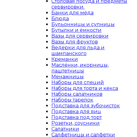
Столовая посуда и предметы
сервировки
Банки для мёда
Блюда
Бульонницы и супницы
Бутылки и ёмкости
Вазы для сервировки
Вазы для фруктов
Ведерки для льда и
шампанского
Креманки
Маслёнки, икорницы,
паштетницы
Менажницы
Наборы для специй
Наборы для торта и кекса
Наборы салатников
Наборы тарелок
Подставка для зубочисток
Подставка для яиц
Подставка под торт
Розетки, соусники
Салатники
Салфетницы и салфетки