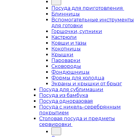
Посуда для приготовления
Блинницы
Вспомогательные инструменты
для готовки
Горшочки, супники
Кастрюли
Ковши и тазы
Кокотницы
Крышки
Пароварки
Сковороды
Фондюшницы
Формы для холодца
Экраны и крышки от брызг
Посуда для сублимации
Посуда из бамбука
Посуда одноразовая
Посуда с никель-серебрянным
покрытием
Столовая посуда и предметы
сервировки