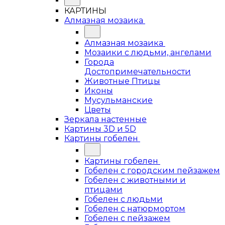
КАРТИНЫ
Алмазная мозаика
Алмазная мозаика
Мозаики с людьми, ангелами
Города
Достопримечательности
Животные Птицы
Иконы
Мусульманские
Цветы
Зеркала настенные
Картины 3D и 5D
Картины гобелен
Картины гобелен
Гобелен с городским пейзажем
Гобелен с животными и
птицами
Гобелен с людьми
Гобелен с натюрмортом
Гобелен с пейзажем