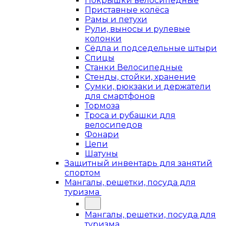
Покрышки велосипедные
Приставные колёса
Рамы и петухи
Рули, выносы и рулевые
колонки
Сёдла и подседельные штыри
Спицы
Станки Велосипедные
Стенды, стойки, хранение
Сумки, рюкзаки и держатели
для смартфонов
Тормоза
Троса и рубашки для
велосипедов
Фонари
Цепи
Шатуны
Защитный инвентарь для занятий
спортом
Мангалы, решетки, посуда для
туризма
Мангалы, решетки, посуда для
туризма