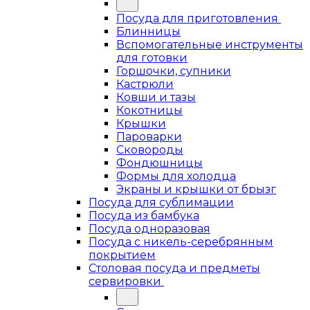
Посуда для приготовления
Блинницы
Вспомогательные инструменты
для готовки
Горшочки, супники
Кастрюли
Ковши и тазы
Кокотницы
Крышки
Пароварки
Сковороды
Фондюшницы
Формы для холодца
Экраны и крышки от брызг
Посуда для сублимации
Посуда из бамбука
Посуда одноразовая
Посуда с никель-серебрянным
покрытием
Столовая посуда и предметы
сервировки