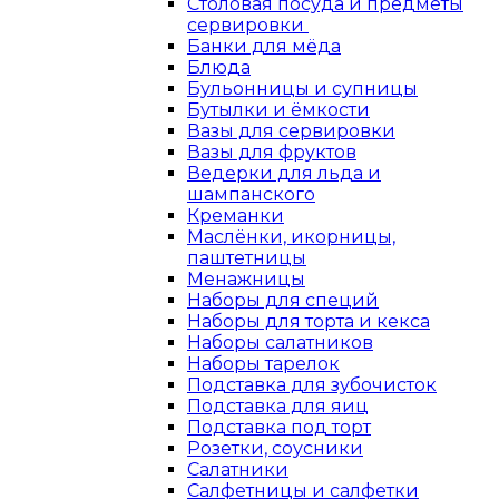
Столовая посуда и предметы
сервировки
Банки для мёда
Блюда
Бульонницы и супницы
Бутылки и ёмкости
Вазы для сервировки
Вазы для фруктов
Ведерки для льда и
шампанского
Креманки
Маслёнки, икорницы,
паштетницы
Менажницы
Наборы для специй
Наборы для торта и кекса
Наборы салатников
Наборы тарелок
Подставка для зубочисток
Подставка для яиц
Подставка под торт
Розетки, соусники
Салатники
Салфетницы и салфетки