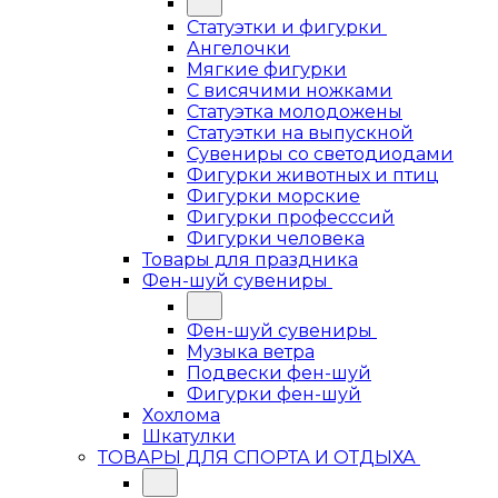
Статуэтки и фигурки
Ангелочки
Мягкие фигурки
С висячими ножками
Статуэтка молодожены
Статуэтки на выпускной
Сувениры со светодиодами
Фигурки животных и птиц
Фигурки морские
Фигурки професссий
Фигурки человека
Товары для праздника
Фен-шуй сувениры
Фен-шуй сувениры
Музыка ветра
Подвески фен-шуй
Фигурки фен-шуй
Хохлома
Шкатулки
ТОВАРЫ ДЛЯ СПОРТА И ОТДЫХА