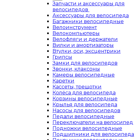
Запчасти и аксессуары для
велосипедов
Аксессуары для велосипеда
Багажники велосипедные
Велоинструмент
Велокомпьютеры
Велофляги и держатели
Вилки и амортизаторы
Втулки, оси, эксцентрики
Грипсы
Замки для велосипедов
Звонки, клаксоны
Камеры велосипедные
Каретки
Кассеты, трещотки
Колёса для велосипеда
Корзины велосипедные
Крылья для велосипеда
Насосы для велосипедов
Педали велосипедные
Переключатели на велосипед
Подножки велосипедные
Подшипники для велосипеда