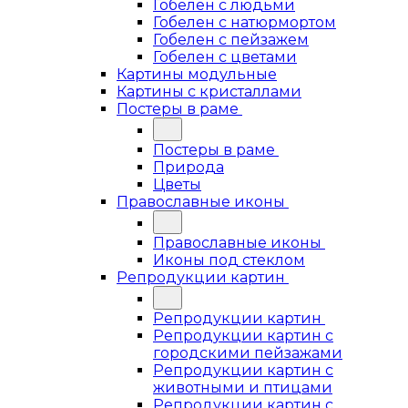
Гобелен с людьми
Гобелен с натюрмортом
Гобелен с пейзажем
Гобелен с цветами
Картины модульные
Картины с кристаллами
Постеры в раме
Постеры в раме
Природа
Цветы
Православные иконы
Православные иконы
Иконы под стеклом
Репродукции картин
Репродукции картин
Репродукции картин с
городскими пейзажами
Репродукции картин с
животными и птицами
Репродукции картин с