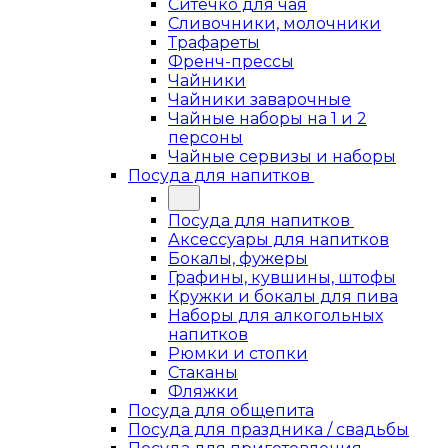
Ситечко для чая
Сливочники, молочники
Трафареты
Френч-прессы
Чайники
Чайники заварочные
Чайные наборы на 1 и 2
персоны
Чайные сервизы и наборы
Посуда для напитков
Посуда для напитков
Аксессуары для напитков
Бокалы, фужеры
Графины, кувшины, штофы
Кружки и бокалы для пива
Наборы для алкогольных
напитков
Рюмки и стопки
Стаканы
Фляжки
Посуда для общепита
Посуда для праздника / свадьбы