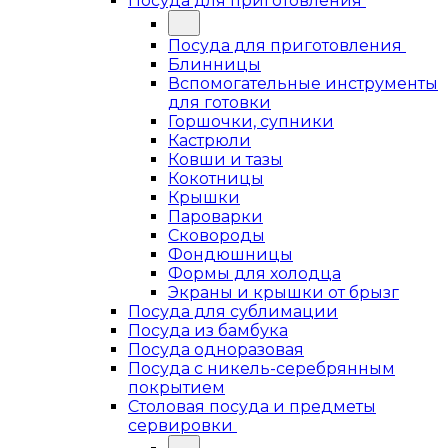
Посуда для приготовления
Посуда для приготовления
Блинницы
Вспомогательные инструменты
для готовки
Горшочки, супники
Кастрюли
Ковши и тазы
Кокотницы
Крышки
Пароварки
Сковороды
Фондюшницы
Формы для холодца
Экраны и крышки от брызг
Посуда для сублимации
Посуда из бамбука
Посуда одноразовая
Посуда с никель-серебрянным
покрытием
Столовая посуда и предметы
сервировки