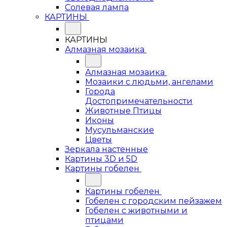
Солевая лампа
КАРТИНЫ
КАРТИНЫ
Алмазная мозаика
Алмазная мозаика
Мозаики с людьми, ангелами
Города
Достопримечательности
Животные Птицы
Иконы
Мусульманские
Цветы
Зеркала настенные
Картины 3D и 5D
Картины гобелен
Картины гобелен
Гобелен с городским пейзажем
Гобелен с животными и
птицами