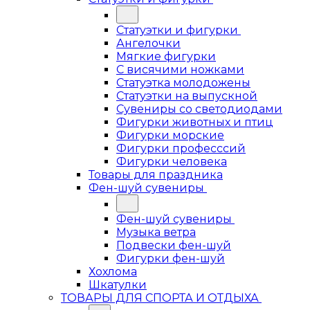
Статуэтки и фигурки
Ангелочки
Мягкие фигурки
С висячими ножками
Статуэтка молодожены
Статуэтки на выпускной
Сувениры со светодиодами
Фигурки животных и птиц
Фигурки морские
Фигурки професссий
Фигурки человека
Товары для праздника
Фен-шуй сувениры
Фен-шуй сувениры
Музыка ветра
Подвески фен-шуй
Фигурки фен-шуй
Хохлома
Шкатулки
ТОВАРЫ ДЛЯ СПОРТА И ОТДЫХА