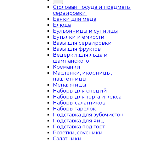
Столовая посуда и предметы
сервировки
Банки для мёда
Блюда
Бульонницы и супницы
Бутылки и ёмкости
Вазы для сервировки
Вазы для фруктов
Ведерки для льда и
шампанского
Креманки
Маслёнки, икорницы,
паштетницы
Менажницы
Наборы для специй
Наборы для торта и кекса
Наборы салатников
Наборы тарелок
Подставка для зубочисток
Подставка для яиц
Подставка под торт
Розетки, соусники
Салатники