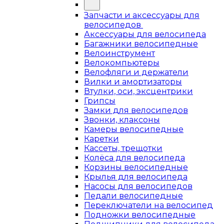
Запчасти и аксессуары для
велосипедов
Аксессуары для велосипеда
Багажники велосипедные
Велоинструмент
Велокомпьютеры
Велофляги и держатели
Вилки и амортизаторы
Втулки, оси, эксцентрики
Грипсы
Замки для велосипедов
Звонки, клаксоны
Камеры велосипедные
Каретки
Кассеты, трещотки
Колёса для велосипеда
Корзины велосипедные
Крылья для велосипеда
Насосы для велосипедов
Педали велосипедные
Переключатели на велосипед
Подножки велосипедные