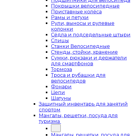
Подшипники для велосипеда
Покрышки велосипедные
Приставные колёса
Рамы и петухи
Рули, выносы и рулевые
колонки
Сёдла и подседельные штыри
Спицы
Станки Велосипедные
Стенды, стойки, хранение
Сумки, рюкзаки и держатели
для смартфонов
Тормоза
Троса и рубашки для
велосипедов
Фонари
Цепи
Шатуны
Защитный инвентарь для занятий
спортом
Мангалы, решетки, посуда для
туризма
Мангалы, решетки, посуда для