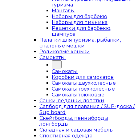
туризма
Мангалы
Наборы для барбекю
Наборы для пикника
Решетки для барбекю,
шампура
Палатки для туризма, рыбалки,
спальные мешки
Роликовые коньки
Самокаты
Самокаты
Коробки для самокатов
Самокаты двухколесные
Самокаты трехколесные
Самокаты трюковые
Санки, ледянки, лопатки
Сапборд для плавания / SUP-доска /
Sup board
Скейтборды, пенниборды,
лонгборды
Складная и садовая мебель
Спортивная одежда